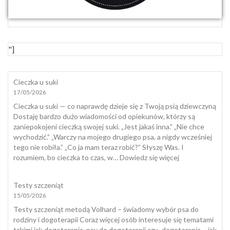
"]
Cieczka u suki
17/05/2026
Cieczka u suki — co naprawdę dzieje się z Twoją psią dziewczyną
Dostaję bardzo dużo wiadomości od opiekunów, którzy są
zaniepokojeni cieczką swojej suki. „Jest jakaś inna.” „Nie chce
wychodzić.” „Warczy na mojego drugiego psa, a nigdy wcześniej
tego nie robiła.” „Co ja mam teraz robić?” Słyszę Was. I
:
rozumiem, bo cieczka to czas, w…
Dowiedz się więcej
Cieczka
u
Testy szczeniąt
suki
15/05/2026
Testy szczeniąt metodą Volhard – świadomy wybór psa do
rodziny i dogoterapii Coraz więcej osób interesuje się tematami
takimi jak dogoterapia, psy do dogoterapii czy „dogoterapia – jak