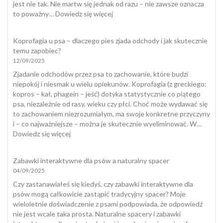
jest nie tak. Nie martw się jednak od razu – nie zawsze oznacza
:
to poważny…
Dowiedz się więcej
Kot
załatwia
Koprofagia u psa – dlaczego pies zjada odchody i jak skutecznie
się
temu zapobiec?
poza
12/09/2025
kuwetą
Zjadanie odchodów przez psa to zachowanie, które budzi
niepokój i niesmak u wielu opiekunów. Koprofagia (z greckiego:
kopros – kał, phagein – jeść) dotyka statystycznie co piątego
psa, niezależnie od rasy, wieku czy płci. Choć może wydawać się
to zachowaniem niezrozumiałym, ma swoje konkretne przyczyny
i – co najważniejsze – można je skutecznie wyeliminować. W…
:
Dowiedz się więcej
Koprofagia
u
Zabawki interaktywne dla psów a naturalny spacer
psa
04/09/2025
–
dlaczego
Czy zastanawiałeś się kiedyś, czy zabawki interaktywne dla
pies
psów mogą całkowicie zastąpić tradycyjny spacer? Moje
zjada
wieloletnie doświadczenie z psami podpowiada, że odpowiedź
odchody
nie jest wcale taka prosta. Naturalne spacery i zabawki
i