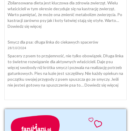
śmierć
Zbilansowana dieta jest kluczowa dla zdrowia zwierząt. Wielu
zwierząt
właścicieli w tym okresie decyduje się na kastrację zwierząt.
domowych
Warto pamiętać, że może ona zmienić metabolizm zwierzęcia. Po
i
kastracji zarówno psy jak i koty łatwiej stają się otyłe. Warto…
jak
:
Dowiedz się więcej
się
Dieta
z
i
Smycz dla psa: długa linka do ciekawych spacerów
nią
suplementacja
28/10/2024
pogodzić
psa
i
Spacery z psem to przyjemność, nie tylko obowiązek. Długa linka
kota
to świetne rozwiązanie dla aktywnych właścicieli. Daje psu
jesienią
więcej swobody niż krótka smycz i pozwala na realizację potrzeb
i
gatunkowych. Pies na luzie jest szczęśliwy. Nie każdy opiekun na
zimą
początku swojej przygody z psem spuszcza go ze smyczy. Jeśli
:
nie jesteś gotowy na spuszczenie psa to…
Dowiedz się więcej
Smycz
dla
psa:
długa
linka
do
ciekaw