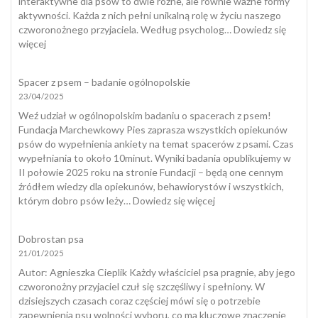
interaktywne dla psów to dwie różne, ale równie ważne formy
jak
aktywności. Każda z nich pełni unikalną rolę w życiu naszego
skutecznie
czworonożnego przyjaciela. Według psycholog…
Dowiedz się
temu
:
więcej
zapobiec?
Zabawki
interaktywne
Spacer z psem – badanie ogólnopolskie
dla
23/04/2025
psów
a
Weź udział w ogólnopolskim badaniu o spacerach z psem!
naturalny
Fundacja Marchewkowy Pies zaprasza wszystkich opiekunów
spacer
psów do wypełnienia ankiety na temat spacerów z psami. Czas
wypełniania to około 10minut. Wyniki badania opublikujemy w
II połowie 2025 roku na stronie Fundacji – będą one cennym
źródłem wiedzy dla opiekunów, behawiorystów i wszystkich,
:
którym dobro psów leży…
Dowiedz się więcej
Spacer
z
Dobrostan psa
psem
21/01/2025
–
badanie
​Autor: Agnieszka Cieplik Każdy właściciel psa pragnie, aby jego
ogólnopolskie
czworonożny przyjaciel czuł się szczęśliwy i spełniony. W
dzisiejszych czasach coraz częściej mówi się o potrzebie
zapewnienia psu wolności wyboru, co ma kluczowe znaczenie