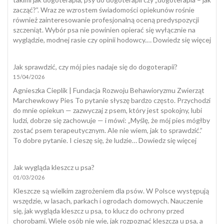
zacząć?”. Wraz ze wzrostem świadomości opiekunów rośnie
również zainteresowanie profesjonalną oceną predyspozycji
szczeniąt. Wybór psa nie powinien opierać się wyłącznie na
:
wyglądzie, modnej rasie czy opinii hodowcy.…
Dowiedz się więcej
Tes
szcz
Jak sprawdzić, czy mój pies nadaje się do dogoterapii?
15/04/2026
Agnieszka Cieplik | Fundacja Rozwoju Behawioryzmu Zwierząt
Marchewkowy Pies To pytanie słyszę bardzo często. Przychodzi
do mnie opiekun — zazwyczaj z psem, który jest spokojny, lubi
ludzi, dobrze się zachowuje — i mówi: „Myślę, że mój pies mógłby
zostać psem terapeutycznym. Ale nie wiem, jak to sprawdzić.”
:
To dobre pytanie. I cieszę się, że ludzie…
Dowiedz się więcej
Jak
sprawdzi
Jak wygląda kleszcz u psa?
czy
01/03/2026
mój
pies
Kleszcze są wielkim zagrożeniem dla psów. W Polsce występują
nadaje
wszędzie, w lasach, parkach i ogrodach domowych. Nauczenie
się
się, jak wygląda kleszcz u psa, to klucz do ochrony przed
do
chorobami. Wiele osób nie wie, jak rozpoznać kleszcza u psa, a