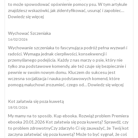
dogotera
to może spowodować opóxnienie pomocy psu. W tym artykule
znajdziesz wskazówki, jak zidentyfikować, usunąć i zapobiec…
:
Dowiedz się więcej
Jak
wygląda
Wychować Szczeniaka
kleszcz
16/02/2026
u
psa?
Wychowanie szczeniaka to fascynująca podróż pełna wyzwań i
radości. Wymaga jednak cierpliwości, konsekwencji i
przemyślanego podejścia. Każdy z nas marzy o psie, który nie
tylko zna podstawowe komendy, ale też czuje się bezpiecznie i
pewnie w swoim nowym domu. Kluczem do sukcesu jest
wczesna socjalizacja i nauka podstawowych komend, które
:
pomogą maluchowi zrozumieć, czego od…
Dowiedz się więcej
Wycho
Szczeni
Kot załatwia się poza kuwetą
18/01/2026
My mamy na to sposób. Kup ebooka. Rozwiąż problem Premiera
ebooka 20.01.2026 Kot załatwia się poza kuwetą? Sprawdź, czy
to problem zdrowotnyCzy zdarzyło Ci się zauważyć, że Twój kot
zaczyna załatwiać się poza kuwetą? Może to być sygnał, że coś