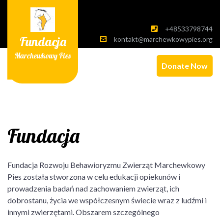
Skip
to
content
+48533798744
Fundacja
kontakt@marchewkowypies.org
Marchewkowy Pies
Donate Now
Fundacja
Fundacja Rozwoju Behawioryzmu Zwierząt Marchewkowy
Pies została stworzona w celu edukacji opiekunów i
prowadzenia badań nad zachowaniem zwierząt, ich
dobrostanu, życia we współczesnym świecie wraz z ludźmi i
innymi zwierzętami. Obszarem szczególnego