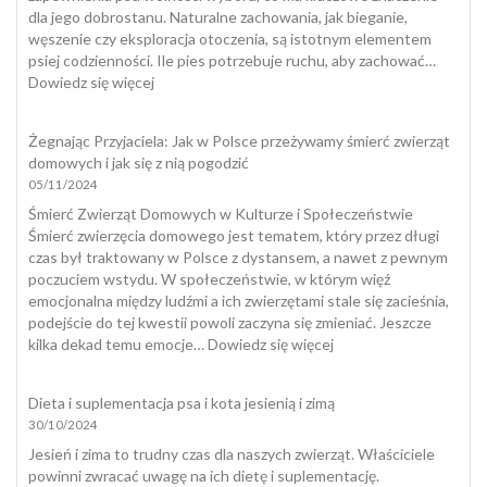
dla jego dobrostanu. Naturalne zachowania, jak bieganie,
węszenie czy eksploracja otoczenia, są istotnym elementem
psiej codzienności. Ile pies potrzebuje ruchu, aby zachować…
:
Dowiedz się więcej
Dobrostan
psa
Żegnając Przyjaciela: Jak w Polsce przeżywamy śmierć zwierząt
domowych i jak się z nią pogodzić
05/11/2024
Śmierć Zwierząt Domowych w Kulturze i Społeczeństwie
Śmierć zwierzęcia domowego jest tematem, który przez długi
czas był traktowany w Polsce z dystansem, a nawet z pewnym
poczuciem wstydu. W społeczeństwie, w którym więź
emocjonalna między ludźmi a ich zwierzętami stale się zacieśnia,
podejście do tej kwestii powoli zaczyna się zmieniać. Jeszcze
:
kilka dekad temu emocje…
Dowiedz się więcej
Żegnając
Przyjaciela:
Dieta i suplementacja psa i kota jesienią i zimą
Jak
30/10/2024
w
Polsce
Jesień i zima to trudny czas dla naszych zwierząt. Właściciele
przeżywamy
powinni zwracać uwagę na ich dietę i suplementację.