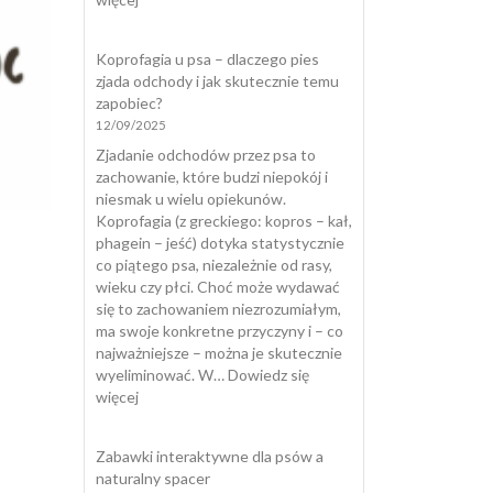
Kot
załatwia
Koprofagia u psa – dlaczego pies
się
zjada odchody i jak skutecznie temu
poza
zapobiec?
kuwetą
12/09/2025
Zjadanie odchodów przez psa to
zachowanie, które budzi niepokój i
niesmak u wielu opiekunów.
Koprofagia (z greckiego: kopros – kał,
phagein – jeść) dotyka statystycznie
co piątego psa, niezależnie od rasy,
wieku czy płci. Choć może wydawać
się to zachowaniem niezrozumiałym,
ma swoje konkretne przyczyny i – co
najważniejsze – można je skutecznie
wyeliminować. W…
Dowiedz się
:
więcej
Koprofagia
u
Zabawki interaktywne dla psów a
psa
naturalny spacer
–