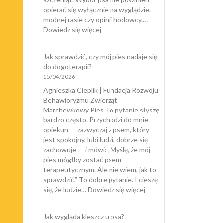
opierać się wyłącznie na wyglądzie,
modnej rasie czy opinii hodowcy.…
:
Dowiedz się więcej
Testy
szczeniąt
Jak sprawdzić, czy mój pies nadaje się
do dogoterapii?
15/04/2026
Agnieszka Cieplik | Fundacja Rozwoju
Behawioryzmu Zwierząt
Marchewkowy Pies To pytanie słyszę
bardzo często. Przychodzi do mnie
opiekun — zazwyczaj z psem, który
jest spokojny, lubi ludzi, dobrze się
zachowuje — i mówi: „Myślę, że mój
pies mógłby zostać psem
terapeutycznym. Ale nie wiem, jak to
sprawdzić.” To dobre pytanie. I cieszę
:
się, że ludzie…
Dowiedz się więcej
Jak
sprawdzić,
Jak wygląda kleszcz u psa?
czy