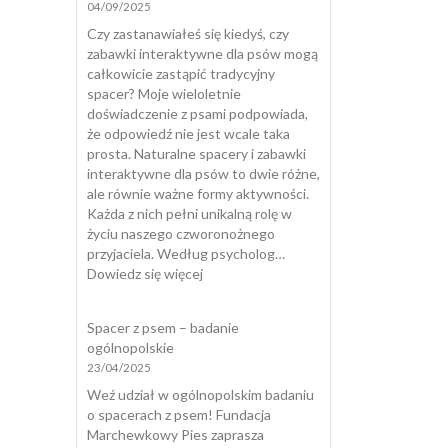
04/09/2025
dlaczego
pies
Czy zastanawiałeś się kiedyś, czy
zjada
zabawki interaktywne dla psów mogą
odchody
całkowicie zastąpić tradycyjny
i
spacer? Moje wieloletnie
jak
doświadczenie z psami podpowiada,
skutecznie
że odpowiedź nie jest wcale taka
temu
prosta. Naturalne spacery i zabawki
zapobiec?
interaktywne dla psów to dwie różne,
ale równie ważne formy aktywności.
Każda z nich pełni unikalną rolę w
życiu naszego czworonożnego
przyjaciela. Według psycholog…
:
Dowiedz się więcej
Zabawki
interaktywne
Spacer z psem – badanie
dla
ogólnopolskie
psów
23/04/2025
a
naturalny
Weź udział w ogólnopolskim badaniu
spacer
o spacerach z psem! Fundacja
Marchewkowy Pies zaprasza