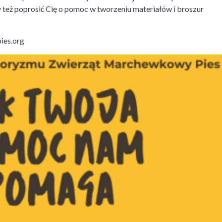
eż poprosić Cię o pomoc w tworzeniu materiałów i broszur
ies.org