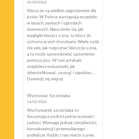
01/03/2026
mój
pies
Kleszcze są wielkim zagrożeniem dla
nadaje
psów. W Polsce występują wszędzie,
się
w lasach, parkach i ogrodach
do
domowych. Nauczenie się, jak
dogoterapii?
wygląda kleszcz u psa, to klucz do
ochrony przed chorobami. Wiele osób
nie wie, jak rozpoznać kleszcza u psa,
a to może spowodować opóxnienie
pomocy psu. W tym artykule
znajdziesz wskazówki, jak
zidentyfikować, usunąć i zapobiec…
:
Dowiedz się więcej
Jak
wygląda
Wychować Szczeniaka
kleszcz
16/02/2026
u
psa?
Wychowanie szczeniaka to
fascynująca podróż pełna wyzwań i
radości. Wymaga jednak cierpliwości,
konsekwencji i przemyślanego
podejścia. Każdy z nas marzy o psie,