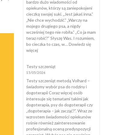
bardzo dużo wiadomości od
opiekunów, którzy są zaniepokojeni
cieczką swojej suki. „Jest jakaś inna.”
„Nie chce wychodzić.” „Warczy na
mojego drugiego psa, a nigdy
wcześniej tego nie robiła.” „Co ja mam
teraz robić?” Słyszę Was. I rozumiem,
bo cieczka to czas, w…
Dowiedz się
:
więcej
Cieczka
u
Testy szczeniąt
suki
15/05/2026
Testy szczeniąt metodą Volhard –
świadomy wybór psa do rodziny i
dogoterapii Coraz więcej osób
interesuje się tematami takimi jak
dogoterapia, psy do dogoterapii czy
„dogoterapia – jak zacząć?”. Wraz ze
wzrostem świadomości opiekunów
rośnie również zainteresowanie
profesjonalną oceną predyspozycji
szczeniąt. Wybór psa nie powinien