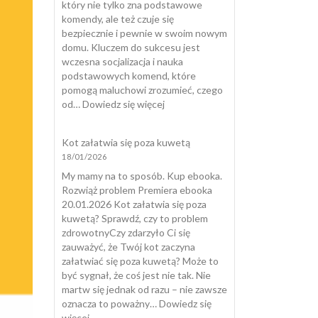
który nie tylko zna podstawowe
komendy, ale też czuje się
bezpiecznie i pewnie w swoim nowym
domu. Kluczem do sukcesu jest
wczesna socjalizacja i nauka
podstawowych komend, które
pomogą maluchowi zrozumieć, czego
:
od…
Dowiedz się więcej
Wychować
Szczeniaka
Kot załatwia się poza kuwetą
18/01/2026
My mamy na to sposób. Kup ebooka.
Rozwiąż problem Premiera ebooka
20.01.2026 Kot załatwia się poza
kuwetą? Sprawdź, czy to problem
zdrowotnyCzy zdarzyło Ci się
zauważyć, że Twój kot zaczyna
załatwiać się poza kuwetą? Może to
być sygnał, że coś jest nie tak. Nie
martw się jednak od razu – nie zawsze
oznacza to poważny…
Dowiedz się
:
więcej