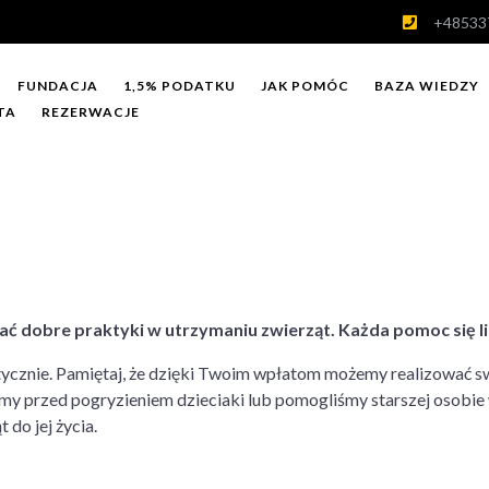
+48533
FUNDACJA
1,5% PODATKU
JAK POMÓC
BAZA WIEDZY
TA
REZERWACJE
 dobre praktyki w utrzymaniu zwierząt. Każda pomoc się li
ycznie. Pamiętaj, że dzięki Twoim wpłatom możemy realizować s
my przed pogryzieniem dzieciaki lub pomogliśmy starszej osobie
do jej życia.