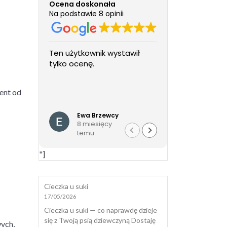
Ocena doskonała
Na podstawie 8 opinii
Ten użytkownik wystawił
Cudowne Pan
tylko ocenę.
fundacji i pa
wolontariuszk
cudowny, zac
cent od
wspaniale w
Czytaj więcej
wszystkie fo
Ewa Brzewcy
Daria
załatwione p
8 miesięcy
8 mies
od a do z. Nie
temu
temu
zostawiona 
tylko mam ws
"]
Agnieszce. P
całego serc
Cieczka u suki
17/05/2026
Cieczka u suki — co naprawdę dzieje
się z Twoją psią dziewczyną Dostaję
ych,