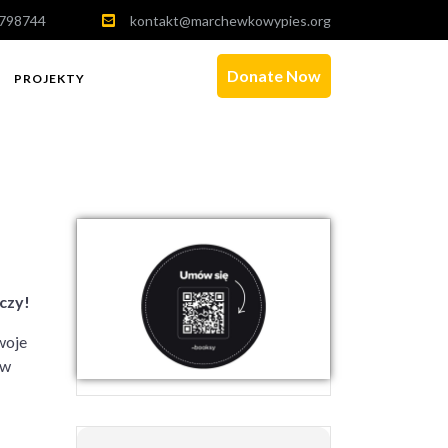
798744
kontakt@marchewkowypies.org
Donate Now
PROJEKTY
czy!
woje
 w