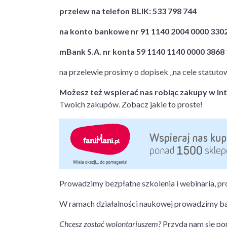
przelew na telefon BLIK: 533 798 744
na konto bankowe nr 91 1140 2004 0000 330
mBank S.A. nr konta 59 1140 1140 0000 3868
na przelewie prosimy o dopisek „na cele statuto
Możesz też wspierać nas robiąc zakupy w in
Twoich zakupów. Zobacz jakie to proste!
Prowadzimy bezpłatne szkolenia i webinaria, 
W ramach działalności naukowej prowadzimy bad
Chcesz zostać wolontariuszem?
Przyda nam się po