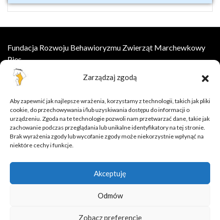
Fundacja Rozwoju Behawioryzmu Zwierząt Marchewkowy
Pies
Zarządzaj zgodą
ul.Wesoła 8, 55-002 Łany
kontakt@marchewkowypies.org
Aby zapewnić jak najlepsze wrażenia, korzystamy z technologii, takich jak pliki
cookie, do przechowywania i/lub uzyskiwania dostępu do informacji o
Szkolenia online
urządzeniu. Zgoda na te technologie pozwoli nam przetwarzać dane, takie jak
zachowanie podczas przeglądania lub unikalne identyfikatory na tej stronie.
Oferta
Brak wyrażenia zgody lub wycofanie zgody może niekorzystnie wpłynąć na
Baza wiedzy
niektóre cechy i funkcje.
dlaczego pies zjada odchody?
dlaczego kot sika poza kuwetą?
Akceptuję
sen u psa
Odmów
Zobacz preferencje