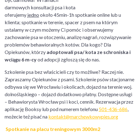
darmowych konsultacji psa i kota
oferujemy
jedno
około 45min-1h spotkanie online lub u
klienta; spotkanie w terenie, spacer z psem na którym
ustalamy w czym możemy Ci pomóc i obserwujemy
zachowanie psa w otoczeniu, analizę nagrań, rozwiązywanie
problemów behawioralnych kotów. Dla kogo? Dla
Opiekunów, którzy
adoptowali psa/ kota ze schroniska i
wciągu 6 m-cy
od adopcji zgłoszą się do nas.
Szkolenie psa bez właścicieli czy to możliwe? Raczej nie.
Zapraszamy Opiekunów z psami. Szkolenie psów stacjonarne
odbywa się we Wrocławiu i okolicach, dojazd na terenie woj.
dolnośląskiego – dojazd dodatkowo płatny. Dostępne usługi
– Behawiorysta Wrocław psi i koci, cennik. Rezerwacja przez
aplikację Booksy lub pod numerem telefonu
501-436-686
,
możecie też pisać na
kontakt@marchewkowypies.org
Spotkanie na placu treningowym 3000m2