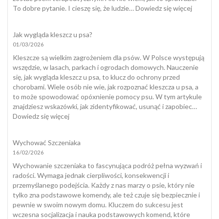
:
To dobre pytanie. I cieszę się, że ludzie…
Dowiedz się więcej
Jak
sprawdzi
Jak wygląda kleszcz u psa?
czy
01/03/2026
mój
pies
Kleszcze są wielkim zagrożeniem dla psów. W Polsce występują
nadaje
wszędzie, w lasach, parkach i ogrodach domowych. Nauczenie
się
się, jak wygląda kleszcz u psa, to klucz do ochrony przed
do
chorobami. Wiele osób nie wie, jak rozpoznać kleszcza u psa, a
dogotera
to może spowodować opóxnienie pomocy psu. W tym artykule
znajdziesz wskazówki, jak zidentyfikować, usunąć i zapobiec…
:
Dowiedz się więcej
Jak
wygląda
Wychować Szczeniaka
kleszcz
16/02/2026
u
psa?
Wychowanie szczeniaka to fascynująca podróż pełna wyzwań i
radości. Wymaga jednak cierpliwości, konsekwencji i
przemyślanego podejścia. Każdy z nas marzy o psie, który nie
tylko zna podstawowe komendy, ale też czuje się bezpiecznie i
pewnie w swoim nowym domu. Kluczem do sukcesu jest
wczesna socjalizacja i nauka podstawowych komend, które