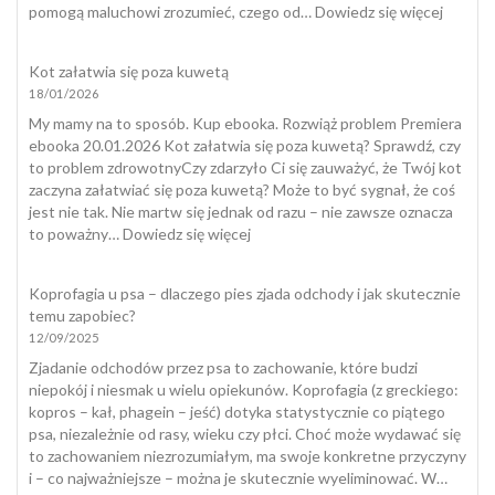
:
pomogą maluchowi zrozumieć, czego od…
Dowiedz się więcej
Wycho
Szczeni
Kot załatwia się poza kuwetą
18/01/2026
My mamy na to sposób. Kup ebooka. Rozwiąż problem Premiera
ebooka 20.01.2026 Kot załatwia się poza kuwetą? Sprawdź, czy
to problem zdrowotnyCzy zdarzyło Ci się zauważyć, że Twój kot
zaczyna załatwiać się poza kuwetą? Może to być sygnał, że coś
jest nie tak. Nie martw się jednak od razu – nie zawsze oznacza
:
to poważny…
Dowiedz się więcej
Kot
załatwia
Koprofagia u psa – dlaczego pies zjada odchody i jak skutecznie
się
temu zapobiec?
poza
12/09/2025
kuwetą
Zjadanie odchodów przez psa to zachowanie, które budzi
niepokój i niesmak u wielu opiekunów. Koprofagia (z greckiego:
kopros – kał, phagein – jeść) dotyka statystycznie co piątego
psa, niezależnie od rasy, wieku czy płci. Choć może wydawać się
to zachowaniem niezrozumiałym, ma swoje konkretne przyczyny
i – co najważniejsze – można je skutecznie wyeliminować. W…