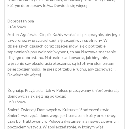
:
którym dobro psów leży…
Dowiedz się więcej
Spacer
z
Dobrostan psa
psem
21/01/2025
–
badanie
​Autor: Agnieszka Cieplik Każdy właściciel psa pragnie, aby jego
ogólnopolskie
czworonożny przyjaciel czuł się szczęśliwy i spełniony. W
dzisiejszych czasach coraz częściej mówi się o potrzebie
zapewnienia psu wolności wyboru, co ma kluczowe znaczenie
dla jego dobrostanu. Naturalne zachowania, jak bieganie,
węszenie czy eksploracja otoczenia, są istotnym elementem
psiej codzienności. Ile pies potrzebuje ruchu, aby zachować…
:
Dowiedz się więcej
Dobrostan
psa
Żegnając Przyjaciela: Jak w Polsce przeżywamy śmierć zwierząt
domowych i jak się z nią pogodzić
05/11/2024
Śmierć Zwierząt Domowych w Kulturze i Społeczeństwie
Śmierć zwierzęcia domowego jest tematem, który przez długi
czas był traktowany w Polsce z dystansem, a nawet z pewnym
poczuciem wstydu. W społeczeństwie, w którym więź