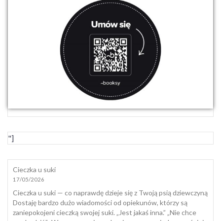
"]
Cieczka u suki
17/05/2026
Cieczka u suki — co naprawdę dzieje się z Twoją psią dziewczyną
Dostaję bardzo dużo wiadomości od opiekunów, którzy są
zaniepokojeni cieczką swojej suki. „Jest jakaś inna.” „Nie chce