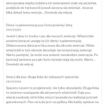
emocjonalna między ludźmi a ich zwierzętami stale się zacieśnia,
podejście do tej kwestii powoli zaczyna się zmieniać. Jeszcze
:
kilka dekad temu emocje…
Dowiedz się więcej
Żegnając
Przyjaciela:
Dieta i suplementacja psa i kota jesienią i zimą
Jak
30/10/2024
w
Polsce
Jesień i zima to trudny czas dla naszych zwierząt. Właściciele
przeżywamy
powinni zwracać uwagę na ich dietę i suplementację.
śmierć
Zbilansowana dieta jest kluczowa dla zdrowia zwierząt. Wielu
zwierząt
właścicieli w tym okresie decyduje się na kastrację zwierząt.
domowych
Warto pamiętać, że może ona zmienić metabolizm zwierzęcia. Po
i
kastracji zarówno psy jak i koty łatwiej stają się otyłe. Warto…
jak
:
Dowiedz się więcej
się
Dieta
z
i
Smycz dla psa: długa linka do ciekawych spacerów
nią
suplementacja
28/10/2024
pogodzić
psa
i
Spacery z psem to przyjemność, nie tylko obowiązek. Długa linka
kota
to świetne rozwiązanie dla aktywnych właścicieli. Daje psu
jesienią
więcej swobody niż krótka smycz i pozwala na realizację potrzeb
i
gatunkowych. Pies na luzie jest szczęśliwy. Nie każdy opiekun na