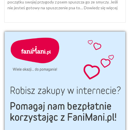
zimą
początku swojej przygody z psem spuszcza go ze smyczy. Jeśli
:
nie jesteś gotowy na spuszczenie psa to…
Dowiedz się więcej
Smycz
dla
psa:
długa
linka
do
ciekaw
space