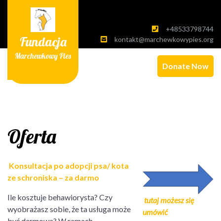
Skip
to
content
+48533798744
Fundacja
kontakt@marchewkowypies.org
Marchewkowy Pies
Donate Now
Oferta
Konsultacja po adopcji psa/ kota
ze schroniska – za darmo
Ile kosztuje behawiorysta? Czy
tutaj możesz się
wyobrażasz sobie, że ta usługa może
umówić
być darmowa? W ramach