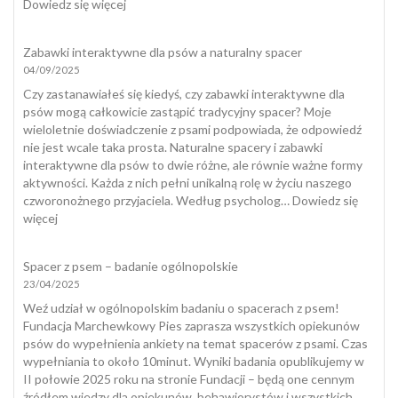
:
Dowiedz się więcej
Koprofagia
u
Zabawki interaktywne dla psów a naturalny spacer
psa
04/09/2025
–
dlaczego
Czy zastanawiałeś się kiedyś, czy zabawki interaktywne dla
pies
psów mogą całkowicie zastąpić tradycyjny spacer? Moje
zjada
wieloletnie doświadczenie z psami podpowiada, że odpowiedź
odchody
nie jest wcale taka prosta. Naturalne spacery i zabawki
i
interaktywne dla psów to dwie różne, ale równie ważne formy
jak
aktywności. Każda z nich pełni unikalną rolę w życiu naszego
skutecznie
czworonożnego przyjaciela. Według psycholog…
Dowiedz się
temu
:
więcej
zapobiec?
Zabawki
interaktywne
Spacer z psem – badanie ogólnopolskie
dla
23/04/2025
psów
a
Weź udział w ogólnopolskim badaniu o spacerach z psem!
naturalny
Fundacja Marchewkowy Pies zaprasza wszystkich opiekunów
spacer
psów do wypełnienia ankiety na temat spacerów z psami. Czas
wypełniania to około 10minut. Wyniki badania opublikujemy w
II połowie 2025 roku na stronie Fundacji – będą one cennym
źródłem wiedzy dla opiekunów, behawiorystów i wszystkich,