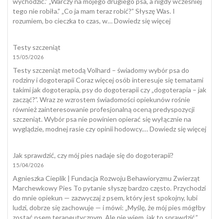
wychodzić.” „Warczy na mojego drugiego psa, a nigdy wcześniej
tego nie robiła.” „Co ja mam teraz robić?” Słyszę Was. I
:
rozumiem, bo cieczka to czas, w…
Dowiedz się więcej
Cieczka
u
Testy szczeniąt
suki
15/05/2026
Testy szczeniąt metodą Volhard – świadomy wybór psa do
rodziny i dogoterapii Coraz więcej osób interesuje się tematami
takimi jak dogoterapia, psy do dogoterapii czy „dogoterapia – jak
zacząć?”. Wraz ze wzrostem świadomości opiekunów rośnie
również zainteresowanie profesjonalną oceną predyspozycji
szczeniąt. Wybór psa nie powinien opierać się wyłącznie na
:
wyglądzie, modnej rasie czy opinii hodowcy.…
Dowiedz się więcej
Tes
szcz
Jak sprawdzić, czy mój pies nadaje się do dogoterapii?
15/04/2026
Agnieszka Cieplik | Fundacja Rozwoju Behawioryzmu Zwierząt
Marchewkowy Pies To pytanie słyszę bardzo często. Przychodzi
do mnie opiekun — zazwyczaj z psem, który jest spokojny, lubi
ludzi, dobrze się zachowuje — i mówi: „Myślę, że mój pies mógłby
zostać psem terapeutycznym. Ale nie wiem, jak to sprawdzić.”