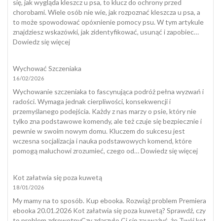
się
się, jak wygląda kleszcz u psa, to klucz do ochrony przed
do
chorobami. Wiele osób nie wie, jak rozpoznać kleszcza u psa, a
dogotera
to może spowodować opóxnienie pomocy psu. W tym artykule
znajdziesz wskazówki, jak zidentyfikować, usunąć i zapobiec…
:
Dowiedz się więcej
Jak
wygląda
Wychować Szczeniaka
kleszcz
16/02/2026
u
psa?
Wychowanie szczeniaka to fascynująca podróż pełna wyzwań i
radości. Wymaga jednak cierpliwości, konsekwencji i
przemyślanego podejścia. Każdy z nas marzy o psie, który nie
tylko zna podstawowe komendy, ale też czuje się bezpiecznie i
pewnie w swoim nowym domu. Kluczem do sukcesu jest
wczesna socjalizacja i nauka podstawowych komend, które
:
pomogą maluchowi zrozumieć, czego od…
Dowiedz się więcej
Wycho
Szczeni
Kot załatwia się poza kuwetą
18/01/2026
My mamy na to sposób. Kup ebooka. Rozwiąż problem Premiera
ebooka 20.01.2026 Kot załatwia się poza kuwetą? Sprawdź, czy
to problem zdrowotnyCzy zdarzyło Ci się zauważyć, że Twój kot