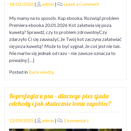
Posted
Posted
on
18/01/2026
|
admin
|
Leave a Comment
on
on
Kot
załatwia
My mamy na to sposób. Kup ebooka. Rozwiąż problem
się
Premiera ebooka 20.01.2026 Kot załatwia się poza
poza
kuwetą? Sprawdź, czy to problem zdrowotnyCzy
kuwetą
zdarzyło Ci się zauważyć, że Twój kot zaczyna załatwiać
się poza kuwetą? Może to być sygnał, że coś jest nie tak.
Nie martw się jednak od razu – nie zawsze oznacza to
poważny […]
Posted in
Baza wiedzy
Koprofagia u psa – dlaczego pies zjada
odchody i jak skutecznie temu zapobiec?
Posted
Posted
do
12/09/2025
|
admin
|
1 komentarz
on
on
Koprofagia