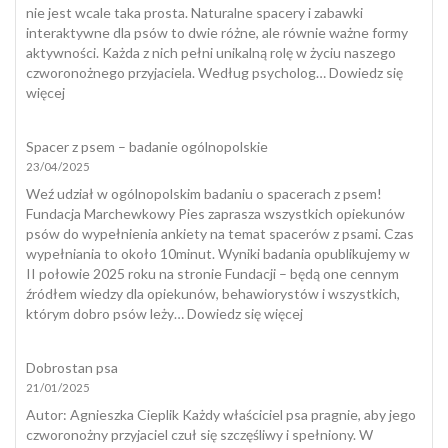
odchody
nie jest wcale taka prosta. Naturalne spacery i zabawki
i
interaktywne dla psów to dwie różne, ale równie ważne formy
jak
aktywności. Każda z nich pełni unikalną rolę w życiu naszego
skutecznie
czworonożnego przyjaciela. Według psycholog…
Dowiedz się
temu
:
więcej
zapobiec?
Zabawki
interaktywne
Spacer z psem – badanie ogólnopolskie
dla
23/04/2025
psów
a
Weź udział w ogólnopolskim badaniu o spacerach z psem!
naturalny
Fundacja Marchewkowy Pies zaprasza wszystkich opiekunów
spacer
psów do wypełnienia ankiety na temat spacerów z psami. Czas
wypełniania to około 10minut. Wyniki badania opublikujemy w
II połowie 2025 roku na stronie Fundacji – będą one cennym
źródłem wiedzy dla opiekunów, behawiorystów i wszystkich,
:
którym dobro psów leży…
Dowiedz się więcej
Spacer
z
Dobrostan psa
psem
21/01/2025
–
badanie
​Autor: Agnieszka Cieplik Każdy właściciel psa pragnie, aby jego
ogólnopolskie
czworonożny przyjaciel czuł się szczęśliwy i spełniony. W