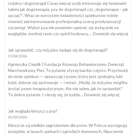
rodziny i dogoterapii Coraz więcej osób interesuje się tematami
takimi jak dogoterapia, psy do dogoterapii czy „dogoterapia – jak
zacząć?”. Wraz ze wzrostem świadomości opiekunów rośnie
również zainteresowanie profesjonalną oceną predyspozycji
szczeniąt. Wybór psa nie powinien opierać się wyłącznie na
:
wyglądzie, modnej rasie czy opinii hodowcy.…
Dowiedz się więcej
Tes
szcz
Jak sprawdzić, czy mój pies nadaje się do dogoterapii?
15/04/2026
Agnieszka Cieplik | Fundacja Rozwoju Behawioryzmu Zwierząt
Marchewkowy Pies To pytanie słyszę bardzo często. Przychodzi
do mnie opiekun — zazwyczaj z psem, który jest spokojny, lubi
ludzi, dobrze się zachowuje — i mówi: „Myślę, że mój pies mógłby
zostać psem terapeutycznym. Ale nie wiem, jak to sprawdzić.”
:
To dobre pytanie. I cieszę się, że ludzie…
Dowiedz się więcej
Jak
sprawdzi
Jak wygląda kleszcz u psa?
czy
01/03/2026
mój
pies
Kleszcze są wielkim zagrożeniem dla psów. W Polsce występują
nadaje
wszędzie, w lasach, parkach i ogrodach domowych. Nauczenie