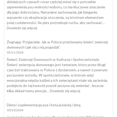
dzisiejszych czasach coraz częściej mówi się o potrzebie
zapewnienia psu wolności wyboru, co ma kluczowe znaczenie
dla jego dobrostanu. Naturalne zachowania, jak bieganie,
węszenie czy eksploracja otoczenia, są istotnym elementem
psiej codzienności. Ile pies potrzebuje ruchu, aby zachować…
:
Dowiedz się więcej
Dobrostan
psa
Żegnając Przyjaciela: Jak w Polsce przeżywamy śmierć zwierząt
domowych i jak się z nią pogodzić
05/11/2024
Śmierć Zwierząt Domowych w Kulturze i Społeczeństwie
Śmierć zwierzęcia domowego jest tematem, który przez długi
czas był traktowany w Polsce z dystansem, a nawet z pewnym
poczuciem wstydu. W społeczeństwie, w którym więź
emocjonalna między ludźmi a ich zwierzętami stale się zacieśnia,
podejście do tej kwestii powoli zaczyna się zmieniać. Jeszcze
:
kilka dekad temu emocje…
Dowiedz się więcej
Żegnając
Przyjaciela:
Dieta i suplementacja psa i kota jesienią i zimą
Jak
30/10/2024
w
Polsce