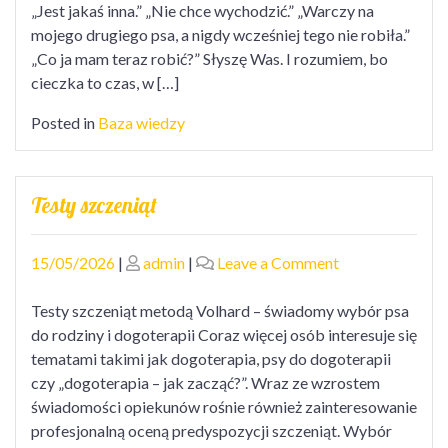
„Jest jakaś inna.” „Nie chce wychodzić.” „Warczy na
mojego drugiego psa, a nigdy wcześniej tego nie robiła.”
„Co ja mam teraz robić?” Słyszę Was. I rozumiem, bo
cieczka to czas, w […]
Posted in
Baza wiedzy
Testy szczeniąt
Posted
Posted
on
15/05/2026
|
admin
|
Leave a Comment
on
on
Testy
szczeniąt
Testy szczeniąt metodą Volhard – świadomy wybór psa
do rodziny i dogoterapii Coraz więcej osób interesuje się
tematami takimi jak dogoterapia, psy do dogoterapii
czy „dogoterapia – jak zacząć?”. Wraz ze wzrostem
świadomości opiekunów rośnie również zainteresowanie
profesjonalną oceną predyspozycji szczeniąt. Wybór