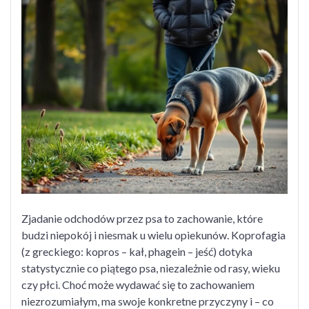
u
psa
–
dlaczego
pies
zjada
odchody
i
jak
skutecznie
temu
zapobiec?
Zjadanie odchodów przez psa to zachowanie, które
budzi niepokój i niesmak u wielu opiekunów. Koprofagia
(z greckiego: kopros – kał, phagein – jeść) dotyka
statystycznie co piątego psa, niezależnie od rasy, wieku
czy płci. Choć może wydawać się to zachowaniem
niezrozumiałym, ma swoje konkretne przyczyny i – co