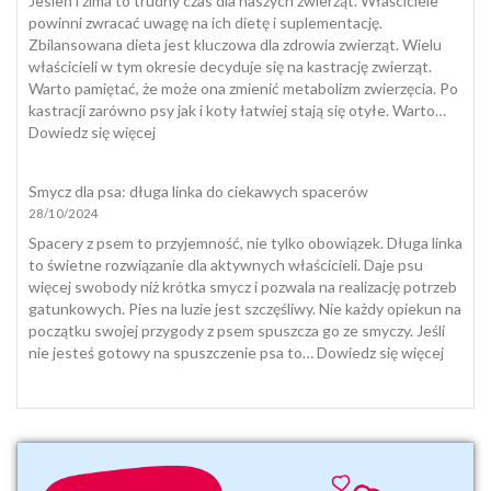
Jesień i zima to trudny czas dla naszych zwierząt. Właściciele
przeżywamy
powinni zwracać uwagę na ich dietę i suplementację.
śmierć
Zbilansowana dieta jest kluczowa dla zdrowia zwierząt. Wielu
zwierząt
właścicieli w tym okresie decyduje się na kastrację zwierząt.
domowych
Warto pamiętać, że może ona zmienić metabolizm zwierzęcia. Po
i
kastracji zarówno psy jak i koty łatwiej stają się otyłe. Warto…
jak
:
Dowiedz się więcej
się
Dieta
z
i
Smycz dla psa: długa linka do ciekawych spacerów
nią
suplementacja
28/10/2024
pogodzić
psa
i
Spacery z psem to przyjemność, nie tylko obowiązek. Długa linka
kota
to świetne rozwiązanie dla aktywnych właścicieli. Daje psu
jesienią
więcej swobody niż krótka smycz i pozwala na realizację potrzeb
i
gatunkowych. Pies na luzie jest szczęśliwy. Nie każdy opiekun na
zimą
początku swojej przygody z psem spuszcza go ze smyczy. Jeśli
:
nie jesteś gotowy na spuszczenie psa to…
Dowiedz się więcej
Smycz
dla
psa:
długa
linka
do