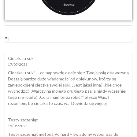
"]
Cieczka u suki
17/05/2026
Cieczka u suki — co naprawdę dzieje się z Twoją psią dziewczyną
Dostaję bardzo dużo wiadomości od opiekunów, którzy są
zaniepokojeni cieczką swojej suki. „Jest jakaś inna.” „Nie chce
wychodzić.” „Warczy na mojego drugiego psa, a nigdy wcześniej
tego nie robiła.” „Co ja mam teraz robić?” Słyszę Was. I
:
rozumiem, bo cieczka to czas, w…
Dowiedz się więcej
Cieczka
u
Testy szczeniąt
suki
15/05/2026
Testy szczeniąt metodą Volhard – świadomy wybór psa do