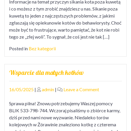
Informacje na temat przyczyn sikania kota poza kuwetą
i co możesz z tym zrobić znajdziesz u nas. Sikanie poza
kuwetą to jeden z najczęstszych problemów, z jakimi
zgłaszają się opiekunowie kotów do behawiorysty. Choć
może być to frustrujące, warto pamiętać, że kot nie robi
tego ze „złej woli”. To sygnał, że coś jest nie tak […]
Posted in
Bez kategorii
Wsparcie dla małych kotków
Posted
Posted
on
16/05/2025
|
admin
|
Leave a Comment
on
on
Wsparcie
dla
Sprawa pilna! Znowu potrzebujemy Waszej pomocy
małych
BLIK 533-798-744. Wczoraj pisaliśmy o zbiórce karmy,
kotków
dziś przed nami nowe wyzwanie. Niedaleko torów
kolejowych w Żórawinie znaleziono kotkę z czterema