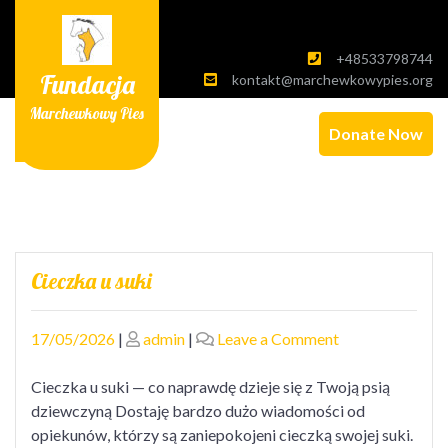
Skip
to
content
+48533798744
Fundacja
kontakt@marchewkowypies.org
Marchewkowy Pies
Donate Now
Baza
Cieczka u suki
wiedzy
Posted
Posted
on
17/05/2026
|
admin
|
Leave a Comment
on
on
Cieczka
u
Cieczka u suki — co naprawdę dzieje się z Twoją psią
suki
dziewczyną Dostaję bardzo dużo wiadomości od
opiekunów, którzy są zaniepokojeni cieczką swojej suki.