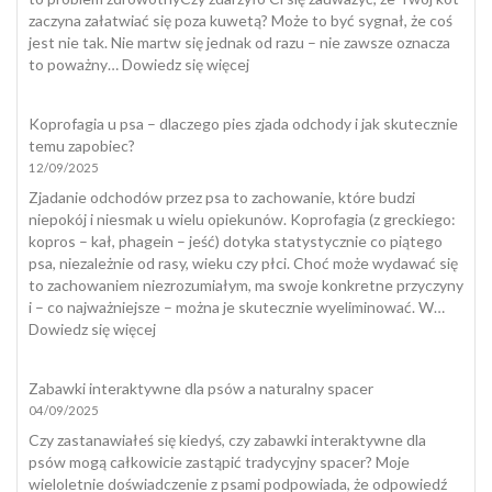
zaczyna załatwiać się poza kuwetą? Może to być sygnał, że coś
jest nie tak. Nie martw się jednak od razu – nie zawsze oznacza
:
to poważny…
Dowiedz się więcej
Kot
załatwia
Koprofagia u psa – dlaczego pies zjada odchody i jak skutecznie
się
temu zapobiec?
poza
12/09/2025
kuwetą
Zjadanie odchodów przez psa to zachowanie, które budzi
niepokój i niesmak u wielu opiekunów. Koprofagia (z greckiego:
kopros – kał, phagein – jeść) dotyka statystycznie co piątego
psa, niezależnie od rasy, wieku czy płci. Choć może wydawać się
to zachowaniem niezrozumiałym, ma swoje konkretne przyczyny
i – co najważniejsze – można je skutecznie wyeliminować. W…
:
Dowiedz się więcej
Koprofagia
u
Zabawki interaktywne dla psów a naturalny spacer
psa
04/09/2025
–
dlaczego
Czy zastanawiałeś się kiedyś, czy zabawki interaktywne dla
pies
psów mogą całkowicie zastąpić tradycyjny spacer? Moje
zjada
wieloletnie doświadczenie z psami podpowiada, że odpowiedź