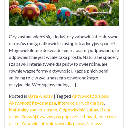
spacer
Czy zastanawiałeś się kiedyś, czy zabawki interaktywne
dla psów mogą całkowicie zastąpić tradycyjny spacer?
Moje wieloletnie doświadczenie z psami podpowiada, że
odpowiedź nie jest wcale taka prosta. Naturalne spacery
i zabawki interaktywne dla psów to dwie różne, ale
równie ważne formy aktywności. Każda z nich pełni
unikalną rolę w życiu naszego czworonożnego
przyjaciela. Według psycholog […]
Posted in
Baza wiedzy
|
Tagged
Aktywność dla psa
,
Aktywność fizyczna psa
,
Interakcja i ruch dla psa
,
Naturalny spacer z psem
,
Odpowiednie zabawki dla
psów
,
Rozwój fizyczny psa poprzez zabawki
,
spacery z
psem
,
Zabawki interaktywne dla psów
,
Zabawy