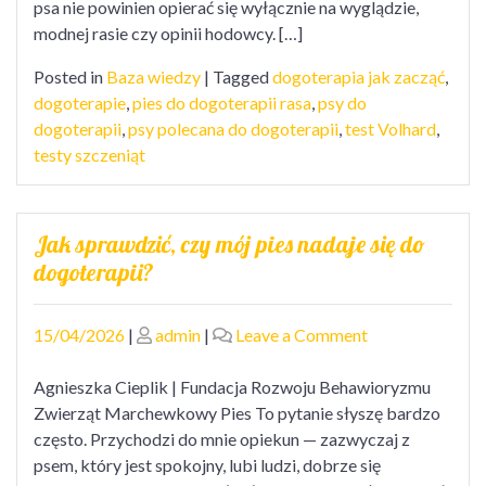
psa nie powinien opierać się wyłącznie na wyglądzie,
modnej rasie czy opinii hodowcy. […]
Posted in
Baza wiedzy
|
Tagged
dogoterapia jak zacząć
,
dogoterapie
,
pies do dogoterapii rasa
,
psy do
dogoterapii
,
psy polecana do dogoterapii
,
test Volhard
,
testy szczeniąt
Jak sprawdzić, czy mój pies nadaje się do
dogoterapii?
Posted
Posted
on
15/04/2026
|
admin
|
Leave a Comment
on
on
Jak
sprawdzić,
Agnieszka Cieplik | Fundacja Rozwoju Behawioryzmu
czy
Zwierząt Marchewkowy Pies To pytanie słyszę bardzo
mój
często. Przychodzi do mnie opiekun — zazwyczaj z
pies
psem, który jest spokojny, lubi ludzi, dobrze się