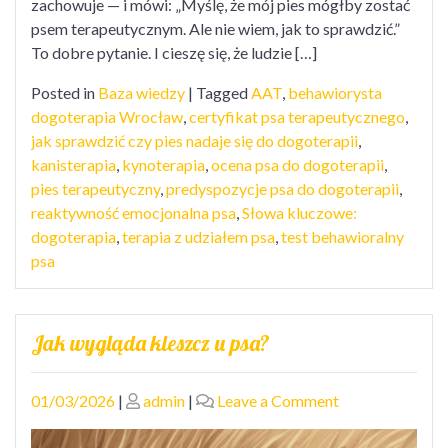
nadaje
zachowuje — i mówi: „Myślę, że mój pies mógłby zostać
się
psem terapeutycznym. Ale nie wiem, jak to sprawdzić.”
do
To dobre pytanie. I cieszę się, że ludzie […]
dogoterapii?
Posted in
Baza wiedzy
|
Tagged
AAT
,
behawiorysta
dogoterapia Wrocław
,
certyfikat psa terapeutycznego
,
jak sprawdzić czy pies nadaje się do dogoterapii
,
kanisterapia
,
kynoterapia
,
ocena psa do dogoterapii
,
pies terapeutyczny
,
predyspozycje psa do dogoterapii
,
reaktywność emocjonalna psa
,
Słowa kluczowe:
dogoterapia
,
terapia z udziałem psa
,
test behawioralny
psa
Jak wygląda kleszcz u psa?
Posted
Posted
on
01/03/2026
|
admin
|
Leave a Comment
on
on
Jak
wygląda