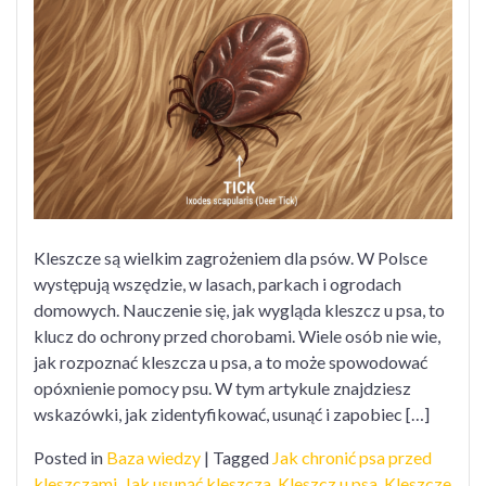
kleszcz
u
psa?
Kleszcze są wielkim zagrożeniem dla psów. W Polsce
występują wszędzie, w lasach, parkach i ogrodach
domowych. Nauczenie się, jak wygląda kleszcz u psa, to
klucz do ochrony przed chorobami. Wiele osób nie wie,
jak rozpoznać kleszcza u psa, a to może spowodować
opóxnienie pomocy psu. W tym artykule znajdziesz
wskazówki, jak zidentyfikować, usunąć i zapobiec […]
Posted in
Baza wiedzy
|
Tagged
Jak chronić psa przed
kleszczami
,
Jak usunąć kleszcza
,
Kleszcz u psa
,
Kleszcze