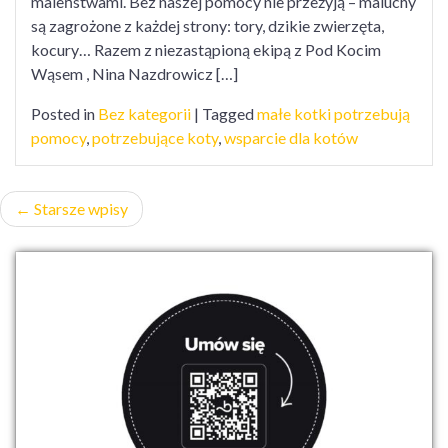
maleństwami. Bez naszej pomocy nie przeżyją – maluchy
są zagrożone z każdej strony: tory, dzikie zwierzęta,
kocury… Razem z niezastąpioną ekipą z Pod Kocim
Wąsem , Nina Nazdrowicz […]
Posted in
Bez kategorii
|
Tagged
małe kotki potrzebują
pomocy
,
potrzebujące koty
,
wsparcie dla kotów
Nawigacja
Starsze wpisy
po
wpisach