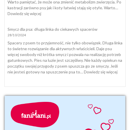
domowych
Warto pamiętać, że może ona zmienić metabolizm zwierzęcia. Po
i
kastracji zarówno psy jak i koty łatwiej stają się otyłe. Warto…
jak
:
Dowiedz się więcej
się
Dieta
z
i
Smycz dla psa: długa linka do ciekawych spacerów
nią
suplementacja
28/10/2024
pogodzić
psa
i
Spacery z psem to przyjemność, nie tylko obowiązek. Długa linka
kota
to świetne rozwiązanie dla aktywnych właścicieli. Daje psu
jesienią
więcej swobody niż krótka smycz i pozwala na realizację potrzeb
i
gatunkowych. Pies na luzie jest szczęśliwy. Nie każdy opiekun na
zimą
początku swojej przygody z psem spuszcza go ze smyczy. Jeśli
:
nie jesteś gotowy na spuszczenie psa to…
Dowiedz się więcej
Smycz
dla
psa:
długa
linka
do
ciekaw
space