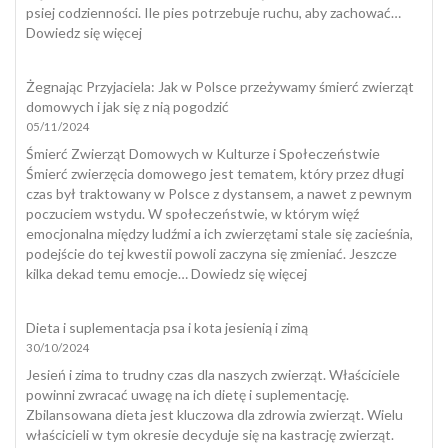
psiej codzienności. Ile pies potrzebuje ruchu, aby zachować…
:
Dowiedz się więcej
Dobrostan
psa
Żegnając Przyjaciela: Jak w Polsce przeżywamy śmierć zwierząt
domowych i jak się z nią pogodzić
05/11/2024
Śmierć Zwierząt Domowych w Kulturze i Społeczeństwie
Śmierć zwierzęcia domowego jest tematem, który przez długi
czas był traktowany w Polsce z dystansem, a nawet z pewnym
poczuciem wstydu. W społeczeństwie, w którym więź
emocjonalna między ludźmi a ich zwierzętami stale się zacieśnia,
podejście do tej kwestii powoli zaczyna się zmieniać. Jeszcze
:
kilka dekad temu emocje…
Dowiedz się więcej
Żegnając
Przyjaciela:
Dieta i suplementacja psa i kota jesienią i zimą
Jak
30/10/2024
w
Polsce
Jesień i zima to trudny czas dla naszych zwierząt. Właściciele
przeżywamy
powinni zwracać uwagę na ich dietę i suplementację.
śmierć
Zbilansowana dieta jest kluczowa dla zdrowia zwierząt. Wielu
zwierząt
właścicieli w tym okresie decyduje się na kastrację zwierząt.