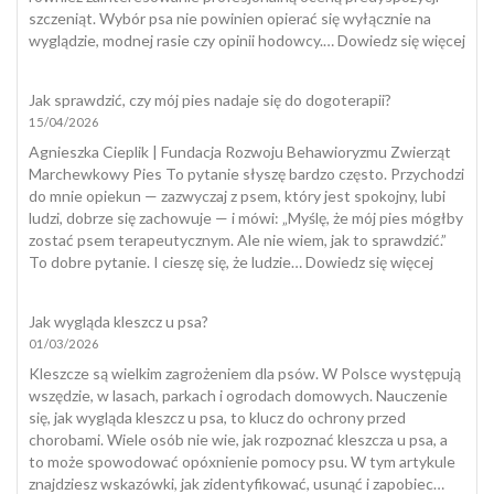
szczeniąt. Wybór psa nie powinien opierać się wyłącznie na
:
wyglądzie, modnej rasie czy opinii hodowcy.…
Dowiedz się więcej
Tes
szcz
Jak sprawdzić, czy mój pies nadaje się do dogoterapii?
15/04/2026
Agnieszka Cieplik | Fundacja Rozwoju Behawioryzmu Zwierząt
Marchewkowy Pies To pytanie słyszę bardzo często. Przychodzi
do mnie opiekun — zazwyczaj z psem, który jest spokojny, lubi
ludzi, dobrze się zachowuje — i mówi: „Myślę, że mój pies mógłby
zostać psem terapeutycznym. Ale nie wiem, jak to sprawdzić.”
:
To dobre pytanie. I cieszę się, że ludzie…
Dowiedz się więcej
Jak
sprawdzi
Jak wygląda kleszcz u psa?
czy
01/03/2026
mój
pies
Kleszcze są wielkim zagrożeniem dla psów. W Polsce występują
nadaje
wszędzie, w lasach, parkach i ogrodach domowych. Nauczenie
się
się, jak wygląda kleszcz u psa, to klucz do ochrony przed
do
chorobami. Wiele osób nie wie, jak rozpoznać kleszcza u psa, a
dogotera
to może spowodować opóxnienie pomocy psu. W tym artykule
znajdziesz wskazówki, jak zidentyfikować, usunąć i zapobiec…