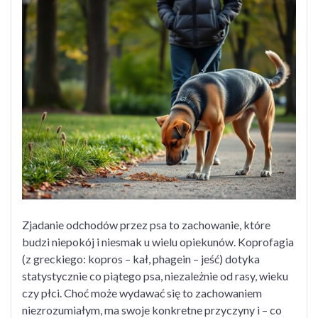
u
psa
–
dlaczego
pies
zjada
odchody
i
jak
skutecznie
temu
zapobiec?
Zjadanie odchodów przez psa to zachowanie, które
budzi niepokój i niesmak u wielu opiekunów. Koprofagia
(z greckiego: kopros – kał, phagein – jeść) dotyka
statystycznie co piątego psa, niezależnie od rasy, wieku
czy płci. Choć może wydawać się to zachowaniem
niezrozumiałym, ma swoje konkretne przyczyny i – co