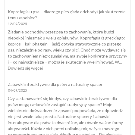
Kot
załatwia
Koprofagia u psa – dlaczego pies zjada odchody i jak skutecznie
się
temu zapobiec?
poza
12/09/2025
kuwetą
Zjadanie odchodów przez psa to zachowanie, które budzi
niepokój i niesmak u wielu opiekunów. Koprofagia (z greckiego:
kopros – kał, phagein – jeść) dotyka statystycznie co piątego
psa, niezależnie od rasy, wieku czy płci. Choć może wydawać się
to zachowaniem niezrozumiałym, ma swoje konkretne przyczyny
i – co najważniejsze – można je skutecznie wyeliminować. W…
:
Dowiedz się więcej
Koprofagia
u
Zabawki interaktywne dla psów a naturalny spacer
psa
04/09/2025
–
dlaczego
Czy zastanawiałeś się kiedyś, czy zabawki interaktywne dla
pies
psów mogą całkowicie zastąpić tradycyjny spacer? Moje
zjada
wieloletnie doświadczenie z psami podpowiada, że odpowiedź
odchody
nie jest wcale taka prosta. Naturalne spacery i zabawki
i
interaktywne dla psów to dwie różne, ale równie ważne formy
jak
aktywności. Każda z nich pełni unikalną rolę w życiu naszego
skutecznie
czworonożnego przyjaciela. Według psycholog…
Dowiedz się