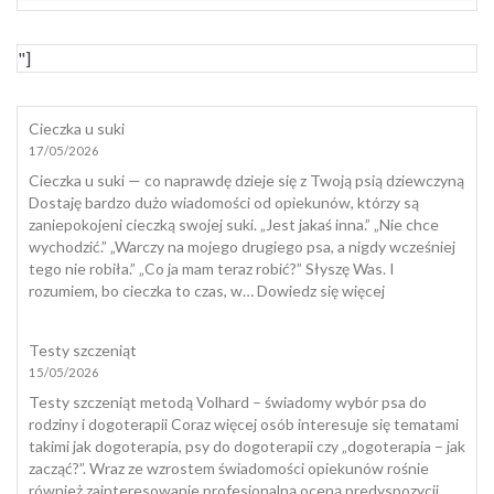
"]
Cieczka u suki
17/05/2026
Cieczka u suki — co naprawdę dzieje się z Twoją psią dziewczyną
Dostaję bardzo dużo wiadomości od opiekunów, którzy są
zaniepokojeni cieczką swojej suki. „Jest jakaś inna.” „Nie chce
wychodzić.” „Warczy na mojego drugiego psa, a nigdy wcześniej
tego nie robiła.” „Co ja mam teraz robić?” Słyszę Was. I
:
rozumiem, bo cieczka to czas, w…
Dowiedz się więcej
Cieczka
u
Testy szczeniąt
suki
15/05/2026
Testy szczeniąt metodą Volhard – świadomy wybór psa do
rodziny i dogoterapii Coraz więcej osób interesuje się tematami
takimi jak dogoterapia, psy do dogoterapii czy „dogoterapia – jak
zacząć?”. Wraz ze wzrostem świadomości opiekunów rośnie
również zainteresowanie profesjonalną oceną predyspozycji