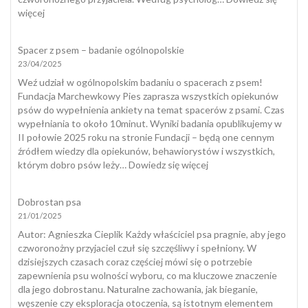
temu
:
więcej
zapobiec?
Zabawki
interaktywne
Spacer z psem – badanie ogólnopolskie
dla
23/04/2025
psów
a
Weź udział w ogólnopolskim badaniu o spacerach z psem!
naturalny
Fundacja Marchewkowy Pies zaprasza wszystkich opiekunów
spacer
psów do wypełnienia ankiety na temat spacerów z psami. Czas
wypełniania to około 10minut. Wyniki badania opublikujemy w
II połowie 2025 roku na stronie Fundacji – będą one cennym
źródłem wiedzy dla opiekunów, behawiorystów i wszystkich,
:
którym dobro psów leży…
Dowiedz się więcej
Spacer
z
Dobrostan psa
psem
21/01/2025
–
badanie
​Autor: Agnieszka Cieplik Każdy właściciel psa pragnie, aby jego
ogólnopolskie
czworonożny przyjaciel czuł się szczęśliwy i spełniony. W
dzisiejszych czasach coraz częściej mówi się o potrzebie
zapewnienia psu wolności wyboru, co ma kluczowe znaczenie
dla jego dobrostanu. Naturalne zachowania, jak bieganie,
węszenie czy eksploracja otoczenia, są istotnym elementem