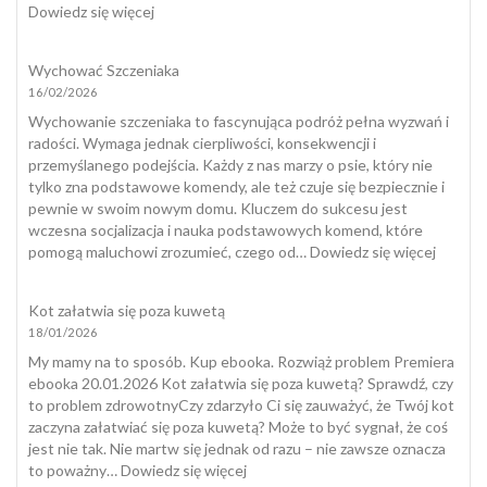
:
Dowiedz się więcej
Jak
wygląda
Wychować Szczeniaka
kleszcz
16/02/2026
u
psa?
Wychowanie szczeniaka to fascynująca podróż pełna wyzwań i
radości. Wymaga jednak cierpliwości, konsekwencji i
przemyślanego podejścia. Każdy z nas marzy o psie, który nie
tylko zna podstawowe komendy, ale też czuje się bezpiecznie i
pewnie w swoim nowym domu. Kluczem do sukcesu jest
wczesna socjalizacja i nauka podstawowych komend, które
:
pomogą maluchowi zrozumieć, czego od…
Dowiedz się więcej
Wycho
Szczeni
Kot załatwia się poza kuwetą
18/01/2026
My mamy na to sposób. Kup ebooka. Rozwiąż problem Premiera
ebooka 20.01.2026 Kot załatwia się poza kuwetą? Sprawdź, czy
to problem zdrowotnyCzy zdarzyło Ci się zauważyć, że Twój kot
zaczyna załatwiać się poza kuwetą? Może to być sygnał, że coś
jest nie tak. Nie martw się jednak od razu – nie zawsze oznacza
:
to poważny…
Dowiedz się więcej