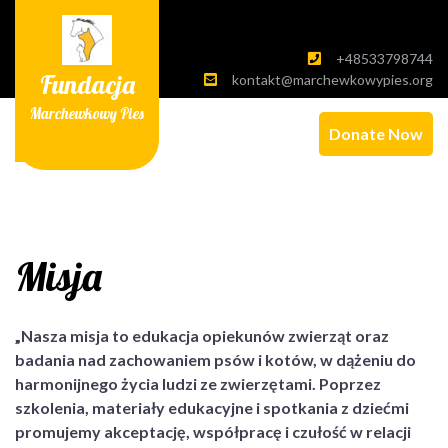
Skip
to
content
+48533798744
Fundacja
kontakt@marchewkowypies.org
Marchewkowy Pies
Donate Now
Misja
„Nasza misja to edukacja opiekunów zwierząt oraz
badania nad zachowaniem psów i kotów, w dążeniu do
harmonijnego życia ludzi ze zwierzętami. Poprzez
szkolenia, materiały edukacyjne i spotkania z dziećmi
promujemy akceptację, współpracę i czułość w relacji