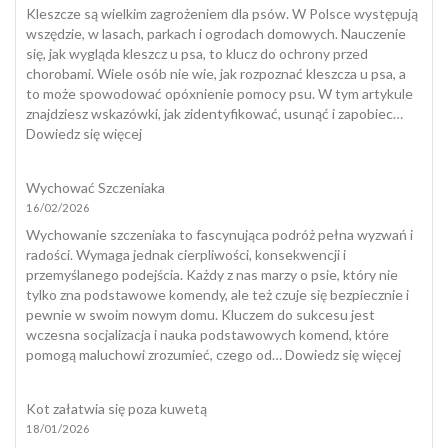
pies
Kleszcze są wielkim zagrożeniem dla psów. W Polsce występują
nadaje
wszędzie, w lasach, parkach i ogrodach domowych. Nauczenie
się
się, jak wygląda kleszcz u psa, to klucz do ochrony przed
do
chorobami. Wiele osób nie wie, jak rozpoznać kleszcza u psa, a
dogotera
to może spowodować opóxnienie pomocy psu. W tym artykule
znajdziesz wskazówki, jak zidentyfikować, usunąć i zapobiec…
:
Dowiedz się więcej
Jak
wygląda
Wychować Szczeniaka
kleszcz
16/02/2026
u
psa?
Wychowanie szczeniaka to fascynująca podróż pełna wyzwań i
radości. Wymaga jednak cierpliwości, konsekwencji i
przemyślanego podejścia. Każdy z nas marzy o psie, który nie
tylko zna podstawowe komendy, ale też czuje się bezpiecznie i
pewnie w swoim nowym domu. Kluczem do sukcesu jest
wczesna socjalizacja i nauka podstawowych komend, które
:
pomogą maluchowi zrozumieć, czego od…
Dowiedz się więcej
Wycho
Szczeni
Kot załatwia się poza kuwetą
18/01/2026