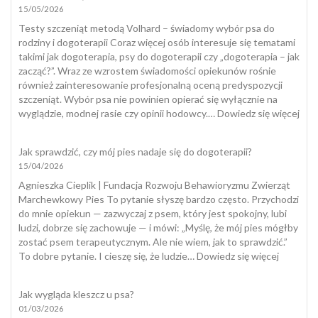
15/05/2026
Testy szczeniąt metodą Volhard – świadomy wybór psa do
rodziny i dogoterapii Coraz więcej osób interesuje się tematami
takimi jak dogoterapia, psy do dogoterapii czy „dogoterapia – jak
zacząć?”. Wraz ze wzrostem świadomości opiekunów rośnie
również zainteresowanie profesjonalną oceną predyspozycji
szczeniąt. Wybór psa nie powinien opierać się wyłącznie na
:
wyglądzie, modnej rasie czy opinii hodowcy.…
Dowiedz się więcej
Tes
szcz
Jak sprawdzić, czy mój pies nadaje się do dogoterapii?
15/04/2026
Agnieszka Cieplik | Fundacja Rozwoju Behawioryzmu Zwierząt
Marchewkowy Pies To pytanie słyszę bardzo często. Przychodzi
do mnie opiekun — zazwyczaj z psem, który jest spokojny, lubi
ludzi, dobrze się zachowuje — i mówi: „Myślę, że mój pies mógłby
zostać psem terapeutycznym. Ale nie wiem, jak to sprawdzić.”
:
To dobre pytanie. I cieszę się, że ludzie…
Dowiedz się więcej
Jak
sprawdzi
Jak wygląda kleszcz u psa?
czy
01/03/2026
mój