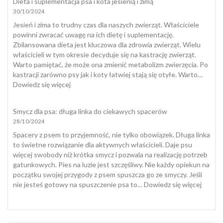
Dieta i suplementacja psa i kota jesienią i zimą
Jak
30/10/2024
w
Polsce
Jesień i zima to trudny czas dla naszych zwierząt. Właściciele
przeżywamy
powinni zwracać uwagę na ich dietę i suplementację.
śmierć
Zbilansowana dieta jest kluczowa dla zdrowia zwierząt. Wielu
zwierząt
właścicieli w tym okresie decyduje się na kastrację zwierząt.
domowych
Warto pamiętać, że może ona zmienić metabolizm zwierzęcia. Po
i
kastracji zarówno psy jak i koty łatwiej stają się otyłe. Warto…
jak
:
Dowiedz się więcej
się
Dieta
z
i
Smycz dla psa: długa linka do ciekawych spacerów
nią
suplementacja
28/10/2024
pogodzić
psa
i
Spacery z psem to przyjemność, nie tylko obowiązek. Długa linka
kota
to świetne rozwiązanie dla aktywnych właścicieli. Daje psu
jesienią
więcej swobody niż krótka smycz i pozwala na realizację potrzeb
i
gatunkowych. Pies na luzie jest szczęśliwy. Nie każdy opiekun na
zimą
początku swojej przygody z psem spuszcza go ze smyczy. Jeśli
:
nie jesteś gotowy na spuszczenie psa to…
Dowiedz się więcej
Smycz
dla
psa: