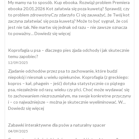
My mamy na to sposób. Kup ebooka. Rozwiąż problem Premiera
ebooka 20.01.2026 Kot załatwia się poza kuwetą? Sprawdź, czy
to problem zdrowotnyCzy zdarzyło Ci się zauważyć, że Twój kot
zaczyna załatwiać się poza kuwetą? Może to być sygnał, że coś
jest nie tak. Nie martw się jednak od razu – nie zawsze oznacza
:
to poważny…
Dowiedz się więcej
Kot
załatwia
Koprofagia u psa – dlaczego pies zjada odchody i jak skutecznie
się
temu zapobiec?
poza
12/09/2025
kuwetą
Zjadanie odchodów przez psa to zachowanie, które budzi
niepokój i niesmak u wielu opiekunów. Koprofagia (z greckiego:
kopros – kał, phagein – jeść) dotyka statystycznie co piątego
psa, niezależnie od rasy, wieku czy płci. Choć może wydawać się
to zachowaniem niezrozumiałym, ma swoje konkretne przyczyny
i – co najważniejsze – można je skutecznie wyeliminować. W…
:
Dowiedz się więcej
Koprofagia
u
Zabawki interaktywne dla psów a naturalny spacer
psa
04/09/2025
–
dlaczego