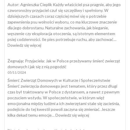
badanie
​Autor: Agnieszka Cieplik Każdy właściciel psa pragnie, aby jego
ogólnopolskie
czworonożny przyjaciel czuł się szczęśliwy i spełniony. W
dzisiejszych czasach coraz częściej mówi się o potrzebie
zapewnienia psu wolności wyboru, co ma kluczowe znaczenie
dla jego dobrostanu. Naturalne zachowania, jak bieganie,
węszenie czy eksploracja otoczenia, są istotnym elementem
psiej codzienności. Ile pies potrzebuje ruchu, aby zachować…
:
Dowiedz się więcej
Dobrostan
psa
Żegnając Przyjaciela: Jak w Polsce przeżywamy śmierć zwierząt
domowych i jak się z nią pogodzić
05/11/2024
Śmierć Zwierząt Domowych w Kulturze i Społeczeństwie
Śmierć zwierzęcia domowego jest tematem, który przez długi
czas był traktowany w Polsce z dystansem, a nawet z pewnym
poczuciem wstydu. W społeczeństwie, w którym więź
emocjonalna między ludźmi a ich zwierzętami stale się zacieśnia,
podejście do tej kwestii powoli zaczyna się zmieniać. Jeszcze
:
kilka dekad temu emocje…
Dowiedz się więcej
Żegnając
Przyjaciela: