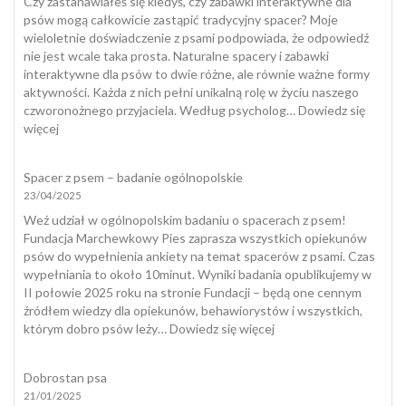
Czy zastanawiałeś się kiedyś, czy zabawki interaktywne dla
pies
psów mogą całkowicie zastąpić tradycyjny spacer? Moje
zjada
wieloletnie doświadczenie z psami podpowiada, że odpowiedź
odchody
nie jest wcale taka prosta. Naturalne spacery i zabawki
i
interaktywne dla psów to dwie różne, ale równie ważne formy
jak
aktywności. Każda z nich pełni unikalną rolę w życiu naszego
skutecznie
czworonożnego przyjaciela. Według psycholog…
Dowiedz się
temu
:
więcej
zapobiec?
Zabawki
interaktywne
Spacer z psem – badanie ogólnopolskie
dla
23/04/2025
psów
a
Weź udział w ogólnopolskim badaniu o spacerach z psem!
naturalny
Fundacja Marchewkowy Pies zaprasza wszystkich opiekunów
spacer
psów do wypełnienia ankiety na temat spacerów z psami. Czas
wypełniania to około 10minut. Wyniki badania opublikujemy w
II połowie 2025 roku na stronie Fundacji – będą one cennym
źródłem wiedzy dla opiekunów, behawiorystów i wszystkich,
:
którym dobro psów leży…
Dowiedz się więcej
Spacer
z
Dobrostan psa
psem
21/01/2025
–