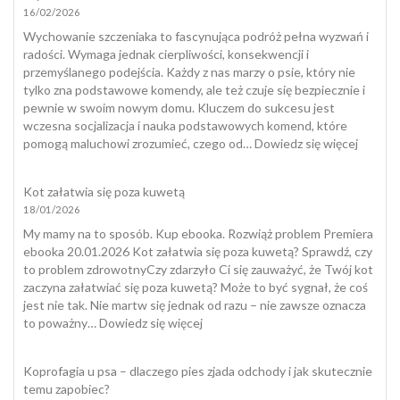
16/02/2026
u
psa?
Wychowanie szczeniaka to fascynująca podróż pełna wyzwań i
radości. Wymaga jednak cierpliwości, konsekwencji i
przemyślanego podejścia. Każdy z nas marzy o psie, który nie
tylko zna podstawowe komendy, ale też czuje się bezpiecznie i
pewnie w swoim nowym domu. Kluczem do sukcesu jest
wczesna socjalizacja i nauka podstawowych komend, które
:
pomogą maluchowi zrozumieć, czego od…
Dowiedz się więcej
Wycho
Szczeni
Kot załatwia się poza kuwetą
18/01/2026
My mamy na to sposób. Kup ebooka. Rozwiąż problem Premiera
ebooka 20.01.2026 Kot załatwia się poza kuwetą? Sprawdź, czy
to problem zdrowotnyCzy zdarzyło Ci się zauważyć, że Twój kot
zaczyna załatwiać się poza kuwetą? Może to być sygnał, że coś
jest nie tak. Nie martw się jednak od razu – nie zawsze oznacza
:
to poważny…
Dowiedz się więcej
Kot
załatwia
Koprofagia u psa – dlaczego pies zjada odchody i jak skutecznie
się
temu zapobiec?
poza