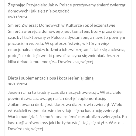
psa
Żegnając Przyjaciela: Jak w Polsce przeżywamy śmierć zwierząt
domowych i jak się z nią pogodzić
05/11/2024
Śmierć Zwierząt Domowych w Kulturze i Społeczeństwie
Śmierć zwierzęcia domowego jest tematem, który przez długi
czas był traktowany w Polsce z dystansem, a nawet z pewnym
poczuciem wstydu. W społeczeństwie, w którym więź
emocjonalna między ludźmi a ich zwierzętami stale się zacieśnia,
podejście do tej kwestii powoli zaczyna się zmieniać. Jeszcze
:
kilka dekad temu emocje…
Dowiedz się więcej
Żegnając
Przyjaciela:
Dieta i suplementacja psa i kota jesienią i zimą
Jak
30/10/2024
w
Polsce
Jesień i zima to trudny czas dla naszych zwierząt. Właściciele
przeżywamy
powinni zwracać uwagę na ich dietę i suplementację.
śmierć
Zbilansowana dieta jest kluczowa dla zdrowia zwierząt. Wielu
zwierząt
właścicieli w tym okresie decyduje się na kastrację zwierząt.
domowych
Warto pamiętać, że może ona zmienić metabolizm zwierzęcia. Po
i
kastracji zarówno psy jak i koty łatwiej stają się otyłe. Warto…
jak
:
Dowiedz się więcej
się
Dieta