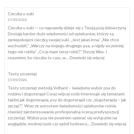
Cieczka u suki
17/05/2026
Cieczka u suki — co naprawdę dzieje się z Twoją psią dziewczyną
Dostaję bardzo dużo wiadomości od opiekunów, którzy są
zaniepokojeni cieczką swojej suki. „Jest jakaś inna.” „Nie chce
wychodzić.” „Warczy na mojego drugiego psa, a nigdy wcześniej
tego nie robiła.” „Co ja mam teraz robić?” Słyszę Was. I
:
rozumiem, bo cieczka to czas, w…
Dowiedz się więcej
Cieczka
u
Testy szczeniąt
suki
15/05/2026
Testy szczeniąt metodą Volhard – świadomy wybór psa do
rodziny i dogoterapii Coraz więcej osób interesuje się tematami
takimi jak dogoterapia, psy do dogoterapii czy „dogoterapia – jak
zacząć?”. Wraz ze wzrostem świadomości opiekunów rośnie
również zainteresowanie profesjonalną oceną predyspozycji
szczeniąt. Wybór psa nie powinien opierać się wyłącznie na
:
wyglądzie, modnej rasie czy opinii hodowcy.…
Dowiedz się więcej
Tes