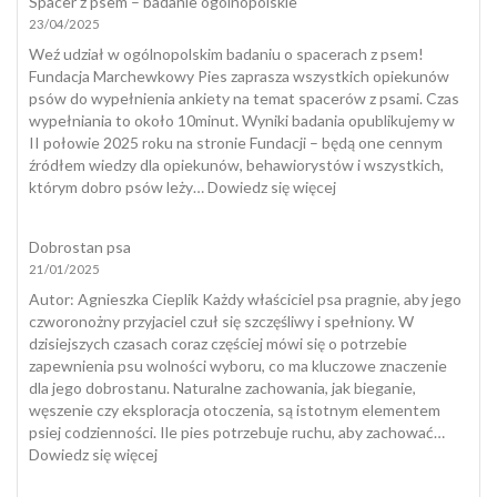
Spacer z psem – badanie ogólnopolskie
dla
23/04/2025
psów
a
Weź udział w ogólnopolskim badaniu o spacerach z psem!
naturalny
Fundacja Marchewkowy Pies zaprasza wszystkich opiekunów
spacer
psów do wypełnienia ankiety na temat spacerów z psami. Czas
wypełniania to około 10minut. Wyniki badania opublikujemy w
II połowie 2025 roku na stronie Fundacji – będą one cennym
źródłem wiedzy dla opiekunów, behawiorystów i wszystkich,
:
którym dobro psów leży…
Dowiedz się więcej
Spacer
z
Dobrostan psa
psem
21/01/2025
–
badanie
​Autor: Agnieszka Cieplik Każdy właściciel psa pragnie, aby jego
ogólnopolskie
czworonożny przyjaciel czuł się szczęśliwy i spełniony. W
dzisiejszych czasach coraz częściej mówi się o potrzebie
zapewnienia psu wolności wyboru, co ma kluczowe znaczenie
dla jego dobrostanu. Naturalne zachowania, jak bieganie,
węszenie czy eksploracja otoczenia, są istotnym elementem
psiej codzienności. Ile pies potrzebuje ruchu, aby zachować…
:
Dowiedz się więcej
Dobrostan