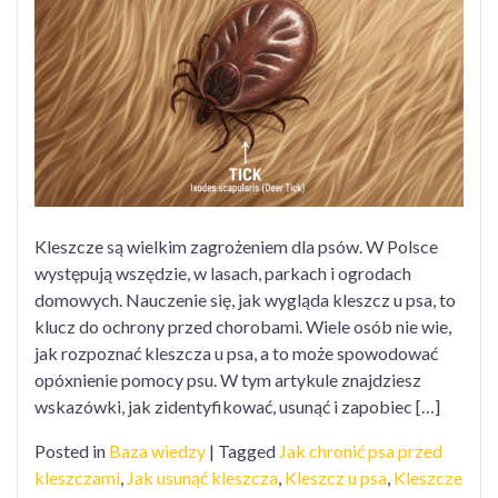
kleszcz
u
psa?
Kleszcze są wielkim zagrożeniem dla psów. W Polsce
występują wszędzie, w lasach, parkach i ogrodach
domowych. Nauczenie się, jak wygląda kleszcz u psa, to
klucz do ochrony przed chorobami. Wiele osób nie wie,
jak rozpoznać kleszcza u psa, a to może spowodować
opóxnienie pomocy psu. W tym artykule znajdziesz
wskazówki, jak zidentyfikować, usunąć i zapobiec […]
Posted in
Baza wiedzy
|
Tagged
Jak chronić psa przed
kleszczami
,
Jak usunąć kleszcza
,
Kleszcz u psa
,
Kleszcze