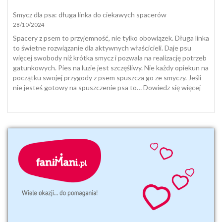
z
i
Smycz dla psa: długa linka do ciekawych spacerów
nią
suplementacja
28/10/2024
pogodzić
psa
i
Spacery z psem to przyjemność, nie tylko obowiązek. Długa linka
kota
to świetne rozwiązanie dla aktywnych właścicieli. Daje psu
jesienią
więcej swobody niż krótka smycz i pozwala na realizację potrzeb
i
gatunkowych. Pies na luzie jest szczęśliwy. Nie każdy opiekun na
zimą
początku swojej przygody z psem spuszcza go ze smyczy. Jeśli
:
nie jesteś gotowy na spuszczenie psa to…
Dowiedz się więcej
Smycz
dla
psa:
długa
linka
do
ciekaw
space