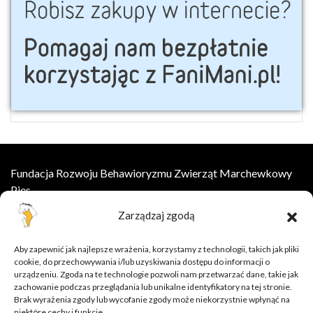
Fundacja Rozwoju Behawioryzmu Zwierząt Marchewkowy
Pies
Zarządzaj zgodą
ul.Wesoła 8, 55-002 Łany
kontakt@marchewkowypies.org
Aby zapewnić jak najlepsze wrażenia, korzystamy z technologii, takich jak pliki
cookie, do przechowywania i/lub uzyskiwania dostępu do informacji o
Szkolenia online
urządzeniu. Zgoda na te technologie pozwoli nam przetwarzać dane, takie jak
zachowanie podczas przeglądania lub unikalne identyfikatory na tej stronie.
Oferta
Brak wyrażenia zgody lub wycofanie zgody może niekorzystnie wpłynąć na
Baza wiedzy
niektóre cechy i funkcje.