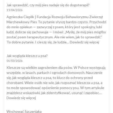
szcz
Jak sprawdzić, czy mój pies nadaje się do dogoterapii?
15/04/2026
Agnieszka Cieplik | Fundacja Rozwoju Behawioryzmu Zwierząt
Marchewkowy Pies To pytanie słyszę bardzo często. Przychodzi
do mnie opiekun — zazwyczaj z psem, który jest spokojny, lubi
ludzi, dobrze się zachowuje — i mówi: „Myślę, że mój pies mógłby
zostać psem terapeutycznym. Ale nie wiem, jak to sprawdzić.”
:
To dobre pytanie. I cieszę się, że ludzie…
Dowiedz się więcej
Jak
sprawdzi
Jak wygląda kleszcz u psa?
czy
01/03/2026
mój
pies
Kleszcze są wielkim zagrożeniem dla psów. W Polsce występują
nadaje
wszędzie, w lasach, parkach i ogrodach domowych. Nauczenie
się
się, jak wygląda kleszcz u psa, to klucz do ochrony przed
do
chorobami. Wiele osób nie wie, jak rozpoznać kleszcza u psa, a
dogotera
to może spowodować opóxnienie pomocy psu. W tym artykule
znajdziesz wskazówki, jak zidentyfikować, usunąć i zapobiec…
:
Dowiedz się więcej
Jak
wygląda
Wychować Szczeniaka
kleszcz