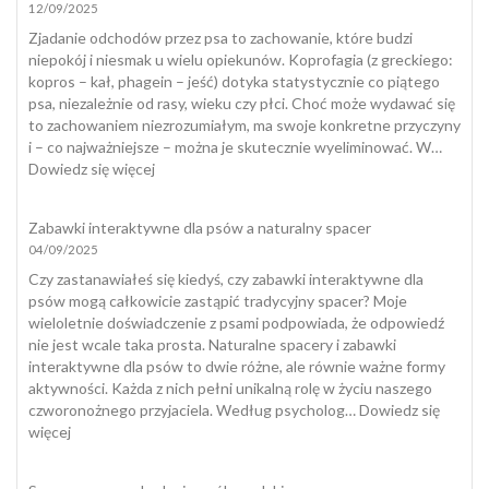
12/09/2025
kuwetą
Zjadanie odchodów przez psa to zachowanie, które budzi
niepokój i niesmak u wielu opiekunów. Koprofagia (z greckiego:
kopros – kał, phagein – jeść) dotyka statystycznie co piątego
psa, niezależnie od rasy, wieku czy płci. Choć może wydawać się
to zachowaniem niezrozumiałym, ma swoje konkretne przyczyny
i – co najważniejsze – można je skutecznie wyeliminować. W…
:
Dowiedz się więcej
Koprofagia
u
Zabawki interaktywne dla psów a naturalny spacer
psa
04/09/2025
–
dlaczego
Czy zastanawiałeś się kiedyś, czy zabawki interaktywne dla
pies
psów mogą całkowicie zastąpić tradycyjny spacer? Moje
zjada
wieloletnie doświadczenie z psami podpowiada, że odpowiedź
odchody
nie jest wcale taka prosta. Naturalne spacery i zabawki
i
interaktywne dla psów to dwie różne, ale równie ważne formy
jak
aktywności. Każda z nich pełni unikalną rolę w życiu naszego
skutecznie
czworonożnego przyjaciela. Według psycholog…
Dowiedz się
temu
:
więcej
zapobiec?
Zabawki
interaktywne