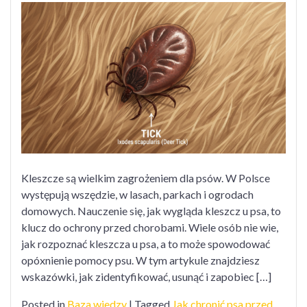
wygląda
kleszcz
u
psa?
Kleszcze są wielkim zagrożeniem dla psów. W Polsce
występują wszędzie, w lasach, parkach i ogrodach
domowych. Nauczenie się, jak wygląda kleszcz u psa, to
klucz do ochrony przed chorobami. Wiele osób nie wie,
jak rozpoznać kleszcza u psa, a to może spowodować
opóxnienie pomocy psu. W tym artykule znajdziesz
wskazówki, jak zidentyfikować, usunąć i zapobiec […]
Posted in
Baza wiedzy
|
Tagged
Jak chronić psa przed