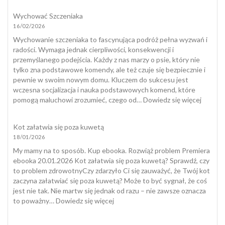
wygląda
Wychować Szczeniaka
kleszcz
16/02/2026
u
psa?
Wychowanie szczeniaka to fascynująca podróż pełna wyzwań i
radości. Wymaga jednak cierpliwości, konsekwencji i
przemyślanego podejścia. Każdy z nas marzy o psie, który nie
tylko zna podstawowe komendy, ale też czuje się bezpiecznie i
pewnie w swoim nowym domu. Kluczem do sukcesu jest
wczesna socjalizacja i nauka podstawowych komend, które
:
pomogą maluchowi zrozumieć, czego od…
Dowiedz się więcej
Wycho
Szczeni
Kot załatwia się poza kuwetą
18/01/2026
My mamy na to sposób. Kup ebooka. Rozwiąż problem Premiera
ebooka 20.01.2026 Kot załatwia się poza kuwetą? Sprawdź, czy
to problem zdrowotnyCzy zdarzyło Ci się zauważyć, że Twój kot
zaczyna załatwiać się poza kuwetą? Może to być sygnał, że coś
jest nie tak. Nie martw się jednak od razu – nie zawsze oznacza
:
to poważny…
Dowiedz się więcej
Kot
załatwia