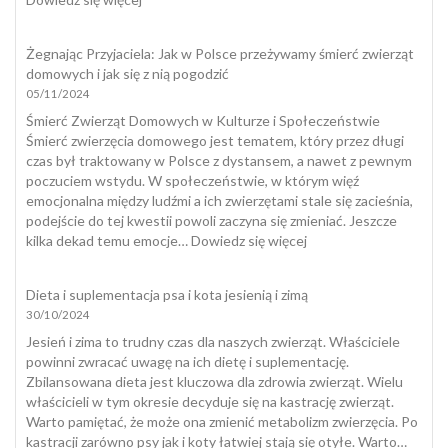
Dobrostan
psa
Żegnając Przyjaciela: Jak w Polsce przeżywamy śmierć zwierząt
domowych i jak się z nią pogodzić
05/11/2024
Śmierć Zwierząt Domowych w Kulturze i Społeczeństwie
Śmierć zwierzęcia domowego jest tematem, który przez długi
czas był traktowany w Polsce z dystansem, a nawet z pewnym
poczuciem wstydu. W społeczeństwie, w którym więź
emocjonalna między ludźmi a ich zwierzętami stale się zacieśnia,
podejście do tej kwestii powoli zaczyna się zmieniać. Jeszcze
:
kilka dekad temu emocje…
Dowiedz się więcej
Żegnając
Przyjaciela:
Dieta i suplementacja psa i kota jesienią i zimą
Jak
30/10/2024
w
Polsce
Jesień i zima to trudny czas dla naszych zwierząt. Właściciele
przeżywamy
powinni zwracać uwagę na ich dietę i suplementację.
śmierć
Zbilansowana dieta jest kluczowa dla zdrowia zwierząt. Wielu
zwierząt
właścicieli w tym okresie decyduje się na kastrację zwierząt.
domowych
Warto pamiętać, że może ona zmienić metabolizm zwierzęcia. Po
i
kastracji zarówno psy jak i koty łatwiej stają się otyłe. Warto…