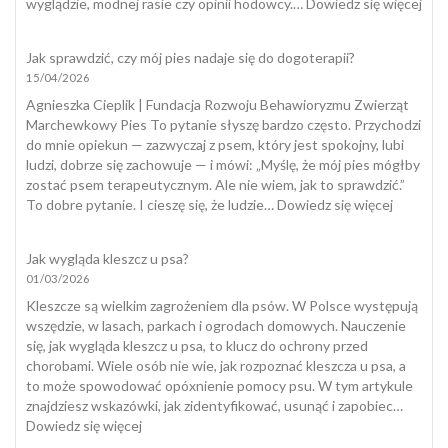
:
wyglądzie, modnej rasie czy opinii hodowcy.…
Dowiedz się więcej
Tes
szcz
Jak sprawdzić, czy mój pies nadaje się do dogoterapii?
15/04/2026
Agnieszka Cieplik | Fundacja Rozwoju Behawioryzmu Zwierząt
Marchewkowy Pies To pytanie słyszę bardzo często. Przychodzi
do mnie opiekun — zazwyczaj z psem, który jest spokojny, lubi
ludzi, dobrze się zachowuje — i mówi: „Myślę, że mój pies mógłby
zostać psem terapeutycznym. Ale nie wiem, jak to sprawdzić.”
:
To dobre pytanie. I cieszę się, że ludzie…
Dowiedz się więcej
Jak
sprawdzi
Jak wygląda kleszcz u psa?
czy
01/03/2026
mój
pies
Kleszcze są wielkim zagrożeniem dla psów. W Polsce występują
nadaje
wszędzie, w lasach, parkach i ogrodach domowych. Nauczenie
się
się, jak wygląda kleszcz u psa, to klucz do ochrony przed
do
chorobami. Wiele osób nie wie, jak rozpoznać kleszcza u psa, a
dogotera
to może spowodować opóxnienie pomocy psu. W tym artykule
znajdziesz wskazówki, jak zidentyfikować, usunąć i zapobiec…
:
Dowiedz się więcej
Jak