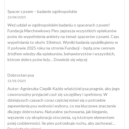
zapobiec?
Zabawki
interaktywne
Spacer z psem – badanie ogólnopolskie
dla
23/04/2025
psów
a
Weź udział w ogólnopolskim badaniu o spacerach z psem!
naturalny
Fundacja Marchewkowy Pies zaprasza wszystkich opiekunów
spacer
psów do wypełnienia ankiety na temat spacerów z psami. Czas
wypełniania to około 10minut. Wyniki badania opublikujemy w
II połowie 2025 roku na stronie Fundacji – będą one cennym
źródłem wiedzy dla opiekunów, behawiorystów i wszystkich,
:
którym dobro psów leży…
Dowiedz się więcej
Spacer
z
Dobrostan psa
psem
21/01/2025
–
badanie
​Autor: Agnieszka Cieplik Każdy właściciel psa pragnie, aby jego
ogólnopolskie
czworonożny przyjaciel czuł się szczęśliwy i spełniony. W
dzisiejszych czasach coraz częściej mówi się o potrzebie
zapewnienia psu wolności wyboru, co ma kluczowe znaczenie
dla jego dobrostanu. Naturalne zachowania, jak bieganie,
węszenie czy eksploracja otoczenia, są istotnym elementem
psiej codzienności. Ile pies potrzebuje ruchu, aby zachować…
:
Dowiedz się więcej