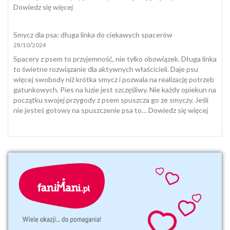
jak
:
Dowiedz się więcej
się
Dieta
z
i
Smycz dla psa: długa linka do ciekawych spacerów
nią
suplementacja
28/10/2024
pogodzić
psa
i
Spacery z psem to przyjemność, nie tylko obowiązek. Długa linka
kota
to świetne rozwiązanie dla aktywnych właścicieli. Daje psu
jesienią
więcej swobody niż krótka smycz i pozwala na realizację potrzeb
i
gatunkowych. Pies na luzie jest szczęśliwy. Nie każdy opiekun na
zimą
początku swojej przygody z psem spuszcza go ze smyczy. Jeśli
:
nie jesteś gotowy na spuszczenie psa to…
Dowiedz się więcej
Smycz
dla
psa:
długa
linka
do
ciekaw
space