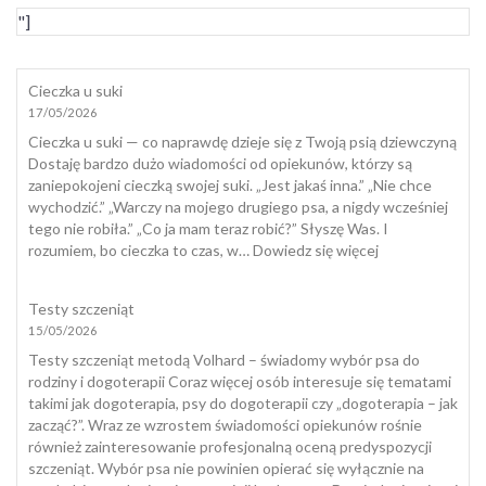
"]
Cieczka u suki
17/05/2026
Cieczka u suki — co naprawdę dzieje się z Twoją psią dziewczyną
Dostaję bardzo dużo wiadomości od opiekunów, którzy są
zaniepokojeni cieczką swojej suki. „Jest jakaś inna.” „Nie chce
wychodzić.” „Warczy na mojego drugiego psa, a nigdy wcześniej
tego nie robiła.” „Co ja mam teraz robić?” Słyszę Was. I
:
rozumiem, bo cieczka to czas, w…
Dowiedz się więcej
Cieczka
u
Testy szczeniąt
suki
15/05/2026
Testy szczeniąt metodą Volhard – świadomy wybór psa do
rodziny i dogoterapii Coraz więcej osób interesuje się tematami
takimi jak dogoterapia, psy do dogoterapii czy „dogoterapia – jak
zacząć?”. Wraz ze wzrostem świadomości opiekunów rośnie
również zainteresowanie profesjonalną oceną predyspozycji
szczeniąt. Wybór psa nie powinien opierać się wyłącznie na