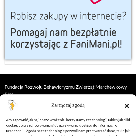
Fundacja Rozwoju Behawioryzmu Zwierząt Marchewkowy
Pies
Zarządzaj zgodą
ul.Wesoła 8, 55-002 Łany
kontakt@marchewkowypies.org
Aby zapewnić jak najlepsze wrażenia, korzystamy z technologii, takich jak pliki
cookie, do przechowywania i/lub uzyskiwania dostępu do informacji o
Szkolenia online
urządzeniu. Zgoda na te technologie pozwoli nam przetwarzać dane, takie jak