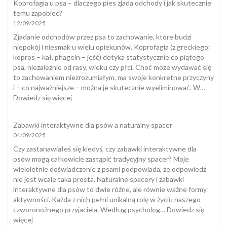
Koprofagia u psa – dlaczego pies zjada odchody i jak skutecznie
się
temu zapobiec?
poza
12/09/2025
kuwetą
Zjadanie odchodów przez psa to zachowanie, które budzi
niepokój i niesmak u wielu opiekunów. Koprofagia (z greckiego:
kopros – kał, phagein – jeść) dotyka statystycznie co piątego
psa, niezależnie od rasy, wieku czy płci. Choć może wydawać się
to zachowaniem niezrozumiałym, ma swoje konkretne przyczyny
i – co najważniejsze – można je skutecznie wyeliminować. W…
:
Dowiedz się więcej
Koprofagia
u
Zabawki interaktywne dla psów a naturalny spacer
psa
04/09/2025
–
dlaczego
Czy zastanawiałeś się kiedyś, czy zabawki interaktywne dla
pies
psów mogą całkowicie zastąpić tradycyjny spacer? Moje
zjada
wieloletnie doświadczenie z psami podpowiada, że odpowiedź
odchody
nie jest wcale taka prosta. Naturalne spacery i zabawki
i
interaktywne dla psów to dwie różne, ale równie ważne formy
jak
aktywności. Każda z nich pełni unikalną rolę w życiu naszego
skutecznie
czworonożnego przyjaciela. Według psycholog…
Dowiedz się
temu
:
więcej