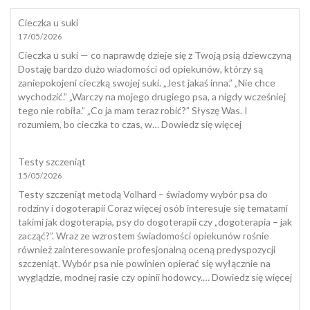
Cieczka u suki
17/05/2026
Cieczka u suki — co naprawdę dzieje się z Twoją psią dziewczyną
Dostaję bardzo dużo wiadomości od opiekunów, którzy są
zaniepokojeni cieczką swojej suki. „Jest jakaś inna.” „Nie chce
wychodzić.” „Warczy na mojego drugiego psa, a nigdy wcześniej
tego nie robiła.” „Co ja mam teraz robić?” Słyszę Was. I
:
rozumiem, bo cieczka to czas, w…
Dowiedz się więcej
Cieczka
u
Testy szczeniąt
suki
15/05/2026
Testy szczeniąt metodą Volhard – świadomy wybór psa do
rodziny i dogoterapii Coraz więcej osób interesuje się tematami
takimi jak dogoterapia, psy do dogoterapii czy „dogoterapia – jak
zacząć?”. Wraz ze wzrostem świadomości opiekunów rośnie
również zainteresowanie profesjonalną oceną predyspozycji
szczeniąt. Wybór psa nie powinien opierać się wyłącznie na
:
wyglądzie, modnej rasie czy opinii hodowcy.…
Dowiedz się więcej
Tes
szcz