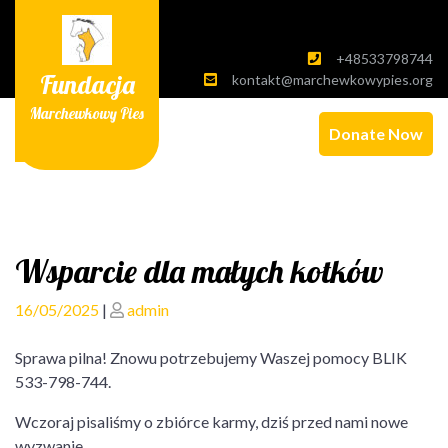
Skip
to
content
+48533798744
Fundacja
kontakt@marchewkowypies.org
Marchewkowy Pies
Donate Now
Wsparcie dla małych kotków
Posted
Posted
16/05/2025
|
admin
on
on
Sprawa pilna! Znowu potrzebujemy Waszej pomocy BLIK
533-798-744.
Wczoraj pisaliśmy o zbiórce karmy, dziś przed nami nowe
wyzwanie.