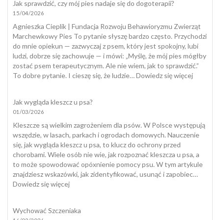
Jak sprawdzić, czy mój pies nadaje się do dogoterapii?
15/04/2026
Agnieszka Cieplik | Fundacja Rozwoju Behawioryzmu Zwierząt
Marchewkowy Pies To pytanie słyszę bardzo często. Przychodzi
do mnie opiekun — zazwyczaj z psem, który jest spokojny, lubi
ludzi, dobrze się zachowuje — i mówi: „Myślę, że mój pies mógłby
zostać psem terapeutycznym. Ale nie wiem, jak to sprawdzić.”
:
To dobre pytanie. I cieszę się, że ludzie…
Dowiedz się więcej
Jak
sprawdzi
Jak wygląda kleszcz u psa?
czy
01/03/2026
mój
pies
Kleszcze są wielkim zagrożeniem dla psów. W Polsce występują
nadaje
wszędzie, w lasach, parkach i ogrodach domowych. Nauczenie
się
się, jak wygląda kleszcz u psa, to klucz do ochrony przed
do
chorobami. Wiele osób nie wie, jak rozpoznać kleszcza u psa, a
dogotera
to może spowodować opóxnienie pomocy psu. W tym artykule
znajdziesz wskazówki, jak zidentyfikować, usunąć i zapobiec…
:
Dowiedz się więcej
Jak
wygląda
Wychować Szczeniaka
kleszcz