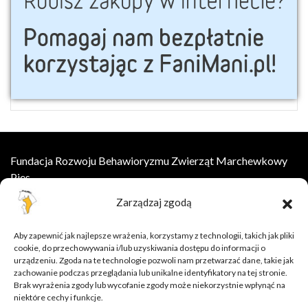
Fundacja Rozwoju Behawioryzmu Zwierząt Marchewkowy
Pies
Zarządzaj zgodą
ul.Wesoła 8, 55-002 Łany
kontakt@marchewkowypies.org
Aby zapewnić jak najlepsze wrażenia, korzystamy z technologii, takich jak pliki
cookie, do przechowywania i/lub uzyskiwania dostępu do informacji o
Szkolenia online
urządzeniu. Zgoda na te technologie pozwoli nam przetwarzać dane, takie jak
zachowanie podczas przeglądania lub unikalne identyfikatory na tej stronie.
Oferta
Brak wyrażenia zgody lub wycofanie zgody może niekorzystnie wpłynąć na
Baza wiedzy
niektóre cechy i funkcje.