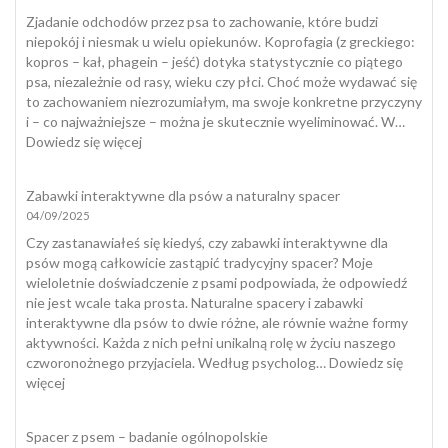
Zjadanie odchodów przez psa to zachowanie, które budzi
niepokój i niesmak u wielu opiekunów. Koprofagia (z greckiego:
kopros – kał, phagein – jeść) dotyka statystycznie co piątego
psa, niezależnie od rasy, wieku czy płci. Choć może wydawać się
to zachowaniem niezrozumiałym, ma swoje konkretne przyczyny
i – co najważniejsze – można je skutecznie wyeliminować. W…
:
Dowiedz się więcej
Koprofagia
u
Zabawki interaktywne dla psów a naturalny spacer
psa
04/09/2025
–
dlaczego
Czy zastanawiałeś się kiedyś, czy zabawki interaktywne dla
pies
psów mogą całkowicie zastąpić tradycyjny spacer? Moje
zjada
wieloletnie doświadczenie z psami podpowiada, że odpowiedź
odchody
nie jest wcale taka prosta. Naturalne spacery i zabawki
i
interaktywne dla psów to dwie różne, ale równie ważne formy
jak
aktywności. Każda z nich pełni unikalną rolę w życiu naszego
skutecznie
czworonożnego przyjaciela. Według psycholog…
Dowiedz się
temu
:
więcej
zapobiec?
Zabawki
interaktywne
Spacer z psem – badanie ogólnopolskie
dla