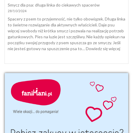
z
i
Smycz dla psa: długa linka do ciekawych spacerów
nią
suplementacja
28/10/2024
pogodzić
psa
i
Spacery z psem to przyjemność, nie tylko obowiązek. Długa linka
kota
to świetne rozwiązanie dla aktywnych właścicieli. Daje psu
jesienią
więcej swobody niż krótka smycz i pozwala na realizację potrzeb
i
gatunkowych. Pies na luzie jest szczęśliwy. Nie każdy opiekun na
zimą
początku swojej przygody z psem spuszcza go ze smyczy. Jeśli
:
nie jesteś gotowy na spuszczenie psa to…
Dowiedz się więcej
Smycz
dla
psa:
długa
linka
do
ciekaw
space