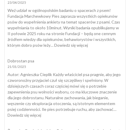
23/04/2025
psów
a
Weź udział w ogólnopolskim badaniu o spacerach z psem!
naturalny
Fundacja Marchewkowy Pies zaprasza wszystkich opiekunów
spacer
psów do wypełnienia ankiety na temat spacerów z psami. Czas
wypełniania to około 10minut. Wyniki badania opublikujemy w
II połowie 2025 roku na stronie Fundacji – będą one cennym
źródłem wiedzy dla opiekunów, behawiorystów i wszystkich,
:
którym dobro psów leży…
Dowiedz się więcej
Spacer
z
Dobrostan psa
psem
21/01/2025
–
badanie
​Autor: Agnieszka Cieplik Każdy właściciel psa pragnie, aby jego
ogólnopolskie
czworonożny przyjaciel czuł się szczęśliwy i spełniony. W
dzisiejszych czasach coraz częściej mówi się o potrzebie
zapewnienia psu wolności wyboru, co ma kluczowe znaczenie
dla jego dobrostanu. Naturalne zachowania, jak bieganie,
węszenie czy eksploracja otoczenia, są istotnym elementem
psiej codzienności. Ile pies potrzebuje ruchu, aby zachować…
:
Dowiedz się więcej
Dobrostan
psa