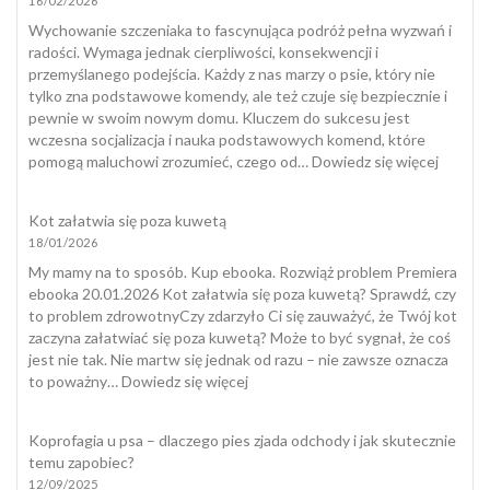
16/02/2026
u
psa?
Wychowanie szczeniaka to fascynująca podróż pełna wyzwań i
radości. Wymaga jednak cierpliwości, konsekwencji i
przemyślanego podejścia. Każdy z nas marzy o psie, który nie
tylko zna podstawowe komendy, ale też czuje się bezpiecznie i
pewnie w swoim nowym domu. Kluczem do sukcesu jest
wczesna socjalizacja i nauka podstawowych komend, które
:
pomogą maluchowi zrozumieć, czego od…
Dowiedz się więcej
Wycho
Szczeni
Kot załatwia się poza kuwetą
18/01/2026
My mamy na to sposób. Kup ebooka. Rozwiąż problem Premiera
ebooka 20.01.2026 Kot załatwia się poza kuwetą? Sprawdź, czy
to problem zdrowotnyCzy zdarzyło Ci się zauważyć, że Twój kot
zaczyna załatwiać się poza kuwetą? Może to być sygnał, że coś
jest nie tak. Nie martw się jednak od razu – nie zawsze oznacza
:
to poważny…
Dowiedz się więcej
Kot
załatwia
Koprofagia u psa – dlaczego pies zjada odchody i jak skutecznie
się
temu zapobiec?
poza
12/09/2025
kuwetą