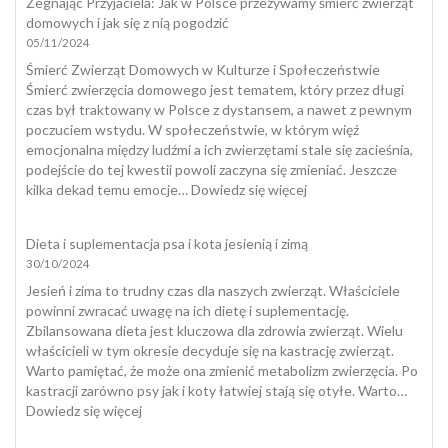
Żegnając Przyjaciela: Jak w Polsce przeżywamy śmierć zwierząt
domowych i jak się z nią pogodzić
05/11/2024
Śmierć Zwierząt Domowych w Kulturze i Społeczeństwie
Śmierć zwierzęcia domowego jest tematem, który przez długi
czas był traktowany w Polsce z dystansem, a nawet z pewnym
poczuciem wstydu. W społeczeństwie, w którym więź
emocjonalna między ludźmi a ich zwierzętami stale się zacieśnia,
podejście do tej kwestii powoli zaczyna się zmieniać. Jeszcze
:
kilka dekad temu emocje…
Dowiedz się więcej
Żegnając
Przyjaciela:
Dieta i suplementacja psa i kota jesienią i zimą
Jak
30/10/2024
w
Polsce
Jesień i zima to trudny czas dla naszych zwierząt. Właściciele
przeżywamy
powinni zwracać uwagę na ich dietę i suplementację.
śmierć
Zbilansowana dieta jest kluczowa dla zdrowia zwierząt. Wielu
zwierząt
właścicieli w tym okresie decyduje się na kastrację zwierząt.
domowych
Warto pamiętać, że może ona zmienić metabolizm zwierzęcia. Po
i
kastracji zarówno psy jak i koty łatwiej stają się otyłe. Warto…
jak
:
Dowiedz się więcej
się
Dieta