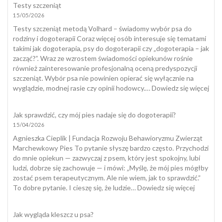
Testy szczeniąt
suki
15/05/2026
Testy szczeniąt metodą Volhard – świadomy wybór psa do
rodziny i dogoterapii Coraz więcej osób interesuje się tematami
takimi jak dogoterapia, psy do dogoterapii czy „dogoterapia – jak
zacząć?”. Wraz ze wzrostem świadomości opiekunów rośnie
również zainteresowanie profesjonalną oceną predyspozycji
szczeniąt. Wybór psa nie powinien opierać się wyłącznie na
:
wyglądzie, modnej rasie czy opinii hodowcy.…
Dowiedz się więcej
Tes
szcz
Jak sprawdzić, czy mój pies nadaje się do dogoterapii?
15/04/2026
Agnieszka Cieplik | Fundacja Rozwoju Behawioryzmu Zwierząt
Marchewkowy Pies To pytanie słyszę bardzo często. Przychodzi
do mnie opiekun — zazwyczaj z psem, który jest spokojny, lubi
ludzi, dobrze się zachowuje — i mówi: „Myślę, że mój pies mógłby
zostać psem terapeutycznym. Ale nie wiem, jak to sprawdzić.”
:
To dobre pytanie. I cieszę się, że ludzie…
Dowiedz się więcej
Jak
sprawdzi
Jak wygląda kleszcz u psa?
czy