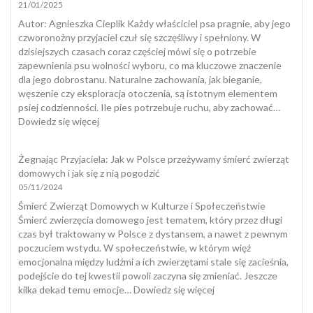
21/01/2025
–
badanie
​Autor: Agnieszka Cieplik Każdy właściciel psa pragnie, aby jego
ogólnopolskie
czworonożny przyjaciel czuł się szczęśliwy i spełniony. W
dzisiejszych czasach coraz częściej mówi się o potrzebie
zapewnienia psu wolności wyboru, co ma kluczowe znaczenie
dla jego dobrostanu. Naturalne zachowania, jak bieganie,
węszenie czy eksploracja otoczenia, są istotnym elementem
psiej codzienności. Ile pies potrzebuje ruchu, aby zachować…
:
Dowiedz się więcej
Dobrostan
psa
Żegnając Przyjaciela: Jak w Polsce przeżywamy śmierć zwierząt
domowych i jak się z nią pogodzić
05/11/2024
Śmierć Zwierząt Domowych w Kulturze i Społeczeństwie
Śmierć zwierzęcia domowego jest tematem, który przez długi
czas był traktowany w Polsce z dystansem, a nawet z pewnym
poczuciem wstydu. W społeczeństwie, w którym więź
emocjonalna między ludźmi a ich zwierzętami stale się zacieśnia,
podejście do tej kwestii powoli zaczyna się zmieniać. Jeszcze
:
kilka dekad temu emocje…
Dowiedz się więcej
Żegnając