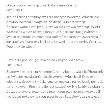
Przyjaciela:
Dieta i suplementacja psa i kota jesienią i zimą
Jak
30/10/2024
w
Polsce
Jesień i zima to trudny czas dla naszych zwierząt. Właściciele
przeżywamy
powinni zwracać uwagę na ich dietę i suplementację.
śmierć
Zbilansowana dieta jest kluczowa dla zdrowia zwierząt. Wielu
zwierząt
właścicieli w tym okresie decyduje się na kastrację zwierząt.
domowych
Warto pamiętać, że może ona zmienić metabolizm zwierzęcia. Po
i
kastracji zarówno psy jak i koty łatwiej stają się otyłe. Warto…
jak
:
Dowiedz się więcej
się
Dieta
z
i
Smycz dla psa: długa linka do ciekawych spacerów
nią
suplementacja
28/10/2024
pogodzić
psa
i
Spacery z psem to przyjemność, nie tylko obowiązek. Długa linka
kota
to świetne rozwiązanie dla aktywnych właścicieli. Daje psu
jesienią
więcej swobody niż krótka smycz i pozwala na realizację potrzeb
i
gatunkowych. Pies na luzie jest szczęśliwy. Nie każdy opiekun na
zimą
początku swojej przygody z psem spuszcza go ze smyczy. Jeśli
:
nie jesteś gotowy na spuszczenie psa to…
Dowiedz się więcej
Smycz
dla
psa: