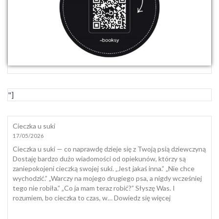
"]
Cieczka u suki
17/05/2026
Cieczka u suki — co naprawdę dzieje się z Twoją psią dziewczyną
Dostaję bardzo dużo wiadomości od opiekunów, którzy są
zaniepokojeni cieczką swojej suki. „Jest jakaś inna.” „Nie chce
wychodzić.” „Warczy na mojego drugiego psa, a nigdy wcześniej
tego nie robiła.” „Co ja mam teraz robić?” Słyszę Was. I
:
rozumiem, bo cieczka to czas, w…
Dowiedz się więcej
Cieczka
u