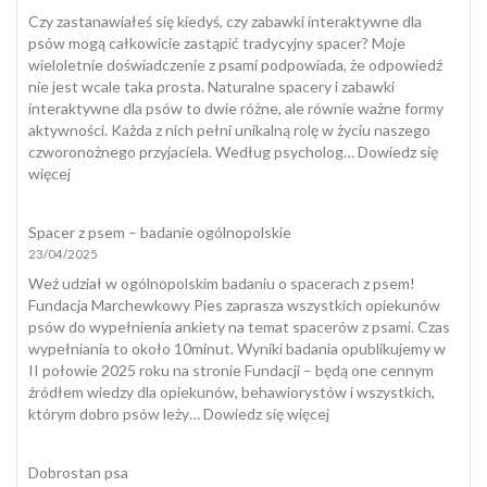
dlaczego
Czy zastanawiałeś się kiedyś, czy zabawki interaktywne dla
pies
psów mogą całkowicie zastąpić tradycyjny spacer? Moje
zjada
wieloletnie doświadczenie z psami podpowiada, że odpowiedź
odchody
nie jest wcale taka prosta. Naturalne spacery i zabawki
i
interaktywne dla psów to dwie różne, ale równie ważne formy
jak
aktywności. Każda z nich pełni unikalną rolę w życiu naszego
skutecznie
czworonożnego przyjaciela. Według psycholog…
Dowiedz się
temu
:
więcej
zapobiec?
Zabawki
interaktywne
Spacer z psem – badanie ogólnopolskie
dla
23/04/2025
psów
a
Weź udział w ogólnopolskim badaniu o spacerach z psem!
naturalny
Fundacja Marchewkowy Pies zaprasza wszystkich opiekunów
spacer
psów do wypełnienia ankiety na temat spacerów z psami. Czas
wypełniania to około 10minut. Wyniki badania opublikujemy w
II połowie 2025 roku na stronie Fundacji – będą one cennym
źródłem wiedzy dla opiekunów, behawiorystów i wszystkich,
:
którym dobro psów leży…
Dowiedz się więcej
Spacer
z
Dobrostan psa
psem