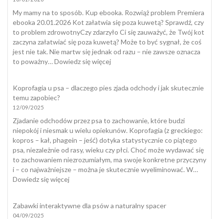
My mamy na to sposób. Kup ebooka. Rozwiąż problem Premiera
ebooka 20.01.2026 Kot załatwia się poza kuwetą? Sprawdź, czy
to problem zdrowotnyCzy zdarzyło Ci się zauważyć, że Twój kot
zaczyna załatwiać się poza kuwetą? Może to być sygnał, że coś
jest nie tak. Nie martw się jednak od razu – nie zawsze oznacza
:
to poważny…
Dowiedz się więcej
Kot
załatwia
Koprofagia u psa – dlaczego pies zjada odchody i jak skutecznie
się
temu zapobiec?
poza
12/09/2025
kuwetą
Zjadanie odchodów przez psa to zachowanie, które budzi
niepokój i niesmak u wielu opiekunów. Koprofagia (z greckiego:
kopros – kał, phagein – jeść) dotyka statystycznie co piątego
psa, niezależnie od rasy, wieku czy płci. Choć może wydawać się
to zachowaniem niezrozumiałym, ma swoje konkretne przyczyny
i – co najważniejsze – można je skutecznie wyeliminować. W…
:
Dowiedz się więcej
Koprofagia
u
Zabawki interaktywne dla psów a naturalny spacer
psa
04/09/2025
–