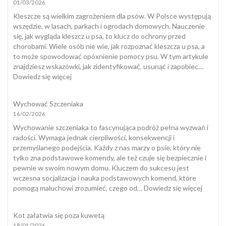
01/03/2026
mój
pies
Kleszcze są wielkim zagrożeniem dla psów. W Polsce występują
nadaje
wszędzie, w lasach, parkach i ogrodach domowych. Nauczenie
się
się, jak wygląda kleszcz u psa, to klucz do ochrony przed
do
chorobami. Wiele osób nie wie, jak rozpoznać kleszcza u psa, a
dogotera
to może spowodować opóxnienie pomocy psu. W tym artykule
znajdziesz wskazówki, jak zidentyfikować, usunąć i zapobiec…
:
Dowiedz się więcej
Jak
wygląda
Wychować Szczeniaka
kleszcz
16/02/2026
u
psa?
Wychowanie szczeniaka to fascynująca podróż pełna wyzwań i
radości. Wymaga jednak cierpliwości, konsekwencji i
przemyślanego podejścia. Każdy z nas marzy o psie, który nie
tylko zna podstawowe komendy, ale też czuje się bezpiecznie i
pewnie w swoim nowym domu. Kluczem do sukcesu jest
wczesna socjalizacja i nauka podstawowych komend, które
:
pomogą maluchowi zrozumieć, czego od…
Dowiedz się więcej
Wycho
Szczeni
Kot załatwia się poza kuwetą
18/01/2026