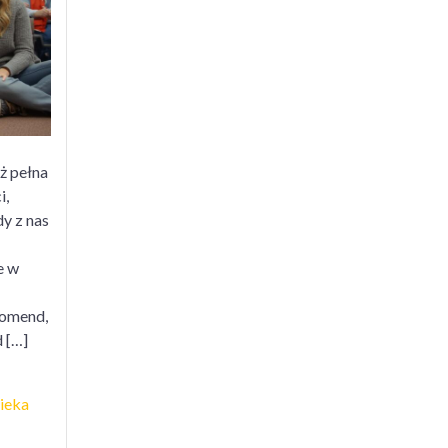
ż pełna
i,
y z nas
e w
komend,
 […]
ieka