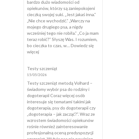
bardzo dużo wiadomości od
opiekunów, którzy są zaniepokojeni
cieczką swojej suki. „Jest jakaś inna.”
„Nie chce wychodzić.” „Warczy na
mojego drugiego psa, a nigdy
wcześniej tego nie robiła.” „Co ja mam
teraz robić?” Słyszę Was. I rozumiem,
bo cieczka to czas, w…
Dowiedz się
:
więcej
Cieczka
u
Testy szczeniąt
suki
15/05/2026
Testy szczeniąt metodą Volhard –
świadomy wybór psa do rodziny i
dogoterapii Coraz więcej osób
interesuje się tematami takimi jak
dogoterapia, psy do dogoterapii czy
„dogoterapia – jak zacząć?”. Wraz ze
wzrostem świadomości opiekunów
rośnie również zainteresowanie
profesjonalną oceną predyspozycji
szczeniąt. Wybór psa nie powinien