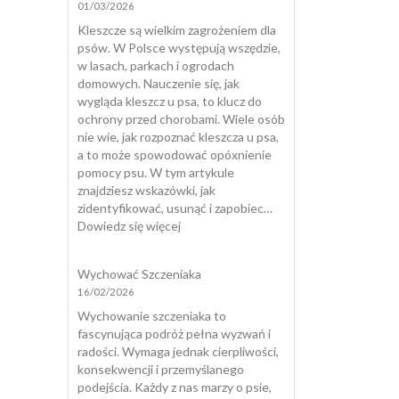
01/03/2026
mój
pies
Kleszcze są wielkim zagrożeniem dla
nadaje
psów. W Polsce występują wszędzie,
się
w lasach, parkach i ogrodach
do
domowych. Nauczenie się, jak
dogoterapii?
wygląda kleszcz u psa, to klucz do
ochrony przed chorobami. Wiele osób
nie wie, jak rozpoznać kleszcza u psa,
a to może spowodować opóxnienie
pomocy psu. W tym artykule
znajdziesz wskazówki, jak
zidentyfikować, usunąć i zapobiec…
:
Dowiedz się więcej
Jak
wygląda
Wychować Szczeniaka
kleszcz
16/02/2026
u
psa?
Wychowanie szczeniaka to
fascynująca podróż pełna wyzwań i
radości. Wymaga jednak cierpliwości,
konsekwencji i przemyślanego
podejścia. Każdy z nas marzy o psie,