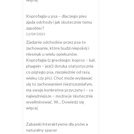
Kot
załatwia
Koprofagia u psa – dlaczego pies
się
zjada odchody i jak skutecznie temu
poza
zapobiec?
kuwetą
12/09/2025
Zjadanie odchodów przez psa to
zachowanie, które budzi niepokój i
niesmak u wielu opiekunów.
Koprofagia (z greckiego: kopros – kał,
phagein – jeść) dotyka statystycznie
co piątego psa, niezależnie od rasy,
wieku czy płci. Choć może wydawać
się to zachowaniem niezrozumiałym,
ma swoje konkretne przyczyny i – co
najważniejsze – można je skutecznie
wyeliminować. W…
Dowiedz się
:
więcej
Koprofagia
u
Zabawki interaktywne dla psów a
psa
naturalny spacer
–