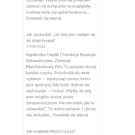
opierać się wyłącznie na wyglądzie,
modnej rasie czy opinii hodowcy.…
:
Dowiedz się więcej
Testy
szczeniąt
Jak sprawdzić, czy mój pies nadaje się
do dogoterapii?
15/04/2026
Agnieszka Cieplik | Fundacja Rozwoju
Behawioryzmu Zwierząt
Marchewkowy Pies To pytanie słyszę
bardzo często. Przychodzi do mnie
opiekun — zazwyczaj z psem, który
jest spokojny, lubi ludzi, dobrze się
zachowuje — i mówi: „Myślę, że mój
pies mógłby zostać psem
terapeutycznym. Ale nie wiem, jak to
sprawdzić.” To dobre pytanie. I cieszę
:
się, że ludzie…
Dowiedz się więcej
Jak
sprawdzić,
Jak wygląda kleszcz u psa?
czy