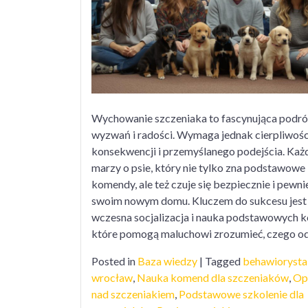
Wychowanie szczeniaka to fascynująca podró
wyzwań i radości. Wymaga jednak cierpliwośc
konsekwencji i przemyślanego podejścia. Każd
marzy o psie, który nie tylko zna podstawowe
komendy, ale też czuje się bezpiecznie i pewni
swoim nowym domu. Kluczem do sukcesu jest
wczesna socjalizacja i nauka podstawowych 
które pomogą maluchowi zrozumieć, czego od
Posted in
Baza wiedzy
|
Tagged
behawiorysta
wrocław
,
Nauka komend dla szczeniaków
,
Op
nad szczeniakiem
,
Podstawowe szkolenie dla