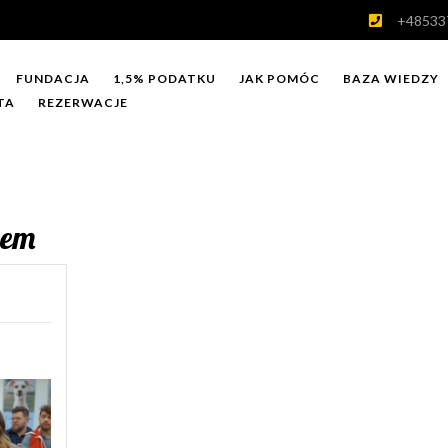
+48533
FUNDACJA
1,5% PODATKU
JAK POMÓC
BAZA WIEDZY
TA
REZERWACJE
iem
on
Wychować
zczeniaka