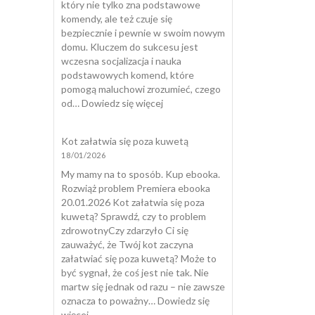
który nie tylko zna podstawowe
komendy, ale też czuje się
bezpiecznie i pewnie w swoim nowym
domu. Kluczem do sukcesu jest
wczesna socjalizacja i nauka
podstawowych komend, które
pomogą maluchowi zrozumieć, czego
:
od…
Dowiedz się więcej
Wychować
Szczeniaka
Kot załatwia się poza kuwetą
18/01/2026
My mamy na to sposób. Kup ebooka.
Rozwiąż problem Premiera ebooka
20.01.2026 Kot załatwia się poza
kuwetą? Sprawdź, czy to problem
zdrowotnyCzy zdarzyło Ci się
zauważyć, że Twój kot zaczyna
załatwiać się poza kuwetą? Może to
być sygnał, że coś jest nie tak. Nie
martw się jednak od razu – nie zawsze
oznacza to poważny…
Dowiedz się
:
więcej