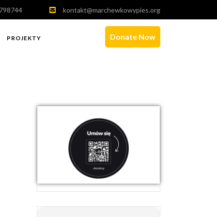
798744
kontakt@marchewkowypies.org
Donate Now
PROJEKTY