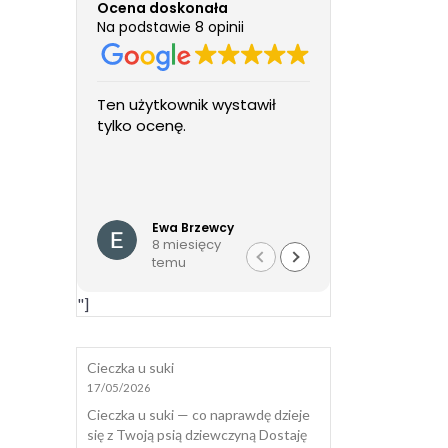
Ocena doskonała
Na podstawie 8 opinii
Ten użytkownik wystawił
Cudowne Pani
tylko ocenę.
fundacji i pa
wolontariuszk
cudowny, zac
wspaniale w 
Czytaj więcej
wszystkie fo
Ewa Brzewcy
Daria
załatwione p
8 miesięcy
8 mies
od a do z. Nie
temu
temu
zostawiona 
tylko mam ws
"]
Agnieszce. P
całego serc
Cieczka u suki
17/05/2026
Cieczka u suki — co naprawdę dzieje
się z Twoją psią dziewczyną Dostaję