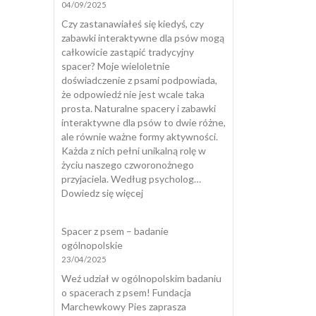
04/09/2025
dlaczego
pies
Czy zastanawiałeś się kiedyś, czy
zjada
zabawki interaktywne dla psów mogą
odchody
całkowicie zastąpić tradycyjny
i
spacer? Moje wieloletnie
jak
doświadczenie z psami podpowiada,
skutecznie
że odpowiedź nie jest wcale taka
temu
prosta. Naturalne spacery i zabawki
zapobiec?
interaktywne dla psów to dwie różne,
ale równie ważne formy aktywności.
Każda z nich pełni unikalną rolę w
życiu naszego czworonożnego
przyjaciela. Według psycholog…
:
Dowiedz się więcej
Zabawki
interaktywne
Spacer z psem – badanie
dla
ogólnopolskie
psów
23/04/2025
a
naturalny
Weź udział w ogólnopolskim badaniu
spacer
o spacerach z psem! Fundacja
Marchewkowy Pies zaprasza