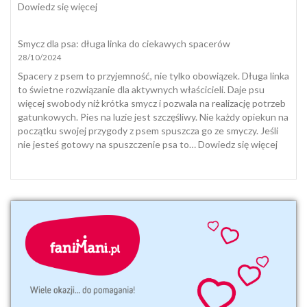
jak
:
Dowiedz się więcej
się
Dieta
z
i
Smycz dla psa: długa linka do ciekawych spacerów
nią
suplementacja
28/10/2024
pogodzić
psa
i
Spacery z psem to przyjemność, nie tylko obowiązek. Długa linka
kota
to świetne rozwiązanie dla aktywnych właścicieli. Daje psu
jesienią
więcej swobody niż krótka smycz i pozwala na realizację potrzeb
i
gatunkowych. Pies na luzie jest szczęśliwy. Nie każdy opiekun na
zimą
początku swojej przygody z psem spuszcza go ze smyczy. Jeśli
:
nie jesteś gotowy na spuszczenie psa to…
Dowiedz się więcej
Smycz
dla
psa:
długa
linka
do
ciekaw
space