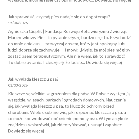
Tes
szcz
Jak sprawdzić, czy mój pies nadaje się do dogoterapii?
15/04/2026
Agnieszka Cieplik | Fundacja Rozwoju Behawioryzmu Zwierząt
Marchewkowy Pies To pytanie słyszę bardzo często. Przychodzi
do mnie opiekun — zazwyczaj z psem, który jest spokojny, lubi
ludzi, dobrze się zachowuje — i mówi: „Myślę, że mój pies mógłby
zostać psem terapeutycznym. Ale nie wiem, jak to sprawdzić.”
:
To dobre pytanie. I cieszę się, że ludzie…
Dowiedz się więcej
Jak
sprawdzi
Jak wygląda kleszcz u psa?
czy
01/03/2026
mój
pies
Kleszcze są wielkim zagrożeniem dla psów. W Polsce występują
nadaje
wszędzie, w lasach, parkach i ogrodach domowych. Nauczenie
się
się, jak wygląda kleszcz u psa, to klucz do ochrony przed
do
chorobami. Wiele osób nie wie, jak rozpoznać kleszcza u psa, a
dogotera
to może spowodować opóxnienie pomocy psu. W tym artykule
znajdziesz wskazówki, jak zidentyfikować, usunąć i zapobiec…
:
Dowiedz się więcej
Jak