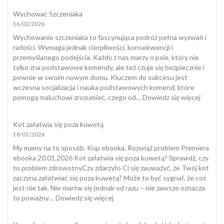
wygląda
Wychować Szczeniaka
kleszcz
16/02/2026
u
psa?
Wychowanie szczeniaka to fascynująca podróż pełna wyzwań i
radości. Wymaga jednak cierpliwości, konsekwencji i
przemyślanego podejścia. Każdy z nas marzy o psie, który nie
tylko zna podstawowe komendy, ale też czuje się bezpiecznie i
pewnie w swoim nowym domu. Kluczem do sukcesu jest
wczesna socjalizacja i nauka podstawowych komend, które
:
pomogą maluchowi zrozumieć, czego od…
Dowiedz się więcej
Wycho
Szczeni
Kot załatwia się poza kuwetą
18/01/2026
My mamy na to sposób. Kup ebooka. Rozwiąż problem Premiera
ebooka 20.01.2026 Kot załatwia się poza kuwetą? Sprawdź, czy
to problem zdrowotnyCzy zdarzyło Ci się zauważyć, że Twój kot
zaczyna załatwiać się poza kuwetą? Może to być sygnał, że coś
jest nie tak. Nie martw się jednak od razu – nie zawsze oznacza
:
to poważny…
Dowiedz się więcej
Kot
załatwia