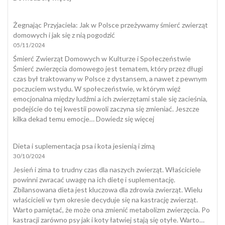
Dobrostan
psa
Żegnając Przyjaciela: Jak w Polsce przeżywamy śmierć zwierząt
domowych i jak się z nią pogodzić
05/11/2024
Śmierć Zwierząt Domowych w Kulturze i Społeczeństwie
Śmierć zwierzęcia domowego jest tematem, który przez długi
czas był traktowany w Polsce z dystansem, a nawet z pewnym
poczuciem wstydu. W społeczeństwie, w którym więź
emocjonalna między ludźmi a ich zwierzętami stale się zacieśnia,
podejście do tej kwestii powoli zaczyna się zmieniać. Jeszcze
:
kilka dekad temu emocje…
Dowiedz się więcej
Żegnając
Przyjaciela:
Dieta i suplementacja psa i kota jesienią i zimą
Jak
30/10/2024
w
Polsce
Jesień i zima to trudny czas dla naszych zwierząt. Właściciele
przeżywamy
powinni zwracać uwagę na ich dietę i suplementację.
śmierć
Zbilansowana dieta jest kluczowa dla zdrowia zwierząt. Wielu
zwierząt
właścicieli w tym okresie decyduje się na kastrację zwierząt.
domowych
Warto pamiętać, że może ona zmienić metabolizm zwierzęcia. Po
i
kastracji zarówno psy jak i koty łatwiej stają się otyłe. Warto…