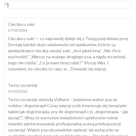
"]
Cieczka u suki
17/05/2026
Cieczka u suki — co naprawdę dzieje się z Twoją psią dziewczyną
Dostaję bardzo dużo wiadomości od opiekunów, którzy są
zaniepokojeni cieczką swojej suki. „Jest jakaś inna.” „Nie chce
wychodzić.” „Warczy na mojego drugiego psa, a nigdy wcześniej
tego nie robiła.” „Co ja mam teraz robić?” Słyszę Was. I
:
rozumiem, bo cieczka to czas, w…
Dowiedz się więcej
Cieczka
u
Testy szczeniąt
suki
15/05/2026
Testy szczeniąt metodą Volhard – świadomy wybór psa do
rodziny i dogoterapii Coraz więcej osób interesuje się tematami
takimi jak dogoterapia, psy do dogoterapii czy „dogoterapia – jak
zacząć?”. Wraz ze wzrostem świadomości opiekunów rośnie
również zainteresowanie profesjonalną oceną predyspozycji
szczeniąt. Wybór psa nie powinien opierać się wyłącznie na
:
wyglądzie, modnej rasie czy opinii hodowcy.…
Dowiedz się więcej