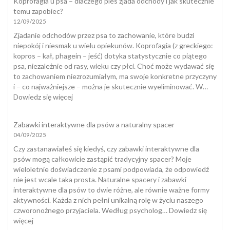
Koprofagia u psa – dlaczego pies zjada odchody i jak skutecznie
się
temu zapobiec?
poza
12/09/2025
kuwetą
Zjadanie odchodów przez psa to zachowanie, które budzi
niepokój i niesmak u wielu opiekunów. Koprofagia (z greckiego:
kopros – kał, phagein – jeść) dotyka statystycznie co piątego
psa, niezależnie od rasy, wieku czy płci. Choć może wydawać się
to zachowaniem niezrozumiałym, ma swoje konkretne przyczyny
i – co najważniejsze – można je skutecznie wyeliminować. W…
:
Dowiedz się więcej
Koprofagia
u
Zabawki interaktywne dla psów a naturalny spacer
psa
04/09/2025
–
dlaczego
Czy zastanawiałeś się kiedyś, czy zabawki interaktywne dla
pies
psów mogą całkowicie zastąpić tradycyjny spacer? Moje
zjada
wieloletnie doświadczenie z psami podpowiada, że odpowiedź
odchody
nie jest wcale taka prosta. Naturalne spacery i zabawki
i
interaktywne dla psów to dwie różne, ale równie ważne formy
jak
aktywności. Każda z nich pełni unikalną rolę w życiu naszego
skutecznie
czworonożnego przyjaciela. Według psycholog…
Dowiedz się
temu
:
więcej
zapobiec?