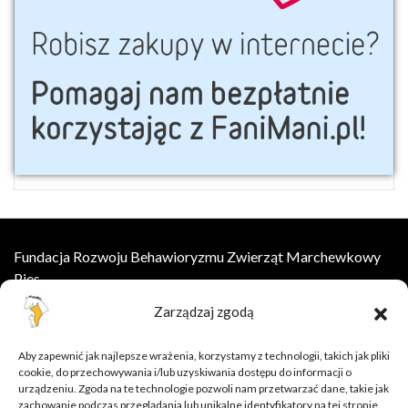
Fundacja Rozwoju Behawioryzmu Zwierząt Marchewkowy
Pies
Zarządzaj zgodą
ul.Wesoła 8, 55-002 Łany
kontakt@marchewkowypies.org
Aby zapewnić jak najlepsze wrażenia, korzystamy z technologii, takich jak pliki
cookie, do przechowywania i/lub uzyskiwania dostępu do informacji o
Szkolenia online
urządzeniu. Zgoda na te technologie pozwoli nam przetwarzać dane, takie jak
zachowanie podczas przeglądania lub unikalne identyfikatory na tej stronie.