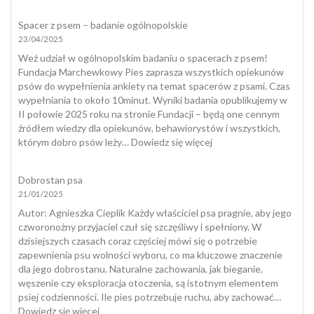
Zabawki
interaktywne
Spacer z psem – badanie ogólnopolskie
dla
23/04/2025
psów
a
Weź udział w ogólnopolskim badaniu o spacerach z psem!
naturalny
Fundacja Marchewkowy Pies zaprasza wszystkich opiekunów
spacer
psów do wypełnienia ankiety na temat spacerów z psami. Czas
wypełniania to około 10minut. Wyniki badania opublikujemy w
II połowie 2025 roku na stronie Fundacji – będą one cennym
źródłem wiedzy dla opiekunów, behawiorystów i wszystkich,
:
którym dobro psów leży…
Dowiedz się więcej
Spacer
z
Dobrostan psa
psem
21/01/2025
–
badanie
​Autor: Agnieszka Cieplik Każdy właściciel psa pragnie, aby jego
ogólnopolskie
czworonożny przyjaciel czuł się szczęśliwy i spełniony. W
dzisiejszych czasach coraz częściej mówi się o potrzebie
zapewnienia psu wolności wyboru, co ma kluczowe znaczenie
dla jego dobrostanu. Naturalne zachowania, jak bieganie,
węszenie czy eksploracja otoczenia, są istotnym elementem
psiej codzienności. Ile pies potrzebuje ruchu, aby zachować…
:
Dowiedz się więcej