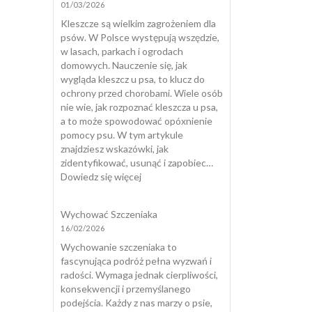
01/03/2026
mój
pies
Kleszcze są wielkim zagrożeniem dla
nadaje
psów. W Polsce występują wszędzie,
się
w lasach, parkach i ogrodach
do
domowych. Nauczenie się, jak
dogoterapii?
wygląda kleszcz u psa, to klucz do
ochrony przed chorobami. Wiele osób
nie wie, jak rozpoznać kleszcza u psa,
a to może spowodować opóxnienie
pomocy psu. W tym artykule
znajdziesz wskazówki, jak
zidentyfikować, usunąć i zapobiec…
:
Dowiedz się więcej
Jak
wygląda
Wychować Szczeniaka
kleszcz
16/02/2026
u
psa?
Wychowanie szczeniaka to
fascynująca podróż pełna wyzwań i
radości. Wymaga jednak cierpliwości,
konsekwencji i przemyślanego
podejścia. Każdy z nas marzy o psie,