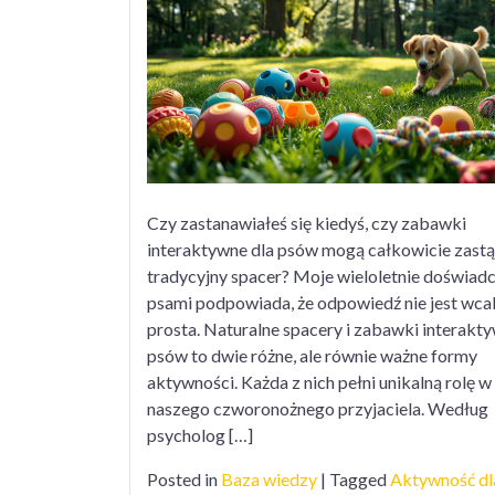
a
n
s
Czy zastanawiałeś się kiedyś, czy zabawki
interaktywne dla psów mogą całkowicie zastą
tradycyjny spacer? Moje wieloletnie doświadc
psami podpowiada, że odpowiedź nie jest wca
prosta. Naturalne spacery i zabawki interakty
psów to dwie różne, ale równie ważne formy
aktywności. Każda z nich pełni unikalną rolę w
naszego czworonożnego przyjaciela. Według
psycholog […]
Posted in
Baza wiedzy
|
Tagged
Aktywność dl