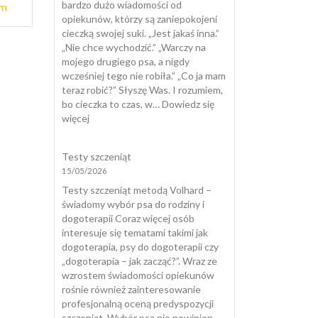
bardzo dużo wiadomości od
em
opiekunów, którzy są zaniepokojeni
cieczką swojej suki. „Jest jakaś inna.”
„Nie chce wychodzić.” „Warczy na
mojego drugiego psa, a nigdy
wcześniej tego nie robiła.” „Co ja mam
teraz robić?” Słyszę Was. I rozumiem,
bo cieczka to czas, w…
Dowiedz się
:
więcej
Cieczka
u
Testy szczeniąt
suki
15/05/2026
Testy szczeniąt metodą Volhard –
świadomy wybór psa do rodziny i
dogoterapii Coraz więcej osób
interesuje się tematami takimi jak
dogoterapia, psy do dogoterapii czy
„dogoterapia – jak zacząć?”. Wraz ze
wzrostem świadomości opiekunów
rośnie również zainteresowanie
profesjonalną oceną predyspozycji
szczeniąt. Wybór psa nie powinien