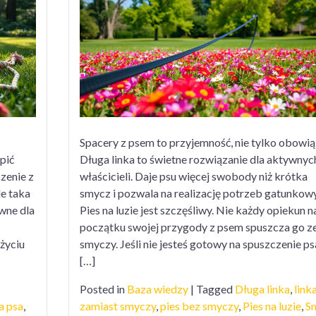
psów
dłu
link
aturalny
do
pacer
cie
spa
Spacery z psem to przyjemność, nie tylko obowią
pić
Długa linka to świetne rozwiązanie dla aktywnyc
zenie z
właścicieli. Daje psu więcej swobody niż krótka
le taka
smycz i pozwala na realizację potrzeb gatunkow
wne dla
Pies na luzie jest szczęśliwy. Nie każdy opiekun n
początku swojej przygody z psem spuszcza go z
 życiu
smyczy. Jeśli nie jesteś gotowy na spuszczenie ps
[…]
Posted in
Baza wiedzy
|
Tagged
Długa linka
,
link
a psa
,
zamiast smyczy
,
pies bez smyczy
,
Pies na luzie
,
S