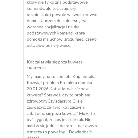
który nie tylko zna podstawowe
komendy, ale też czuje się
bezpiecznie i pewnie w swoim nowym
domu. Kluczem do sukcesu jest
wczesna socjalizacja i nauka
podstawowych komend, które
pomogą maluchowi zrozumieć, czego
:
od…
Dowiedz się więcej
Wychować
Szczeniaka
Kot załatwia się poza kuwetą
18/01/2026
My mamy na to sposób. Kup ebooka.
Rozwiąż problem Premiera ebooka
20.01.2026 Kot załatwia się poza
kuwetą? Sprawdź, czy to problem
zdrowotnyCzy zdarzyło Ci się
zauważyć, że Twój kot zaczyna
załatwiać się poza kuwetą? Może to
być sygnał, że coś jest nie tak. Nie
martw się jednak od razu – nie zawsze
oznacza to poważny…
Dowiedz się
:
więcej