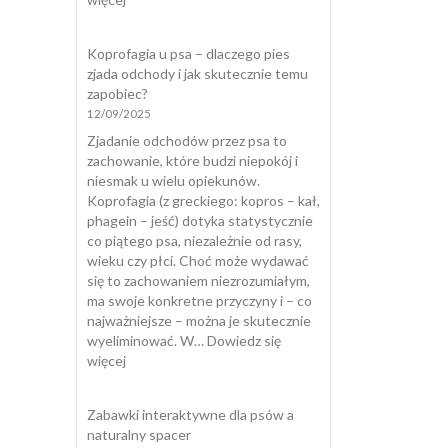
Kot
załatwia
Koprofagia u psa – dlaczego pies
się
zjada odchody i jak skutecznie temu
poza
zapobiec?
kuwetą
12/09/2025
Zjadanie odchodów przez psa to
zachowanie, które budzi niepokój i
niesmak u wielu opiekunów.
Koprofagia (z greckiego: kopros – kał,
phagein – jeść) dotyka statystycznie
co piątego psa, niezależnie od rasy,
wieku czy płci. Choć może wydawać
się to zachowaniem niezrozumiałym,
ma swoje konkretne przyczyny i – co
najważniejsze – można je skutecznie
wyeliminować. W…
Dowiedz się
:
więcej
Koprofagia
u
Zabawki interaktywne dla psów a
psa
naturalny spacer
–