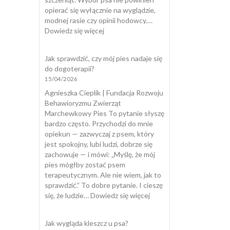
opierać się wyłącznie na wyglądzie,
modnej rasie czy opinii hodowcy.…
:
Dowiedz się więcej
Testy
szczeniąt
Jak sprawdzić, czy mój pies nadaje się
do dogoterapii?
15/04/2026
Agnieszka Cieplik | Fundacja Rozwoju
Behawioryzmu Zwierząt
Marchewkowy Pies To pytanie słyszę
bardzo często. Przychodzi do mnie
opiekun — zazwyczaj z psem, który
jest spokojny, lubi ludzi, dobrze się
zachowuje — i mówi: „Myślę, że mój
pies mógłby zostać psem
terapeutycznym. Ale nie wiem, jak to
sprawdzić.” To dobre pytanie. I cieszę
:
się, że ludzie…
Dowiedz się więcej
Jak
sprawdzić,
Jak wygląda kleszcz u psa?
czy