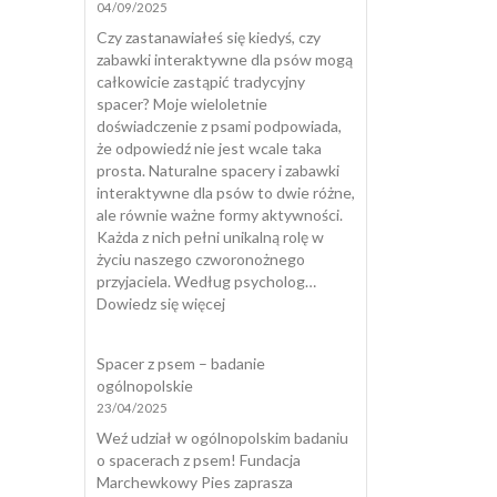
04/09/2025
dlaczego
pies
Czy zastanawiałeś się kiedyś, czy
zjada
zabawki interaktywne dla psów mogą
odchody
całkowicie zastąpić tradycyjny
i
spacer? Moje wieloletnie
jak
doświadczenie z psami podpowiada,
skutecznie
że odpowiedź nie jest wcale taka
temu
prosta. Naturalne spacery i zabawki
zapobiec?
interaktywne dla psów to dwie różne,
ale równie ważne formy aktywności.
Każda z nich pełni unikalną rolę w
życiu naszego czworonożnego
przyjaciela. Według psycholog…
:
Dowiedz się więcej
Zabawki
interaktywne
Spacer z psem – badanie
dla
ogólnopolskie
psów
23/04/2025
a
naturalny
Weź udział w ogólnopolskim badaniu
spacer
o spacerach z psem! Fundacja
Marchewkowy Pies zaprasza