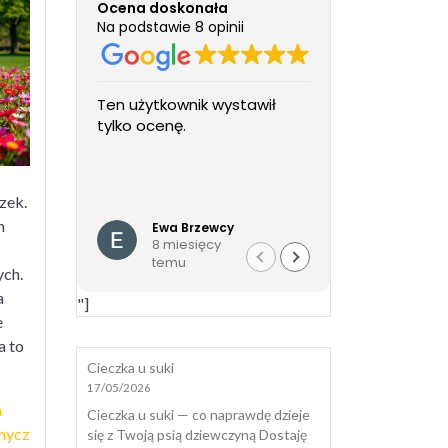
Ocena doskonała
ga
Na podstawie 8 opinii
a
kawych
Ten użytkownik wystawił
Cudowne Pani
cerów
tylko ocenę.
fundacji i pan
wolontariuszka
cudowny, zac
wspaniale w 
Czytaj więcej
zek.
wszystkie for
h
Ewa Brzewcy
Daria
załatwione pr
8 miesięcy
8 mies
od a do z. Nie
temu
temu
zostawiona s
ych.
tylko mam ws
a
"]
Agnieszce. P
e
całego serc
a to
Cieczka u suki
17/05/2026
a
Cieczka u suki — co naprawdę dzieje
mycz
się z Twoją psią dziewczyną Dostaję