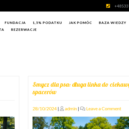
+48533
FUNDACJA
1,5% PODATKU
JAK POMÓC
BAZA WIEDZY
TA
REZERWACJE
Smycz dla psa: długa linka do ciekaw
spacerów
on
Posted
Posted
on
28/10/2024
|
admin
|
Leave a Comment
Zabawki
on
on
Smy
nteraktywne
dla
la
psa: