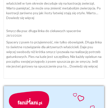
zwierząt
właścicieli w tym okresie decyduje się na kastrację zwierząt.
domowych
Warto pamiętać, że może ona zmienić metabolizm zwierzęcia. Po
i
kastracji zarówno psy jak i koty łatwiej stają się otyłe. Warto…
jak
:
Dowiedz się więcej
się
Dieta
z
i
Smycz dla psa: długa linka do ciekawych spacerów
nią
suplementacja
28/10/2024
pogodzić
psa
i
Spacery z psem to przyjemność, nie tylko obowiązek. Długa linka
kota
to świetne rozwiązanie dla aktywnych właścicieli. Daje psu
jesienią
więcej swobody niż krótka smycz i pozwala na realizację potrzeb
i
gatunkowych. Pies na luzie jest szczęśliwy. Nie każdy opiekun na
zimą
początku swojej przygody z psem spuszcza go ze smyczy. Jeśli
:
nie jesteś gotowy na spuszczenie psa to…
Dowiedz się więcej
Smycz
dla
psa:
długa
linka
do
ciekaw
space