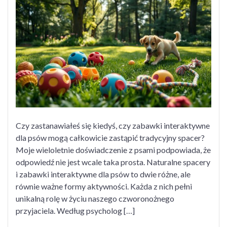
interaktywne
dla
psów
a
naturalny
spacer
Czy zastanawiałeś się kiedyś, czy zabawki interaktywne
dla psów mogą całkowicie zastąpić tradycyjny spacer?
Moje wieloletnie doświadczenie z psami podpowiada, że
odpowiedź nie jest wcale taka prosta. Naturalne spacery
i zabawki interaktywne dla psów to dwie różne, ale
równie ważne formy aktywności. Każda z nich pełni
unikalną rolę w życiu naszego czworonożnego
przyjaciela. Według psycholog […]