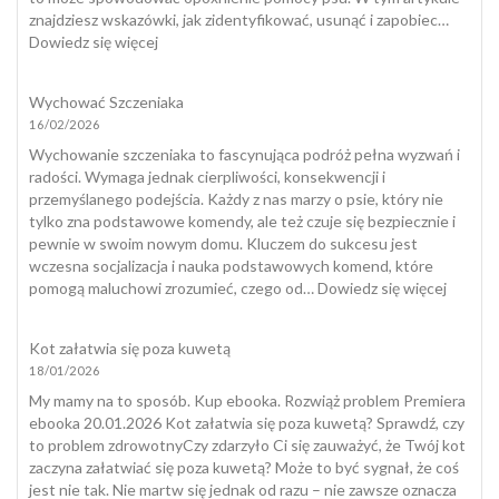
znajdziesz wskazówki, jak zidentyfikować, usunąć i zapobiec…
:
Dowiedz się więcej
Jak
wygląda
Wychować Szczeniaka
kleszcz
16/02/2026
u
psa?
Wychowanie szczeniaka to fascynująca podróż pełna wyzwań i
radości. Wymaga jednak cierpliwości, konsekwencji i
przemyślanego podejścia. Każdy z nas marzy o psie, który nie
tylko zna podstawowe komendy, ale też czuje się bezpiecznie i
pewnie w swoim nowym domu. Kluczem do sukcesu jest
wczesna socjalizacja i nauka podstawowych komend, które
:
pomogą maluchowi zrozumieć, czego od…
Dowiedz się więcej
Wycho
Szczeni
Kot załatwia się poza kuwetą
18/01/2026
My mamy na to sposób. Kup ebooka. Rozwiąż problem Premiera
ebooka 20.01.2026 Kot załatwia się poza kuwetą? Sprawdź, czy
to problem zdrowotnyCzy zdarzyło Ci się zauważyć, że Twój kot
zaczyna załatwiać się poza kuwetą? Może to być sygnał, że coś
jest nie tak. Nie martw się jednak od razu – nie zawsze oznacza