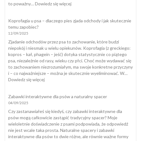
:
to poważny…
Dowiedz się więcej
Kot
załatwia
Koprofagia u psa – dlaczego pies zjada odchody i jak skutecznie
się
temu zapobiec?
poza
12/09/2025
kuwetą
Zjadanie odchodów przez psa to zachowanie, które budzi
niepokój i niesmak u wielu opiekunów. Koprofagia (z greckiego:
kopros – kał, phagein – jeść) dotyka statystycznie co piątego
psa, niezależnie od rasy, wieku czy płci. Choć może wydawać się
to zachowaniem niezrozumiałym, ma swoje konkretne przyczyny
i – co najważniejsze – można je skutecznie wyeliminować. W…
:
Dowiedz się więcej
Koprofagia
u
Zabawki interaktywne dla psów a naturalny spacer
psa
04/09/2025
–
dlaczego
Czy zastanawiałeś się kiedyś, czy zabawki interaktywne dla
pies
psów mogą całkowicie zastąpić tradycyjny spacer? Moje
zjada
wieloletnie doświadczenie z psami podpowiada, że odpowiedź
odchody
nie jest wcale taka prosta. Naturalne spacery i zabawki
i
interaktywne dla psów to dwie różne, ale równie ważne formy