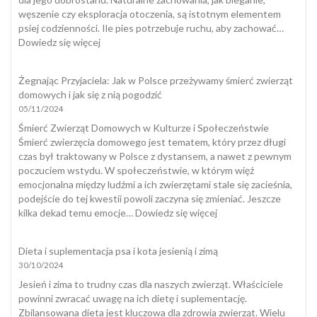
węszenie czy eksploracja otoczenia, są istotnym elementem
psiej codzienności. Ile pies potrzebuje ruchu, aby zachować…
:
Dowiedz się więcej
Dobrostan
psa
Żegnając Przyjaciela: Jak w Polsce przeżywamy śmierć zwierząt
domowych i jak się z nią pogodzić
05/11/2024
Śmierć Zwierząt Domowych w Kulturze i Społeczeństwie
Śmierć zwierzęcia domowego jest tematem, który przez długi
czas był traktowany w Polsce z dystansem, a nawet z pewnym
poczuciem wstydu. W społeczeństwie, w którym więź
emocjonalna między ludźmi a ich zwierzętami stale się zacieśnia,
podejście do tej kwestii powoli zaczyna się zmieniać. Jeszcze
:
kilka dekad temu emocje…
Dowiedz się więcej
Żegnając
Przyjaciela:
Dieta i suplementacja psa i kota jesienią i zimą
Jak
30/10/2024
w
Polsce
Jesień i zima to trudny czas dla naszych zwierząt. Właściciele
przeżywamy
powinni zwracać uwagę na ich dietę i suplementację.
śmierć
Zbilansowana dieta jest kluczowa dla zdrowia zwierząt. Wielu