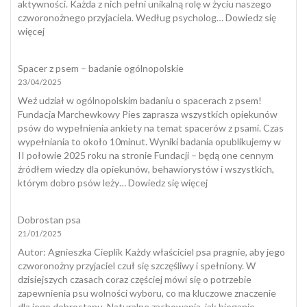
jak
aktywności. Każda z nich pełni unikalną rolę w życiu naszego
skutecznie
czworonożnego przyjaciela. Według psycholog…
Dowiedz się
temu
:
więcej
zapobiec?
Zabawki
interaktywne
Spacer z psem – badanie ogólnopolskie
dla
23/04/2025
psów
a
Weź udział w ogólnopolskim badaniu o spacerach z psem!
naturalny
Fundacja Marchewkowy Pies zaprasza wszystkich opiekunów
spacer
psów do wypełnienia ankiety na temat spacerów z psami. Czas
wypełniania to około 10minut. Wyniki badania opublikujemy w
II połowie 2025 roku na stronie Fundacji – będą one cennym
źródłem wiedzy dla opiekunów, behawiorystów i wszystkich,
:
którym dobro psów leży…
Dowiedz się więcej
Spacer
z
Dobrostan psa
psem
21/01/2025
–
badanie
​Autor: Agnieszka Cieplik Każdy właściciel psa pragnie, aby jego
ogólnopolskie
czworonożny przyjaciel czuł się szczęśliwy i spełniony. W
dzisiejszych czasach coraz częściej mówi się o potrzebie
zapewnienia psu wolności wyboru, co ma kluczowe znaczenie
dla jego dobrostanu. Naturalne zachowania, jak bieganie,