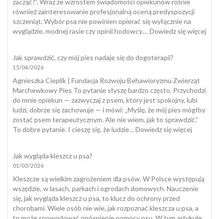
zacząć?”. Wraz ze wzrostem świadomości opiekunów rośnie
również zainteresowanie profesjonalną oceną predyspozycji
szczeniąt. Wybór psa nie powinien opierać się wyłącznie na
:
wyglądzie, modnej rasie czy opinii hodowcy.…
Dowiedz się więcej
Tes
szcz
Jak sprawdzić, czy mój pies nadaje się do dogoterapii?
15/04/2026
Agnieszka Cieplik | Fundacja Rozwoju Behawioryzmu Zwierząt
Marchewkowy Pies To pytanie słyszę bardzo często. Przychodzi
do mnie opiekun — zazwyczaj z psem, który jest spokojny, lubi
ludzi, dobrze się zachowuje — i mówi: „Myślę, że mój pies mógłby
zostać psem terapeutycznym. Ale nie wiem, jak to sprawdzić.”
:
To dobre pytanie. I cieszę się, że ludzie…
Dowiedz się więcej
Jak
sprawdzi
Jak wygląda kleszcz u psa?
czy
01/03/2026
mój
pies
Kleszcze są wielkim zagrożeniem dla psów. W Polsce występują
nadaje
wszędzie, w lasach, parkach i ogrodach domowych. Nauczenie
się
się, jak wygląda kleszcz u psa, to klucz do ochrony przed
do
chorobami. Wiele osób nie wie, jak rozpoznać kleszcza u psa, a
dogotera
to może spowodować opóxnienie pomocy psu. W tym artykule