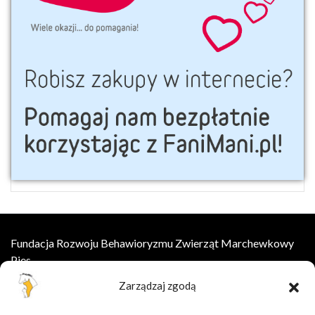
Fundacja Rozwoju Behawioryzmu Zwierząt Marchewkowy
Pies
Zarządzaj zgodą
ul.Wesoła 8, 55-002 Łany