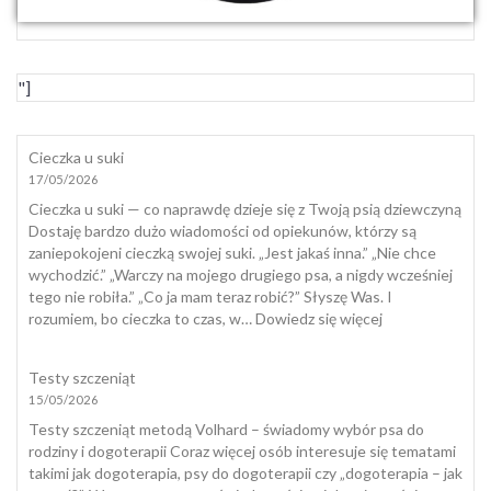
"]
Cieczka u suki
17/05/2026
Cieczka u suki — co naprawdę dzieje się z Twoją psią dziewczyną
Dostaję bardzo dużo wiadomości od opiekunów, którzy są
zaniepokojeni cieczką swojej suki. „Jest jakaś inna.” „Nie chce
wychodzić.” „Warczy na mojego drugiego psa, a nigdy wcześniej
tego nie robiła.” „Co ja mam teraz robić?” Słyszę Was. I
:
rozumiem, bo cieczka to czas, w…
Dowiedz się więcej
Cieczka
u
Testy szczeniąt
suki
15/05/2026
Testy szczeniąt metodą Volhard – świadomy wybór psa do
rodziny i dogoterapii Coraz więcej osób interesuje się tematami
takimi jak dogoterapia, psy do dogoterapii czy „dogoterapia – jak