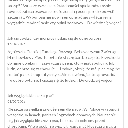
zacząć?”. Wraz ze wzrostem świadomości opiekunów rośnie
również zainteresowanie profesjonalną oceną predyspozycji
szczeniąt. Wybór psa nie powinien opierać się wyłącznie na
:
wyglądzie, modnej rasie czy opinii hodowcy.…
Dowiedz się więcej
Tes
szcz
Jak sprawdzić, czy mój pies nadaje się do dogoterapii?
15/04/2026
Agnieszka Cieplik | Fundacja Rozwoju Behawioryzmu Zwierząt
Marchewkowy Pies To pytanie słyszę bardzo często. Przychodzi
do mnie opiekun — zazwyczaj z psem, który jest spokojny, lubi
ludzi, dobrze się zachowuje — i mówi: „Myślę, że mój pies mógłby
zostać psem terapeutycznym. Ale nie wiem, jak to sprawdzić.”
:
To dobre pytanie. I cieszę się, że ludzie…
Dowiedz się więcej
Jak
sprawdzi
Jak wygląda kleszcz u psa?
czy
01/03/2026
mój
pies
Kleszcze są wielkim zagrożeniem dla psów. W Polsce występują
nadaje
wszędzie, w lasach, parkach i ogrodach domowych. Nauczenie
się
się, jak wygląda kleszcz u psa, to klucz do ochrony przed
do
chorobami. Wiele osób nie wie, jak rozpoznać kleszcza u psa, a