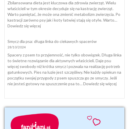
śmierć
Zbilansowana dieta jest kluczowa dla zdrowia zwierząt. Wielu
zwierząt
właścicieli w tym okresie decyduje się na kastrację zwierząt.
domowych
Warto pamiętać, że może ona zmienić metabolizm zwierzęcia. Po
i
kastracji zarówno psy jak i koty łatwiej stają się otyłe. Warto…
jak
:
Dowiedz się więcej
się
Dieta
z
i
Smycz dla psa: długa linka do ciekawych spacerów
nią
suplementacja
28/10/2024
pogodzić
psa
i
Spacery z psem to przyjemność, nie tylko obowiązek. Długa linka
kota
to świetne rozwiązanie dla aktywnych właścicieli. Daje psu
jesienią
więcej swobody niż krótka smycz i pozwala na realizację potrzeb
i
gatunkowych. Pies na luzie jest szczęśliwy. Nie każdy opiekun na
zimą
początku swojej przygody z psem spuszcza go ze smyczy. Jeśli
:
nie jesteś gotowy na spuszczenie psa to…
Dowiedz się więcej
Smycz
dla
psa:
długa
linka
do
ciekaw