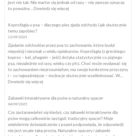
jest nie tak. Nie martw się jednak od razu – nie zawsze oznacza
:
to poważny…
Dowiedz się więcej
Kot
załatwia
Koprofagia u psa – dlaczego pies zjada odchody i jak skutecznie
się
temu zapobiec?
poza
12/09/2025
kuwetą
Zjadanie odchodów przez psa to zachowanie, które budzi
niepokój i niesmak u wielu opiekunów. Koprofagia (z greckiego:
kopros – kał, phagein – jeść) dotyka statystycznie co piątego
psa, niezależnie od rasy, wieku czy płci. Choć może wydawać się
to zachowaniem niezrozumiałym, ma swoje konkretne przyczyny
i – co najważniejsze – można je skutecznie wyeliminować. W…
:
Dowiedz się więcej
Koprofagia
u
Zabawki interaktywne dla psów a naturalny spacer
psa
04/09/2025
–
dlaczego
Czy zastanawiałeś się kiedyś, czy zabawki interaktywne dla
pies
psów mogą całkowicie zastąpić tradycyjny spacer? Moje
zjada
wieloletnie doświadczenie z psami podpowiada, że odpowiedź
odchody
nie jest wcale taka prosta. Naturalne spacery i zabawki
i