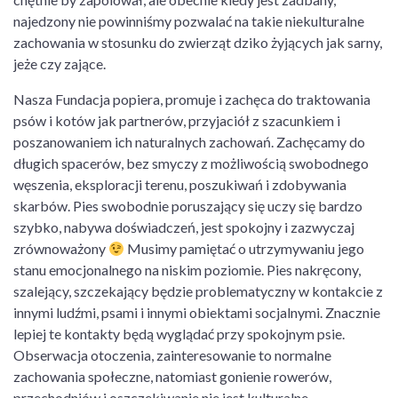
najedzony nie powinniśmy pozwalać na takie niekulturalne
zachowania w stosunku do zwierząt dziko żyjących jak sarny,
jeże czy zające.
Nasza Fundacja popiera, promuje i zachęca do traktowania
psów i kotów jak partnerów, przyjaciół z szacunkiem i
poszanowaniem ich naturalnych zachowań. Zachęcamy do
długich spacerów, bez smyczy z możliwością swobodnego
węszenia, eksploracji terenu, poszukiwań i zdobywania
skarbów. Pies swobodnie poruszający się uczy się bardzo
szybko, nabywa doświadczeń, jest spokojny i zazwyczaj
zrównoważony
Musimy pamiętać o utrzymywaniu jego
stanu emocjonalnego na niskim poziomie. Pies nakręcony,
szalejący, szczekający będzie problematyczny w kontakcie z
innymi ludźmi, psami i innymi obiektami socjalnymi. Znacznie
lepiej te kontakty będą wyglądać przy spokojnym psie.
Obserwacja otoczenia, zainteresowanie to normalne
zachowania społeczne, natomiast gonienie rowerów,
przechodniów i oszczekiwanie nie jest kulturalne.