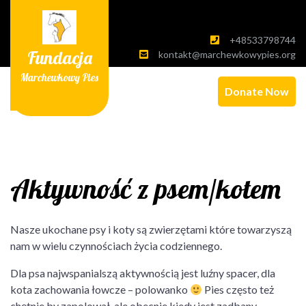
Skip
to
content
+48533798744
Fundacja
kontakt@marchewkowypies.org
Marchewkowy Pies
Donate Now
Aktywność z psem/kotem
Nasze ukochane psy i koty są zwierzętami które towarzyszą
nam w wielu czynnościach życia codziennego.
Dla psa najwspanialszą aktywnością jest luźny spacer, dla
kota zachowania łowcze – polowanko
Pies często też
chętnie by zapolował, ale obecnie kiedy jest zadbany,