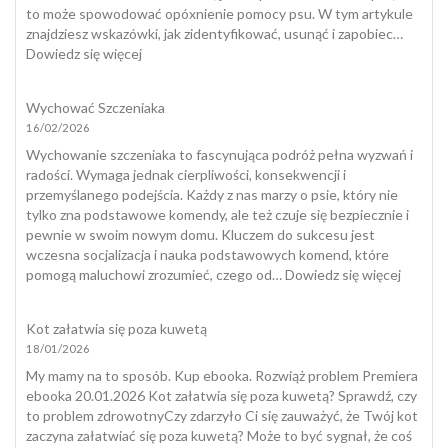
dogotera
to może spowodować opóxnienie pomocy psu. W tym artykule
znajdziesz wskazówki, jak zidentyfikować, usunąć i zapobiec…
:
Dowiedz się więcej
Jak
wygląda
Wychować Szczeniaka
kleszcz
16/02/2026
u
psa?
Wychowanie szczeniaka to fascynująca podróż pełna wyzwań i
radości. Wymaga jednak cierpliwości, konsekwencji i
przemyślanego podejścia. Każdy z nas marzy o psie, który nie
tylko zna podstawowe komendy, ale też czuje się bezpiecznie i
pewnie w swoim nowym domu. Kluczem do sukcesu jest
wczesna socjalizacja i nauka podstawowych komend, które
:
pomogą maluchowi zrozumieć, czego od…
Dowiedz się więcej
Wycho
Szczeni
Kot załatwia się poza kuwetą
18/01/2026
My mamy na to sposób. Kup ebooka. Rozwiąż problem Premiera
ebooka 20.01.2026 Kot załatwia się poza kuwetą? Sprawdź, czy
to problem zdrowotnyCzy zdarzyło Ci się zauważyć, że Twój kot
zaczyna załatwiać się poza kuwetą? Może to być sygnał, że coś