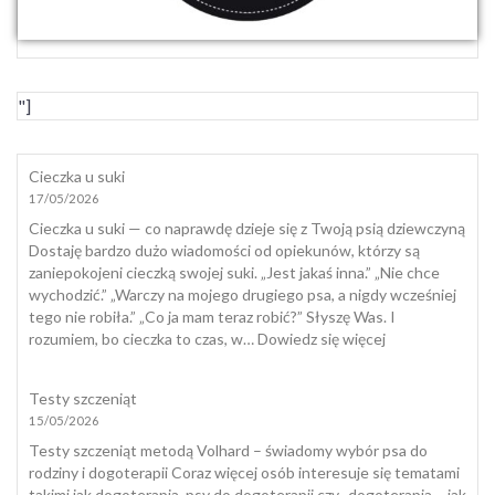
"]
Cieczka u suki
17/05/2026
Cieczka u suki — co naprawdę dzieje się z Twoją psią dziewczyną
Dostaję bardzo dużo wiadomości od opiekunów, którzy są
zaniepokojeni cieczką swojej suki. „Jest jakaś inna.” „Nie chce
wychodzić.” „Warczy na mojego drugiego psa, a nigdy wcześniej
tego nie robiła.” „Co ja mam teraz robić?” Słyszę Was. I
:
rozumiem, bo cieczka to czas, w…
Dowiedz się więcej
Cieczka
u
Testy szczeniąt
suki
15/05/2026
Testy szczeniąt metodą Volhard – świadomy wybór psa do
rodziny i dogoterapii Coraz więcej osób interesuje się tematami
takimi jak dogoterapia, psy do dogoterapii czy „dogoterapia – jak