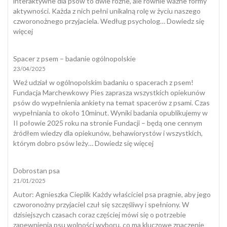
interaktywne dla psów to dwie różne, ale równie ważne formy
jak
aktywności. Każda z nich pełni unikalną rolę w życiu naszego
skutecznie
czworonożnego przyjaciela. Według psycholog…
Dowiedz się
temu
:
więcej
zapobiec?
Zabawki
interaktywne
Spacer z psem – badanie ogólnopolskie
dla
23/04/2025
psów
a
Weź udział w ogólnopolskim badaniu o spacerach z psem!
naturalny
Fundacja Marchewkowy Pies zaprasza wszystkich opiekunów
spacer
psów do wypełnienia ankiety na temat spacerów z psami. Czas
wypełniania to około 10minut. Wyniki badania opublikujemy w
II połowie 2025 roku na stronie Fundacji – będą one cennym
źródłem wiedzy dla opiekunów, behawiorystów i wszystkich,
:
którym dobro psów leży…
Dowiedz się więcej
Spacer
z
Dobrostan psa
psem
21/01/2025
–
badanie
​Autor: Agnieszka Cieplik Każdy właściciel psa pragnie, aby jego
ogólnopolskie
czworonożny przyjaciel czuł się szczęśliwy i spełniony. W
dzisiejszych czasach coraz częściej mówi się o potrzebie
zapewnienia psu wolności wyboru, co ma kluczowe znaczenie