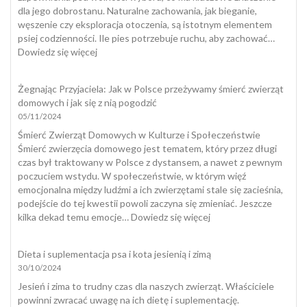
dla jego dobrostanu. Naturalne zachowania, jak bieganie,
węszenie czy eksploracja otoczenia, są istotnym elementem
psiej codzienności. Ile pies potrzebuje ruchu, aby zachować…
:
Dowiedz się więcej
Dobrostan
psa
Żegnając Przyjaciela: Jak w Polsce przeżywamy śmierć zwierząt
domowych i jak się z nią pogodzić
05/11/2024
Śmierć Zwierząt Domowych w Kulturze i Społeczeństwie
Śmierć zwierzęcia domowego jest tematem, który przez długi
czas był traktowany w Polsce z dystansem, a nawet z pewnym
poczuciem wstydu. W społeczeństwie, w którym więź
emocjonalna między ludźmi a ich zwierzętami stale się zacieśnia,
podejście do tej kwestii powoli zaczyna się zmieniać. Jeszcze
:
kilka dekad temu emocje…
Dowiedz się więcej
Żegnając
Przyjaciela:
Dieta i suplementacja psa i kota jesienią i zimą
Jak
30/10/2024
w
Polsce
Jesień i zima to trudny czas dla naszych zwierząt. Właściciele
przeżywamy
powinni zwracać uwagę na ich dietę i suplementację.