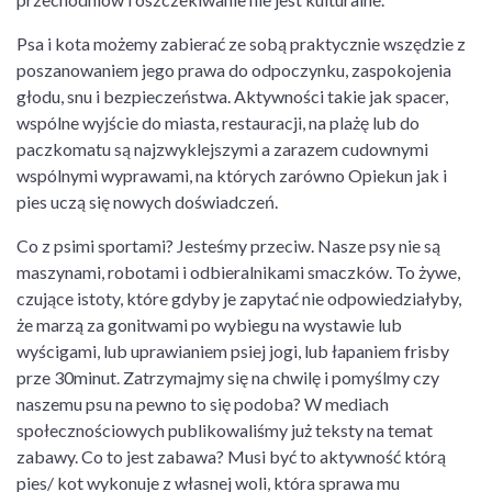
Psa i kota możemy zabierać ze sobą praktycznie wszędzie z
poszanowaniem jego prawa do odpoczynku, zaspokojenia
głodu, snu i bezpieczeństwa. Aktywności takie jak spacer,
wspólne wyjście do miasta, restauracji, na plażę lub do
paczkomatu są najzwyklejszymi a zarazem cudownymi
wspólnymi wyprawami, na których zarówno Opiekun jak i
pies uczą się nowych doświadczeń.
Co z psimi sportami? Jesteśmy przeciw. Nasze psy nie są
maszynami, robotami i odbieralnikami smaczków. To żywe,
czujące istoty, które gdyby je zapytać nie odpowiedziałyby,
że marzą za gonitwami po wybiegu na wystawie lub
wyścigami, lub uprawianiem psiej jogi, lub łapaniem frisby
prze 30minut. Zatrzymajmy się na chwilę i pomyślmy czy
naszemu psu na pewno to się podoba? W mediach
społecznościowych publikowaliśmy już teksty na temat
zabawy. Co to jest zabawa? Musi być to aktywność którą
pies/ kot wykonuje z własnej woli, która sprawa mu