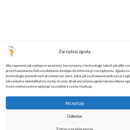
Zarządzaj zgodą
Aby zapewnić jak najlepsze wrażenia, korzystamy z technologii, takich jak pliki co
przechowywania i/lub uzyskiwania dostępu do informacji o urządzeniu. Zgoda na 
technologie pozwoli nam przetwarzać dane, takie jak zachowanie podczas przegl
lub unikalne identyfikatory na tej stronie. Brak wyrażenia zgody lub wycofanie zg
może niekorzystnie wpłynąć na niektóre cechy i funkcje.
Akceptuję
Odmów
Zobacz preferencje