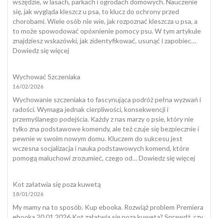
nadaje
wszędzie, w lasach, parkach i ogrodach domowych. Nauczenie
się
się, jak wygląda kleszcz u psa, to klucz do ochrony przed
do
chorobami. Wiele osób nie wie, jak rozpoznać kleszcza u psa, a
dogotera
to może spowodować opóxnienie pomocy psu. W tym artykule
znajdziesz wskazówki, jak zidentyfikować, usunąć i zapobiec…
:
Dowiedz się więcej
Jak
wygląda
Wychować Szczeniaka
kleszcz
16/02/2026
u
psa?
Wychowanie szczeniaka to fascynująca podróż pełna wyzwań i
radości. Wymaga jednak cierpliwości, konsekwencji i
przemyślanego podejścia. Każdy z nas marzy o psie, który nie
tylko zna podstawowe komendy, ale też czuje się bezpiecznie i
pewnie w swoim nowym domu. Kluczem do sukcesu jest
wczesna socjalizacja i nauka podstawowych komend, które
:
pomogą maluchowi zrozumieć, czego od…
Dowiedz się więcej
Wycho
Szczeni
Kot załatwia się poza kuwetą
18/01/2026
My mamy na to sposób. Kup ebooka. Rozwiąż problem Premiera
ebooka 20.01.2026 Kot załatwia się poza kuwetą? Sprawdź, czy