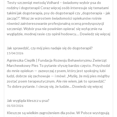
Testy szczeniąt metodą Volhard – świadomy wybór psa do
rodziny i dogoterapii Coraz więcej osób interesuje się tematami
takimi jak dogoterapia, psy do dogoterapii czy „dogoterapia – jak
zacząć?”. Wraz ze wzrostem świadomości opiekunów rośnie
również zainteresowanie profesjonalną oceną predyspozycji
szczeniąt. Wybór psa nie powinien opierać się wyłącznie na
:
wyglądzie, modnej rasie czy opinii hodowcy.…
Dowiedz się więcej
Tes
szcz
Jak sprawdzić, czy mój pies nadaje się do dogoterapii?
15/04/2026
Agnieszka Cieplik | Fundacja Rozwoju Behawioryzmu Zwierząt
Marchewkowy Pies To pytanie słyszę bardzo często. Przychodzi
do mnie opiekun — zazwyczaj z psem, który jest spokojny, lubi
ludzi, dobrze się zachowuje — i mówi: „Myślę, że mój pies mógłby
zostać psem terapeutycznym. Ale nie wiem, jak to sprawdzić.”
:
To dobre pytanie. I cieszę się, że ludzie…
Dowiedz się więcej
Jak
sprawdzi
Jak wygląda kleszcz u psa?
czy
01/03/2026
mój
pies
Kleszcze są wielkim zagrożeniem dla psów. W Polsce występują