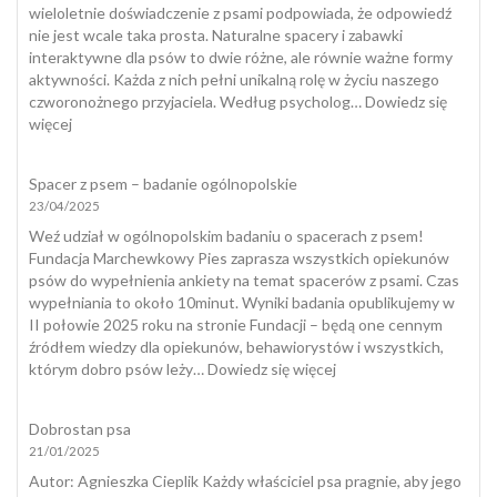
zjada
wieloletnie doświadczenie z psami podpowiada, że odpowiedź
odchody
nie jest wcale taka prosta. Naturalne spacery i zabawki
i
interaktywne dla psów to dwie różne, ale równie ważne formy
jak
aktywności. Każda z nich pełni unikalną rolę w życiu naszego
skutecznie
czworonożnego przyjaciela. Według psycholog…
Dowiedz się
temu
:
więcej
zapobiec?
Zabawki
interaktywne
Spacer z psem – badanie ogólnopolskie
dla
23/04/2025
psów
a
Weź udział w ogólnopolskim badaniu o spacerach z psem!
naturalny
Fundacja Marchewkowy Pies zaprasza wszystkich opiekunów
spacer
psów do wypełnienia ankiety na temat spacerów z psami. Czas
wypełniania to około 10minut. Wyniki badania opublikujemy w
II połowie 2025 roku na stronie Fundacji – będą one cennym
źródłem wiedzy dla opiekunów, behawiorystów i wszystkich,
:
którym dobro psów leży…
Dowiedz się więcej
Spacer
z
Dobrostan psa
psem
21/01/2025
–
badanie
​Autor: Agnieszka Cieplik Każdy właściciel psa pragnie, aby jego