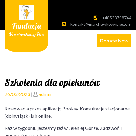
Skip
to
content
+48533798744
Fundacja
kontakt@marchewkowypies.org
Marchewkowy Pies
Donate Now
Szkolenia dla opiekunów
Posted
Posted
26/03/2023
|
admin
on
on
Rezerwacja przez aplikację Booksy. Konsultacje stacjonarne
(dolnyśląsk) lub online.
Raz w tygodniu jesteśmy też w Jeleniej Górze. Zadzwoń i
umów się na spotkanie.