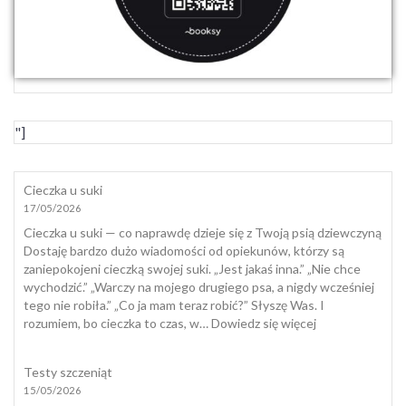
"]
Cieczka u suki
17/05/2026
Cieczka u suki — co naprawdę dzieje się z Twoją psią dziewczyną
Dostaję bardzo dużo wiadomości od opiekunów, którzy są
zaniepokojeni cieczką swojej suki. „Jest jakaś inna.” „Nie chce
wychodzić.” „Warczy na mojego drugiego psa, a nigdy wcześniej
tego nie robiła.” „Co ja mam teraz robić?” Słyszę Was. I
:
rozumiem, bo cieczka to czas, w…
Dowiedz się więcej
Cieczka
u
Testy szczeniąt
suki
15/05/2026