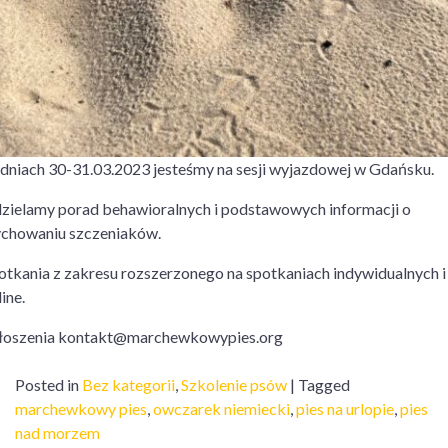
dniach 30-31.03.2023 jesteśmy na sesji wyjazdowej w Gdańsku.
zielamy porad behawioralnych i podstawowych informacji o
chowaniu szczeniaków.
otkania z zakresu rozszerzonego na spotkaniach indywidualnych i
line.
łoszenia kontakt@marchewkowypies.org
Posted in
Bez kategorii
,
Szkolenie psów
|
Tagged
marchewkowy pies
,
owczarek niemiecki
,
pies na urlopie
,
pies
nad morzem