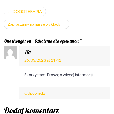
Nawigacja
DOGOTERAPIA
wpisu
Zapraszamy na nasze wykłady
One thought on “Szkolenia dla opiekunów”
Ela
26/03/2023 at 11:41
Skorzystam. Proszę o więcej informacji
Odpowiedz
Dodaj komentarz