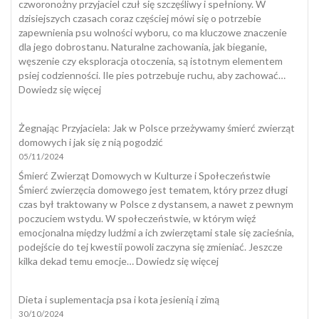
ogólnopolskie
czworonożny przyjaciel czuł się szczęśliwy i spełniony. W
dzisiejszych czasach coraz częściej mówi się o potrzebie
zapewnienia psu wolności wyboru, co ma kluczowe znaczenie
dla jego dobrostanu. Naturalne zachowania, jak bieganie,
węszenie czy eksploracja otoczenia, są istotnym elementem
psiej codzienności. Ile pies potrzebuje ruchu, aby zachować…
:
Dowiedz się więcej
Dobrostan
psa
Żegnając Przyjaciela: Jak w Polsce przeżywamy śmierć zwierząt
domowych i jak się z nią pogodzić
05/11/2024
Śmierć Zwierząt Domowych w Kulturze i Społeczeństwie
Śmierć zwierzęcia domowego jest tematem, który przez długi
czas był traktowany w Polsce z dystansem, a nawet z pewnym
poczuciem wstydu. W społeczeństwie, w którym więź
emocjonalna między ludźmi a ich zwierzętami stale się zacieśnia,
podejście do tej kwestii powoli zaczyna się zmieniać. Jeszcze
:
kilka dekad temu emocje…
Dowiedz się więcej
Żegnając
Przyjaciela:
Dieta i suplementacja psa i kota jesienią i zimą
Jak
30/10/2024
w