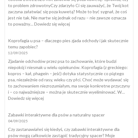
to problem zdrowotnyCzy zdarzyło Ci się zauważyć, że Twój kot
zaczyna załatwiać się poza kuwetą? Może to być sygnał, że coś
jest nie tak. Nie martw się jednak od razu – nie zawsze oznacza
:
to poważny…
Dowiedz się więcej
Kot
załatwia
Koprofagia u psa – dlaczego pies zjada odchody i jak skutecznie
się
temu zapobiec?
poza
12/09/2025
kuwetą
Zjadanie odchodów przez psa to zachowanie, które budzi
niepokój i niesmak u wielu opiekunów. Koprofagia (z greckiego:
kopros – kał, phagein – jeść) dotyka statystycznie co piątego
psa, niezależnie od rasy, wieku czy płci. Choć może wydawać się
to zachowaniem niezrozumiałym, ma swoje konkretne przyczyny
i – co najważniejsze – można je skutecznie wyeliminować. W…
:
Dowiedz się więcej
Koprofagia
u
Zabawki interaktywne dla psów a naturalny spacer
psa
04/09/2025
–
dlaczego
Czy zastanawiałeś się kiedyś, czy zabawki interaktywne dla
pies
psów mogą całkowicie zastąpić tradycyjny spacer? Moje