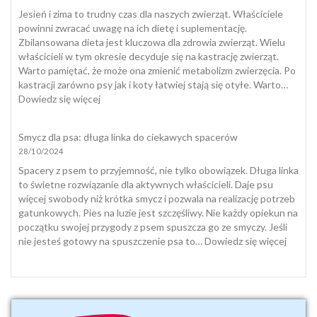
Polsce
Jesień i zima to trudny czas dla naszych zwierząt. Właściciele
przeżywamy
powinni zwracać uwagę na ich dietę i suplementację.
śmierć
Zbilansowana dieta jest kluczowa dla zdrowia zwierząt. Wielu
zwierząt
właścicieli w tym okresie decyduje się na kastrację zwierząt.
domowych
Warto pamiętać, że może ona zmienić metabolizm zwierzęcia. Po
i
kastracji zarówno psy jak i koty łatwiej stają się otyłe. Warto…
jak
:
Dowiedz się więcej
się
Dieta
z
i
Smycz dla psa: długa linka do ciekawych spacerów
nią
suplementacja
28/10/2024
pogodzić
psa
i
Spacery z psem to przyjemność, nie tylko obowiązek. Długa linka
kota
to świetne rozwiązanie dla aktywnych właścicieli. Daje psu
jesienią
więcej swobody niż krótka smycz i pozwala na realizację potrzeb
i
gatunkowych. Pies na luzie jest szczęśliwy. Nie każdy opiekun na
zimą
początku swojej przygody z psem spuszcza go ze smyczy. Jeśli
:
nie jesteś gotowy na spuszczenie psa to…
Dowiedz się więcej
Smycz
dla
psa:
długa
linka