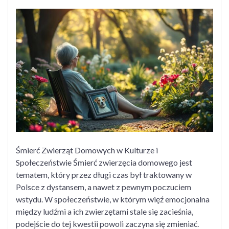
on
on
Żegnając
Przyjaciela:
Jak
w
Polsce
przeżywamy
śmierć
zwierząt
domowych
i
jak
się
Śmierć Zwierząt Domowych w Kulturze i
z
Społeczeństwie Śmierć zwierzęcia domowego jest
nią
tematem, który przez długi czas był traktowany w
pogodzić
Polsce z dystansem, a nawet z pewnym poczuciem
wstydu. W społeczeństwie, w którym więź emocjonalna
między ludźmi a ich zwierzętami stale się zacieśnia,
podejście do tej kwestii powoli zaczyna się zmieniać.