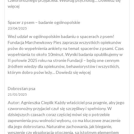
czworonożnego przyjaciela. Według psycholog…
Dowiedz się
temu
:
więcej
zapobiec?
Zabawki
interaktywne
Spacer z psem – badanie ogólnopolskie
dla
23/04/2025
psów
a
Weź udział w ogólnopolskim badaniu o spacerach z psem!
naturalny
Fundacja Marchewkowy Pies zaprasza wszystkich opiekunów
spacer
psów do wypełnienia ankiety na temat spacerów z psami. Czas
wypełniania to około 10minut. Wyniki badania opublikujemy w
II połowie 2025 roku na stronie Fundacji – będą one cennym
źródłem wiedzy dla opiekunów, behawiorystów i wszystkich,
:
którym dobro psów leży…
Dowiedz się więcej
Spacer
z
Dobrostan psa
psem
21/01/2025
–
badanie
​Autor: Agnieszka Cieplik Każdy właściciel psa pragnie, aby jego
ogólnopolskie
czworonożny przyjaciel czuł się szczęśliwy i spełniony. W
dzisiejszych czasach coraz częściej mówi się o potrzebie
zapewnienia psu wolności wyboru, co ma kluczowe znaczenie
dla jego dobrostanu. Naturalne zachowania, jak bieganie,
węszenie czy eksploracja otoczenia, są istotnym elementem