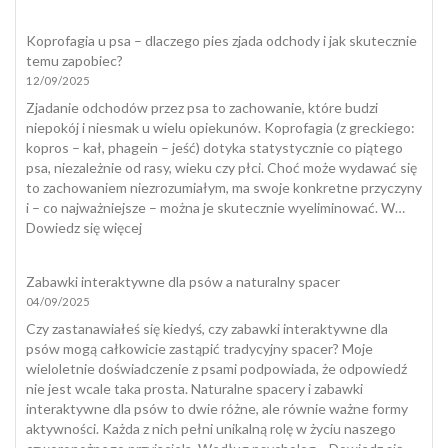
Kot
załatwia
Koprofagia u psa – dlaczego pies zjada odchody i jak skutecznie
się
temu zapobiec?
poza
12/09/2025
kuwetą
Zjadanie odchodów przez psa to zachowanie, które budzi
niepokój i niesmak u wielu opiekunów. Koprofagia (z greckiego:
kopros – kał, phagein – jeść) dotyka statystycznie co piątego
psa, niezależnie od rasy, wieku czy płci. Choć może wydawać się
to zachowaniem niezrozumiałym, ma swoje konkretne przyczyny
i – co najważniejsze – można je skutecznie wyeliminować. W…
:
Dowiedz się więcej
Koprofagia
u
Zabawki interaktywne dla psów a naturalny spacer
psa
04/09/2025
–
dlaczego
Czy zastanawiałeś się kiedyś, czy zabawki interaktywne dla
pies
psów mogą całkowicie zastąpić tradycyjny spacer? Moje
zjada
wieloletnie doświadczenie z psami podpowiada, że odpowiedź
odchody
nie jest wcale taka prosta. Naturalne spacery i zabawki
i
interaktywne dla psów to dwie różne, ale równie ważne formy
jak
aktywności. Każda z nich pełni unikalną rolę w życiu naszego
skutecznie