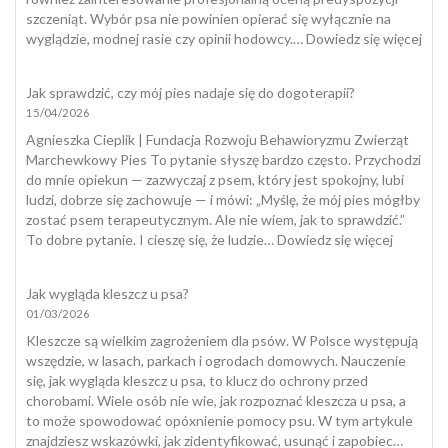
szczeniąt. Wybór psa nie powinien opierać się wyłącznie na
:
wyglądzie, modnej rasie czy opinii hodowcy.…
Dowiedz się więcej
Tes
szcz
Jak sprawdzić, czy mój pies nadaje się do dogoterapii?
15/04/2026
Agnieszka Cieplik | Fundacja Rozwoju Behawioryzmu Zwierząt
Marchewkowy Pies To pytanie słyszę bardzo często. Przychodzi
do mnie opiekun — zazwyczaj z psem, który jest spokojny, lubi
ludzi, dobrze się zachowuje — i mówi: „Myślę, że mój pies mógłby
zostać psem terapeutycznym. Ale nie wiem, jak to sprawdzić.”
:
To dobre pytanie. I cieszę się, że ludzie…
Dowiedz się więcej
Jak
sprawdzi
Jak wygląda kleszcz u psa?
czy
01/03/2026
mój
pies
Kleszcze są wielkim zagrożeniem dla psów. W Polsce występują
nadaje
wszędzie, w lasach, parkach i ogrodach domowych. Nauczenie
się
się, jak wygląda kleszcz u psa, to klucz do ochrony przed
do
chorobami. Wiele osób nie wie, jak rozpoznać kleszcza u psa, a
dogotera
to może spowodować opóxnienie pomocy psu. W tym artykule
znajdziesz wskazówki, jak zidentyfikować, usunąć i zapobiec…