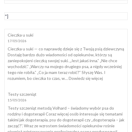
"]
Cieczka u suki
17/05/2026
Cieczka u suki — co naprawdę dzieje się z Twoją psią dziewczyną
Dostaję bardzo dużo wiadomości od opiekunów, którzy są
zaniepokojeni cieczką swojej suki. „Jest jakaś inna.” „Nie chce
wychodzić.” „Warczy na mojego drugiego psa, a nigdy wcześniej
tego nie robiła.” „Co ja mam teraz robić?” Słyszę Was. I
:
rozumiem, bo cieczka to czas, w…
Dowiedz się więcej
Cieczka
u
Testy szczeniąt
suki
15/05/2026
Testy szczeniąt metodą Volhard – świadomy wybór psa do
rodziny i dogoterapii Coraz więcej osób interesuje się tematami
takimi jak dogoterapia, psy do dogoterapii czy „dogoterapia – jak
zacząć?”. Wraz ze wzrostem świadomości opiekunów rośnie
również zainteresowanie profesjonalną oceną predyspozycji