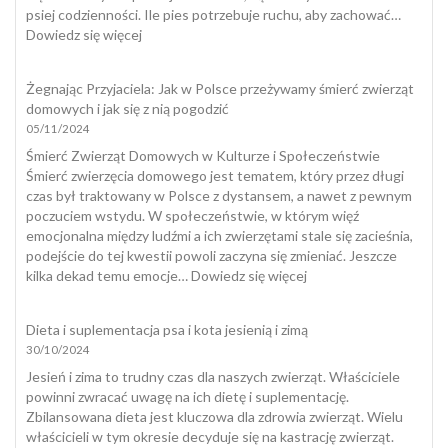
psiej codzienności. Ile pies potrzebuje ruchu, aby zachować…
:
Dowiedz się więcej
Dobrostan
psa
Żegnając Przyjaciela: Jak w Polsce przeżywamy śmierć zwierząt
domowych i jak się z nią pogodzić
05/11/2024
Śmierć Zwierząt Domowych w Kulturze i Społeczeństwie
Śmierć zwierzęcia domowego jest tematem, który przez długi
czas był traktowany w Polsce z dystansem, a nawet z pewnym
poczuciem wstydu. W społeczeństwie, w którym więź
emocjonalna między ludźmi a ich zwierzętami stale się zacieśnia,
podejście do tej kwestii powoli zaczyna się zmieniać. Jeszcze
:
kilka dekad temu emocje…
Dowiedz się więcej
Żegnając
Przyjaciela:
Dieta i suplementacja psa i kota jesienią i zimą
Jak
30/10/2024
w
Polsce
Jesień i zima to trudny czas dla naszych zwierząt. Właściciele
przeżywamy
powinni zwracać uwagę na ich dietę i suplementację.
śmierć
Zbilansowana dieta jest kluczowa dla zdrowia zwierząt. Wielu
zwierząt
właścicieli w tym okresie decyduje się na kastrację zwierząt.