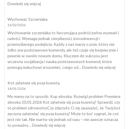
:
Dowiedz się więcej
Jak
wygląda
Wychować Szczeniaka
kleszcz
16/02/2026
u
psa?
Wychowanie szczeniaka to fascynująca podróż pełna wyzwań i
radości. Wymaga jednak cierpliwości, konsekwencji i
przemyślanego podejścia. Każdy z nas marzy o psie, który nie
tylko zna podstawowe komendy, ale też czuje się bezpiecznie i
pewnie w swoim nowym domu. Kluczem do sukcesu jest
wczesna socjalizacja i nauka podstawowych komend, które
:
pomogą maluchowi zrozumieć, czego od…
Dowiedz się więcej
Wycho
Szczeni
Kot załatwia się poza kuwetą
18/01/2026
My mamy na to sposób. Kup ebooka. Rozwiąż problem Premiera
ebooka 20.01.2026 Kot załatwia się poza kuwetą? Sprawdź, czy
to problem zdrowotnyCzy zdarzyło Ci się zauważyć, że Twój kot
zaczyna załatwiać się poza kuwetą? Może to być sygnał, że coś
jest nie tak. Nie martw się jednak od razu – nie zawsze oznacza
:
to poważny…
Dowiedz się więcej