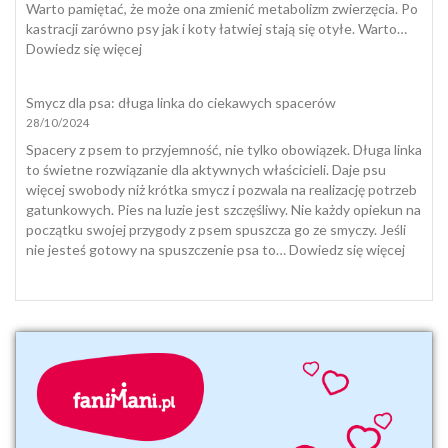
domowych
Warto pamiętać, że może ona zmienić metabolizm zwierzęcia. Po
i
kastracji zarówno psy jak i koty łatwiej stają się otyłe. Warto…
jak
:
Dowiedz się więcej
się
Dieta
z
i
Smycz dla psa: długa linka do ciekawych spacerów
nią
suplementacja
28/10/2024
pogodzić
psa
i
Spacery z psem to przyjemność, nie tylko obowiązek. Długa linka
kota
to świetne rozwiązanie dla aktywnych właścicieli. Daje psu
jesienią
więcej swobody niż krótka smycz i pozwala na realizację potrzeb
i
gatunkowych. Pies na luzie jest szczęśliwy. Nie każdy opiekun na
zimą
początku swojej przygody z psem spuszcza go ze smyczy. Jeśli
:
nie jesteś gotowy na spuszczenie psa to…
Dowiedz się więcej
Smycz
dla
psa:
długa
linka
do
ciekaw
space