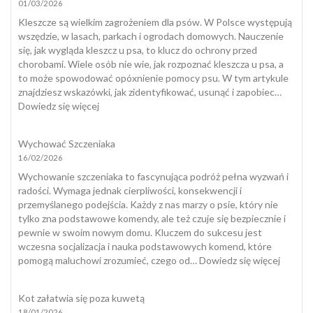
01/03/2026
mój
pies
Kleszcze są wielkim zagrożeniem dla psów. W Polsce występują
nadaje
wszędzie, w lasach, parkach i ogrodach domowych. Nauczenie
się
się, jak wygląda kleszcz u psa, to klucz do ochrony przed
do
chorobami. Wiele osób nie wie, jak rozpoznać kleszcza u psa, a
dogotera
to może spowodować opóxnienie pomocy psu. W tym artykule
znajdziesz wskazówki, jak zidentyfikować, usunąć i zapobiec…
:
Dowiedz się więcej
Jak
wygląda
Wychować Szczeniaka
kleszcz
16/02/2026
u
psa?
Wychowanie szczeniaka to fascynująca podróż pełna wyzwań i
radości. Wymaga jednak cierpliwości, konsekwencji i
przemyślanego podejścia. Każdy z nas marzy o psie, który nie
tylko zna podstawowe komendy, ale też czuje się bezpiecznie i
pewnie w swoim nowym domu. Kluczem do sukcesu jest
wczesna socjalizacja i nauka podstawowych komend, które
:
pomogą maluchowi zrozumieć, czego od…
Dowiedz się więcej
Wycho
Szczeni
Kot załatwia się poza kuwetą
18/01/2026