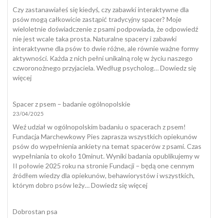
dlaczego
Czy zastanawiałeś się kiedyś, czy zabawki interaktywne dla
pies
psów mogą całkowicie zastąpić tradycyjny spacer? Moje
zjada
wieloletnie doświadczenie z psami podpowiada, że odpowiedź
odchody
nie jest wcale taka prosta. Naturalne spacery i zabawki
i
interaktywne dla psów to dwie różne, ale równie ważne formy
jak
aktywności. Każda z nich pełni unikalną rolę w życiu naszego
skutecznie
czworonożnego przyjaciela. Według psycholog…
Dowiedz się
temu
:
więcej
zapobiec?
Zabawki
interaktywne
Spacer z psem – badanie ogólnopolskie
dla
23/04/2025
psów
a
Weź udział w ogólnopolskim badaniu o spacerach z psem!
naturalny
Fundacja Marchewkowy Pies zaprasza wszystkich opiekunów
spacer
psów do wypełnienia ankiety na temat spacerów z psami. Czas
wypełniania to około 10minut. Wyniki badania opublikujemy w
II połowie 2025 roku na stronie Fundacji – będą one cennym
źródłem wiedzy dla opiekunów, behawiorystów i wszystkich,
:
którym dobro psów leży…
Dowiedz się więcej
Spacer
z
Dobrostan psa
psem