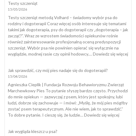
Testy szczeniąt
suki
15/05/2026
Testy szczeniąt metodą Volhard – świadomy wybór psa do
rodziny i dogoterapii Coraz więcej osób interesuje się tematami
takimi jak dogoterapia, psy do dogoterapii czy „dogoterapia – jak
zacząć?”. Wraz ze wzrostem świadomości opiekunów rośnie
również zainteresowanie profesjonalną oceną predyspozycji
szczeniąt. Wybór psa nie powinien opierać się wyłącznie na
:
wyglądzie, modnej rasie czy opinii hodowcy.…
Dowiedz się więcej
Tes
szcz
Jak sprawdzić, czy mój pies nadaje się do dogoterapii?
15/04/2026
Agnieszka Cieplik | Fundacja Rozwoju Behawioryzmu Zwierząt
Marchewkowy Pies To pytanie słyszę bardzo często. Przychodzi
do mnie opiekun — zazwyczaj z psem, który jest spokojny, lubi
ludzi, dobrze się zachowuje — i mówi: „Myślę, że mój pies mógłby
zostać psem terapeutycznym. Ale nie wiem, jak to sprawdzić.”
:
To dobre pytanie. I cieszę się, że ludzie…
Dowiedz się więcej
Jak
sprawdzi
Jak wygląda kleszcz u psa?
czy