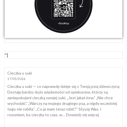
"]
Cieczka u suki
17/05/2026
Cieczka u suki — co naprawdę dzieje się z Twoją psią dziewczyną
Dostaję bardzo dużo wiadomości od opiekunów, którzy są
zaniepokojeni cieczką swojej suki. „Jest jakaś inna.” „Nie chce
wychodzić.” „Warczy na mojego drugiego psa, a nigdy wcześniej
tego nie robiła.” „Co ja mam teraz robić?” Słyszę Was. I
:
rozumiem, bo cieczka to czas, w…
Dowiedz się więcej
Cieczka
u