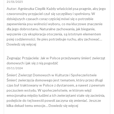
21/01/2025
–
badanie
​Autor: Agnieszka Cieplik Każdy właściciel psa pragnie, aby jego
ogólnopolskie
czworonożny przyjaciel czuł się szczęśliwy i spełniony. W
dzisiejszych czasach coraz częściej mówi się o potrzebie
zapewnienia psu wolności wyboru, co ma kluczowe znaczenie
dla jego dobrostanu. Naturalne zachowania, jak bieganie,
węszenie czy eksploracja otoczenia, są istotnym elementem
psiej codzienności. Ile pies potrzebuje ruchu, aby zachować…
:
Dowiedz się więcej
Dobrostan
psa
Żegnając Przyjaciela: Jak w Polsce przeżywamy śmierć zwierząt
domowych i jak się z nią pogodzić
05/11/2024
Śmierć Zwierząt Domowych w Kulturze i Społeczeństwie
Śmierć zwierzęcia domowego jest tematem, który przez długi
czas był traktowany w Polsce z dystansem, a nawet z pewnym
poczuciem wstydu. W społeczeństwie, w którym więź
emocjonalna między ludźmi a ich zwierzętami stale się zacieśnia,
podejście do tej kwestii powoli zaczyna się zmieniać. Jeszcze
:
kilka dekad temu emocje…
Dowiedz się więcej
Żegnając