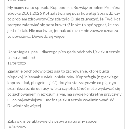
My mamy na to sposób. Kup ebooka. Rozwiąż problem Premiera
ebooka 20.01.2026 Kot załatwia się poza kuwetą? Sprawdź, czy
to problem zdrowotnyCzy zdarzyło Ci się zauważyć, że Twój kot
zaczyna załatwiać się poza kuwetą? Może to być sygnał, że coś
jest nie tak. Nie martw się jednak od razu – nie zawsze oznacza
:
to poważny…
Dowiedz się więcej
Kot
załatwia
Koprofagia u psa – dlaczego pies zjada odchody i jak skutecznie
się
temu zapobiec?
poza
12/09/2025
kuwetą
Zjadanie odchodów przez psa to zachowanie, które budzi
niepokój i niesmak u wielu opiekunów. Koprofagia (z greckiego:
kopros – kał, phagein – jeść) dotyka statystycznie co piątego
psa, niezależnie od rasy, wieku czy płci. Choć może wydawać się
to zachowaniem niezrozumiałym, ma swoje konkretne przyczyny
i – co najważniejsze – można je skutecznie wyeliminować. W…
:
Dowiedz się więcej
Koprofagia
u
Zabawki interaktywne dla psów a naturalny spacer
psa
04/09/2025
–