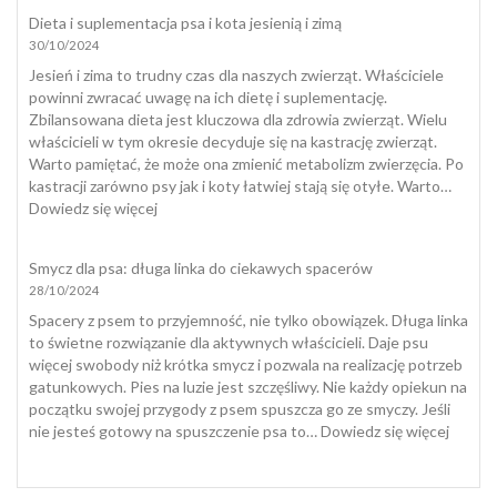
Przyjaciela:
Dieta i suplementacja psa i kota jesienią i zimą
Jak
30/10/2024
w
Polsce
Jesień i zima to trudny czas dla naszych zwierząt. Właściciele
przeżywamy
powinni zwracać uwagę na ich dietę i suplementację.
śmierć
Zbilansowana dieta jest kluczowa dla zdrowia zwierząt. Wielu
zwierząt
właścicieli w tym okresie decyduje się na kastrację zwierząt.
domowych
Warto pamiętać, że może ona zmienić metabolizm zwierzęcia. Po
i
kastracji zarówno psy jak i koty łatwiej stają się otyłe. Warto…
jak
:
Dowiedz się więcej
się
Dieta
z
i
Smycz dla psa: długa linka do ciekawych spacerów
nią
suplementacja
28/10/2024
pogodzić
psa
i
Spacery z psem to przyjemność, nie tylko obowiązek. Długa linka
kota
to świetne rozwiązanie dla aktywnych właścicieli. Daje psu
jesienią
więcej swobody niż krótka smycz i pozwala na realizację potrzeb
i
gatunkowych. Pies na luzie jest szczęśliwy. Nie każdy opiekun na
zimą
początku swojej przygody z psem spuszcza go ze smyczy. Jeśli
:
nie jesteś gotowy na spuszczenie psa to…
Dowiedz się więcej
Smycz
dla
psa: