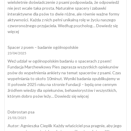
zjada
wieloletnie doświadczenie z psami podpowiada, że odpowiedź
odchody
nie jest wcale taka prosta. Naturalne spacery i zabawki
i
interaktywne dla psów to dwie różne, ale równie ważne formy
jak
aktywności. Każda z nich pełni unikalną rolę w życiu naszego
skutecznie
czworonożnego przyjaciela. Według psycholog…
Dowiedz się
temu
:
więcej
zapobiec?
Zabawki
interaktywne
Spacer z psem – badanie ogólnopolskie
dla
23/04/2025
psów
a
Weź udział w ogólnopolskim badaniu o spacerach z psem!
naturalny
Fundacja Marchewkowy Pies zaprasza wszystkich opiekunów
spacer
psów do wypełnienia ankiety na temat spacerów z psami. Czas
wypełniania to około 10minut. Wyniki badania opublikujemy w
II połowie 2025 roku na stronie Fundacji – będą one cennym
źródłem wiedzy dla opiekunów, behawiorystów i wszystkich,
:
którym dobro psów leży…
Dowiedz się więcej
Spacer
z
Dobrostan psa
psem
21/01/2025
–
badanie
​Autor: Agnieszka Cieplik Każdy właściciel psa pragnie, aby jego
ogólnopolskie