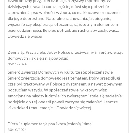
czworonożny przyjaciel czuł się szczęśliwy i spełniony. W
dzisiejszych czasach coraz częściej mówi się o potrzebie
zapewnienia psu wolności wyboru, co ma kluczowe znaczenie
dla jego dobrostanu. Naturalne zachowania, jak bieganie,
węszenie czy eksploracja otoczenia, są istotnym elementem
psiej codzienności. Ile pies potrzebuje ruchu, aby zachować…
:
Dowiedz się więcej
Dobrostan
psa
Żegnając Przyjaciela: Jak w Polsce przeżywamy śmierć zwierząt
domowych i jak się z nią pogodzić
05/11/2024
Śmierć Zwierząt Domowych w Kulturze i Społeczeństwie
Śmierć zwierzęcia domowego jest tematem, który przez długi
czas był traktowany w Polsce z dystansem, a nawet z pewnym
poczuciem wstydu. W społeczeństwie, w którym więź
emocjonalna między ludźmi a ich zwierzętami stale się zacieśnia,
podejście do tej kwestii powoli zaczyna się zmieniać. Jeszcze
:
kilka dekad temu emocje…
Dowiedz się więcej
Żegnając
Przyjaciela:
Dieta i suplementacja psa i kota jesienią i zimą
Jak
30/10/2024
w