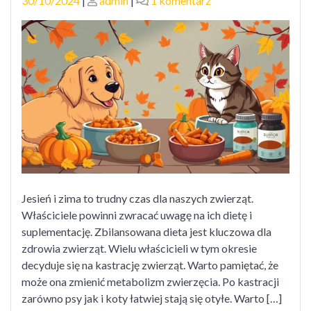
30/10/2024
|
admin
|
1 komentarz
on
on
Dieta
i
suplementacja
psa
i
kota
jesienią
i
zimą
Jesień i zima to trudny czas dla naszych zwierząt.
Właściciele powinni zwracać uwagę na ich dietę i
suplementację. Zbilansowana dieta jest kluczowa dla
zdrowia zwierząt. Wielu właścicieli w tym okresie
decyduje się na kastrację zwierząt. Warto pamiętać, że
może ona zmienić metabolizm zwierzęcia. Po kastracji
zarówno psy jak i koty łatwiej stają się otyłe. Warto […]