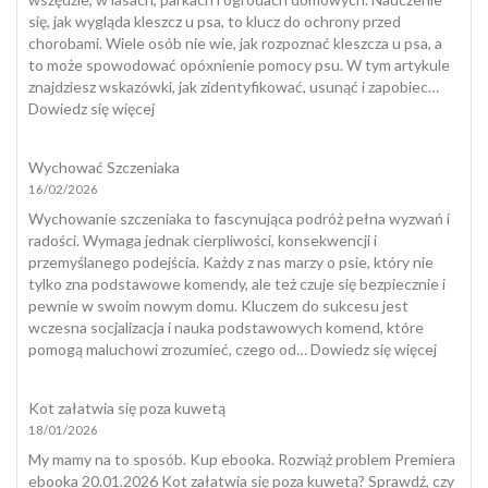
się
się, jak wygląda kleszcz u psa, to klucz do ochrony przed
do
chorobami. Wiele osób nie wie, jak rozpoznać kleszcza u psa, a
dogotera
to może spowodować opóxnienie pomocy psu. W tym artykule
znajdziesz wskazówki, jak zidentyfikować, usunąć i zapobiec…
:
Dowiedz się więcej
Jak
wygląda
Wychować Szczeniaka
kleszcz
16/02/2026
u
psa?
Wychowanie szczeniaka to fascynująca podróż pełna wyzwań i
radości. Wymaga jednak cierpliwości, konsekwencji i
przemyślanego podejścia. Każdy z nas marzy o psie, który nie
tylko zna podstawowe komendy, ale też czuje się bezpiecznie i
pewnie w swoim nowym domu. Kluczem do sukcesu jest
wczesna socjalizacja i nauka podstawowych komend, które
:
pomogą maluchowi zrozumieć, czego od…
Dowiedz się więcej
Wycho
Szczeni
Kot załatwia się poza kuwetą
18/01/2026
My mamy na to sposób. Kup ebooka. Rozwiąż problem Premiera
ebooka 20.01.2026 Kot załatwia się poza kuwetą? Sprawdź, czy