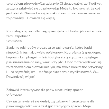
to problem zdrowotnyCzy zdarzyło Ci się zauważyć, że Twój kot
zaczyna załatwiać się poza kuwetą? Może to być sygnał, że coś
jest nie tak. Nie martw się jednak od razu – nie zawsze oznacza
:
to poważny…
Dowiedz się więcej
Kot
załatwia
Koprofagia u psa – dlaczego pies zjada odchody i jak skutecznie
się
temu zapobiec?
poza
12/09/2025
kuwetą
Zjadanie odchodów przez psa to zachowanie, które budzi
niepokój i niesmak u wielu opiekunów. Koprofagia (z greckiego:
kopros – kał, phagein – jeść) dotyka statystycznie co piątego
psa, niezależnie od rasy, wieku czy płci. Choć może wydawać się
to zachowaniem niezrozumiałym, ma swoje konkretne przyczyny
i – co najważniejsze – można je skutecznie wyeliminować. W…
:
Dowiedz się więcej
Koprofagia
u
Zabawki interaktywne dla psów a naturalny spacer
psa
04/09/2025
–
dlaczego
Czy zastanawiałeś się kiedyś, czy zabawki interaktywne dla
pies
psów mogą całkowicie zastąpić tradycyjny spacer? Moje