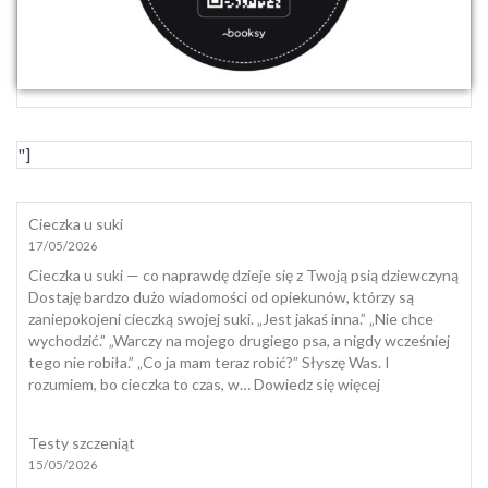
"]
Cieczka u suki
17/05/2026
Cieczka u suki — co naprawdę dzieje się z Twoją psią dziewczyną
Dostaję bardzo dużo wiadomości od opiekunów, którzy są
zaniepokojeni cieczką swojej suki. „Jest jakaś inna.” „Nie chce
wychodzić.” „Warczy na mojego drugiego psa, a nigdy wcześniej
tego nie robiła.” „Co ja mam teraz robić?” Słyszę Was. I
:
rozumiem, bo cieczka to czas, w…
Dowiedz się więcej
Cieczka
u
Testy szczeniąt
suki
15/05/2026