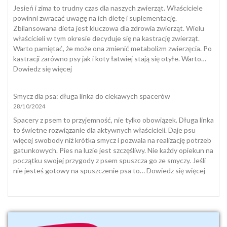
Polsce
Jesień i zima to trudny czas dla naszych zwierząt. Właściciele
przeżywamy
powinni zwracać uwagę na ich dietę i suplementację.
śmierć
Zbilansowana dieta jest kluczowa dla zdrowia zwierząt. Wielu
zwierząt
właścicieli w tym okresie decyduje się na kastrację zwierząt.
domowych
Warto pamiętać, że może ona zmienić metabolizm zwierzęcia. Po
i
kastracji zarówno psy jak i koty łatwiej stają się otyłe. Warto…
jak
:
Dowiedz się więcej
się
Dieta
z
i
Smycz dla psa: długa linka do ciekawych spacerów
nią
suplementacja
28/10/2024
pogodzić
psa
i
Spacery z psem to przyjemność, nie tylko obowiązek. Długa linka
kota
to świetne rozwiązanie dla aktywnych właścicieli. Daje psu
jesienią
więcej swobody niż krótka smycz i pozwala na realizację potrzeb
i
gatunkowych. Pies na luzie jest szczęśliwy. Nie każdy opiekun na
zimą
początku swojej przygody z psem spuszcza go ze smyczy. Jeśli
:
nie jesteś gotowy na spuszczenie psa to…
Dowiedz się więcej
Smycz
dla
psa:
długa
linka