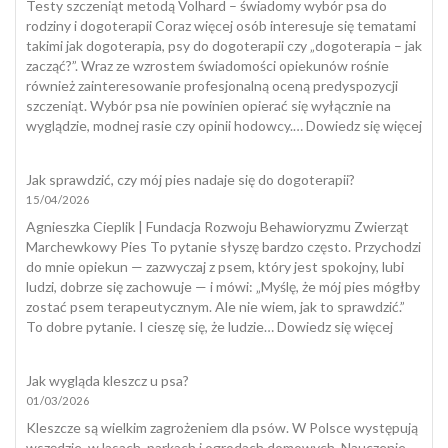
Testy szczeniąt metodą Volhard – świadomy wybór psa do
rodziny i dogoterapii Coraz więcej osób interesuje się tematami
takimi jak dogoterapia, psy do dogoterapii czy „dogoterapia – jak
zacząć?”. Wraz ze wzrostem świadomości opiekunów rośnie
również zainteresowanie profesjonalną oceną predyspozycji
szczeniąt. Wybór psa nie powinien opierać się wyłącznie na
:
wyglądzie, modnej rasie czy opinii hodowcy.…
Dowiedz się więcej
Tes
szcz
Jak sprawdzić, czy mój pies nadaje się do dogoterapii?
15/04/2026
Agnieszka Cieplik | Fundacja Rozwoju Behawioryzmu Zwierząt
Marchewkowy Pies To pytanie słyszę bardzo często. Przychodzi
do mnie opiekun — zazwyczaj z psem, który jest spokojny, lubi
ludzi, dobrze się zachowuje — i mówi: „Myślę, że mój pies mógłby
zostać psem terapeutycznym. Ale nie wiem, jak to sprawdzić.”
:
To dobre pytanie. I cieszę się, że ludzie…
Dowiedz się więcej
Jak
sprawdzi
Jak wygląda kleszcz u psa?
czy
01/03/2026
mój
pies
Kleszcze są wielkim zagrożeniem dla psów. W Polsce występują
nadaje
wszędzie, w lasach, parkach i ogrodach domowych. Nauczenie