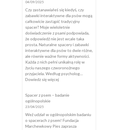
04/09/2025
dlaczego
pies
Czy zastanawiałeś się kiedyś, czy
zjada
zabawki interaktywne dla psów mogą
odchody
całkowicie zastąpić tradycyjny
i
spacer? Moje wieloletnie
jak
doświadczenie z psami podpowiada,
skutecznie
że odpowiedź nie jest wcale taka
temu
prosta. Naturalne spacery i zabawki
zapobiec?
interaktywne dla psów to dwie różne,
ale równie ważne formy aktywności.
Każda z nich pełni unikalną rolę w
życiu naszego czworonożnego
przyjaciela. Według psycholog…
:
Dowiedz się więcej
Zabawki
interaktywne
Spacer z psem – badanie
dla
ogólnopolskie
psów
23/04/2025
a
naturalny
Weź udział w ogólnopolskim badaniu
spacer
o spacerach z psem! Fundacja
Marchewkowy Pies zaprasza