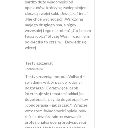
bardzo dużo wiadomości od
opiekunów, którzy są zaniepokojeni
cieczką swojej suki. „Jest jakaś inna.”
„Nie chce wychodzić.” „Warczy na
mojego drugiego psa, a nigdy
wcześniej tego nie robiła.” „Co ja mam
teraz robić?” Słyszę Was. I rozumiem,
bo cieczka to czas, w…
Dowiedz się
:
więcej
Cieczka
u
Testy szczeniąt
suki
15/05/2026
Testy szczeniąt metodą Volhard –
świadomy wybór psa do rodziny i
dogoterapii Coraz więcej osób
interesuje się tematami takimi jak
dogoterapia, psy do dogoterapii czy
„dogoterapia – jak zacząć?”. Wraz ze
wzrostem świadomości opiekunów
rośnie również zainteresowanie
profesjonalną oceną predyspozycji
szczeniąt. Wybór psa nie powinien