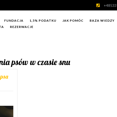
+48533
FUNDACJA
1,5% PODATKU
JAK POMÓC
BAZA WIEDZY
TA
REZERWACJE
ia psów w czasie snu
 psa
on
en
sa: