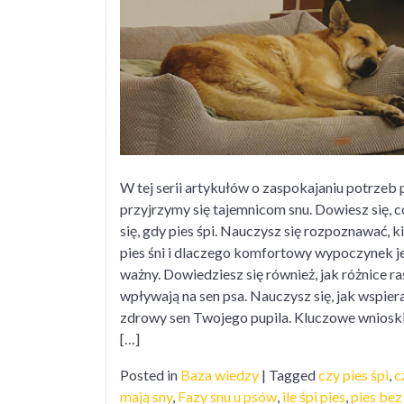
z
p
s
W tej serii artykułów o zaspokajaniu potrzeb 
przyjrzymy się tajemnicom snu. Dowiesz się, c
się, gdy pies śpi. Nauczysz się rozpoznawać, k
pies śni i dlaczego komfortowy wypoczynek je
ważny. Dowiedziesz się również, jak różnice r
wpływają na sen psa. Nauczysz się, jak wspier
zdrowy sen Twojego pupila. Kluczowe wniosk
[…]
Posted in
Baza wiedzy
|
Tagged
czy pies śpi
,
c
mają sny
,
Fazy snu u psów
,
ile śpi pies
,
pies bez