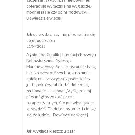
opierać się wyłącznie na wyglądzie,
modnej rasie czy opinii hodowcy.…
:
Dowiedz się więcej
Testy
szczeniąt
Jak sprawdzić, czy mój pies nadaje się
do dogoterapii?
15/04/2026
Agnieszka Cieplik | Fundacja Rozwoju
Behawioryzmu Zwierząt
Marchewkowy Pies To pytanie słyszę
bardzo często. Przychodzi do mnie
opiekun — zazwyczaj z psem, który
jest spokojny, lubi ludzi, dobrze się
zachowuje — i mówi: „Myślę, że mój
pies mógłby zostać psem
terapeutycznym. Ale nie wiem, jak to
sprawdzić.” To dobre pytanie. I cieszę
:
się, że ludzie…
Dowiedz się więcej
Jak
sprawdzić,
Jak wygląda kleszcz u psa?
czy