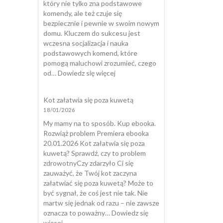
który nie tylko zna podstawowe
komendy, ale też czuje się
bezpiecznie i pewnie w swoim nowym
domu. Kluczem do sukcesu jest
wczesna socjalizacja i nauka
podstawowych komend, które
pomogą maluchowi zrozumieć, czego
:
od…
Dowiedz się więcej
Wychować
Szczeniaka
Kot załatwia się poza kuwetą
18/01/2026
My mamy na to sposób. Kup ebooka.
Rozwiąż problem Premiera ebooka
20.01.2026 Kot załatwia się poza
kuwetą? Sprawdź, czy to problem
zdrowotnyCzy zdarzyło Ci się
zauważyć, że Twój kot zaczyna
załatwiać się poza kuwetą? Może to
być sygnał, że coś jest nie tak. Nie
martw się jednak od razu – nie zawsze
oznacza to poważny…
Dowiedz się
:
więcej