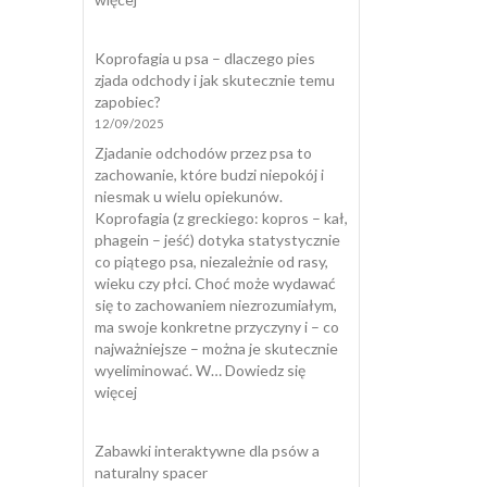
Kot
załatwia
Koprofagia u psa – dlaczego pies
się
zjada odchody i jak skutecznie temu
poza
zapobiec?
kuwetą
12/09/2025
Zjadanie odchodów przez psa to
zachowanie, które budzi niepokój i
niesmak u wielu opiekunów.
Koprofagia (z greckiego: kopros – kał,
phagein – jeść) dotyka statystycznie
co piątego psa, niezależnie od rasy,
wieku czy płci. Choć może wydawać
się to zachowaniem niezrozumiałym,
ma swoje konkretne przyczyny i – co
najważniejsze – można je skutecznie
wyeliminować. W…
Dowiedz się
:
więcej
Koprofagia
u
Zabawki interaktywne dla psów a
psa
naturalny spacer
–