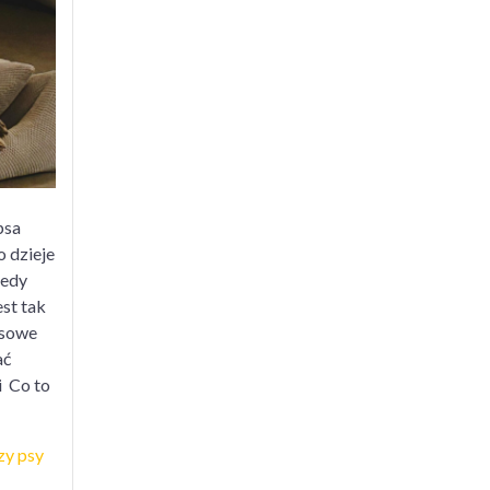
rozumienie
zachowania
sa
podczas
nu
psa
o dzieje
iedy
st tak
asowe
ać
i Co to
zy psy