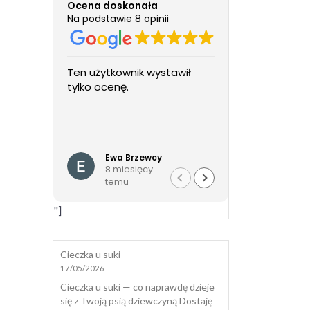
Ocena doskonała
Na podstawie 8 opinii
Ten użytkownik wystawił
Cudowne Pan
tylko ocenę.
fundacji i pa
wolontariuszk
cudowny, zac
wspaniale w
Czytaj więcej
wszystkie fo
Ewa Brzewcy
Daria
załatwione p
8 miesięcy
8 mies
od a do z. Nie
temu
temu
zostawiona 
tylko mam ws
"]
Agnieszce. P
całego serc
Cieczka u suki
17/05/2026
Cieczka u suki — co naprawdę dzieje
się z Twoją psią dziewczyną Dostaję