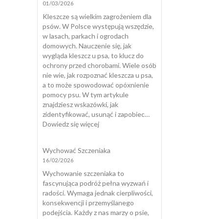
01/03/2026
mój
pies
Kleszcze są wielkim zagrożeniem dla
nadaje
psów. W Polsce występują wszędzie,
się
w lasach, parkach i ogrodach
do
domowych. Nauczenie się, jak
dogoterapii?
wygląda kleszcz u psa, to klucz do
ochrony przed chorobami. Wiele osób
nie wie, jak rozpoznać kleszcza u psa,
a to może spowodować opóxnienie
pomocy psu. W tym artykule
znajdziesz wskazówki, jak
zidentyfikować, usunąć i zapobiec…
:
Dowiedz się więcej
Jak
wygląda
Wychować Szczeniaka
kleszcz
16/02/2026
u
psa?
Wychowanie szczeniaka to
fascynująca podróż pełna wyzwań i
radości. Wymaga jednak cierpliwości,
konsekwencji i przemyślanego
podejścia. Każdy z nas marzy o psie,