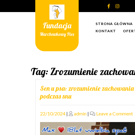
Skip
to
content
Fundacja
STRONA GŁÓWNA
KONTAKT
OFER
Marchewkowy Pies
Tag:
Zrozumienie zachowan
Sen u psa: zrozumienie zachowania
podczas snu
Posted
Posted
22/10/2024
|
admin
|
Leave a Comment
on
on
S
u
p