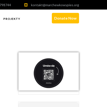
798744
kontakt@marchewkowypies.org
Donate Now
PROJEKTY